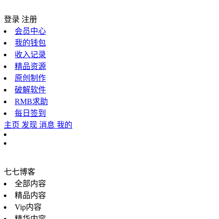
登录
注册
会员中心
我的钱包
收入记录
精品资源
原创制作
破解软件
RMB求助
每日签到
主页
发现
消息
我的
七七博客
全部内容
精品内容
Vip内容
精华内容