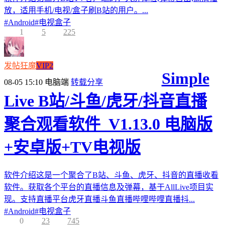
放，适用手机/电视/盒子刷B站的用户。...
#
Android
#
电视盒子
1
5
225
发帖狂魔
VIP2
Simple
08-05 15:10
电脑端
转载分享
Live B站/斗鱼/虎牙/抖音直播
聚合观看软件_V1.13.0 电脑版
+安卓版+TV电视版
软件介绍这是一个聚合了B站、斗鱼、虎牙、抖音的直播收看
软件。获取各个平台的直播信息及弹幕，基于AllLive项目实
现。支持直播平台虎牙直播斗鱼直播哔哩哔哩直播抖...
#
Android
#
电视盒子
0
23
745