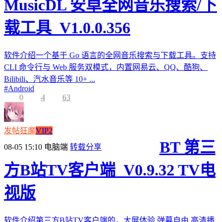
MusicDL 安卓全网音乐搜索/下
载工具_V1.0.0.356
软件介绍一个基于 Go 语言的全网音乐搜索与下载工具。支持
CLI 命令行与 Web 服务双模式，内置网易云、QQ、酷狗、
Bilibili、汽水音乐等 10+ ...
#
Android
0
4
63
发帖狂魔
VIP2
BT 第三
08-05 15:10
电脑端
转载分享
方B站TV客户端_V0.9.32 TV电
视版
软件介绍第三方B站TV客户端的，大屏体验,弹幕自由,高清播