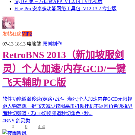
myDV 第三方抖音APP_V1.2.19 TV电视版
Fing Pro 安卓多功能网络工具包_V12.13.2 专业版
发帖狂魔
VIP2
07-13 18:13
电脑端
原创制作
RetroBNS 2013（新加坡服剑
灵）个人加速/内存GCD/一键
飞天辅助 PC版
软件功能微弱移速(走路+战斗+濒死)个人加速内存GCD无限视
距人物高跳一键飞天减少读图暴击抖动挂机不返回角色选择界
面秒切频道 / 无CD切换频道秒切角色 / 秒...
#
BNS 剑灵类
0
0
450