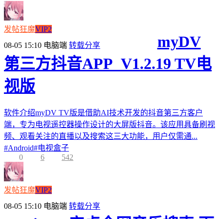
发帖狂魔
VIP2
myDV
08-05 15:10
电脑端
转载分享
第三方抖音APP_V1.2.19 TV电
视版
软件介绍myDV TV版是借助AI技术开发的抖音第三方客户
端，专为电视遥控器操作设计的大屏版抖音。该应用具备刷视
频、观看关注的直播以及搜索这三大功能，用户仅需通...
#
Android
#
电视盒子
0
6
542
发帖狂魔
VIP2
08-05 15:10
电脑端
转载分享