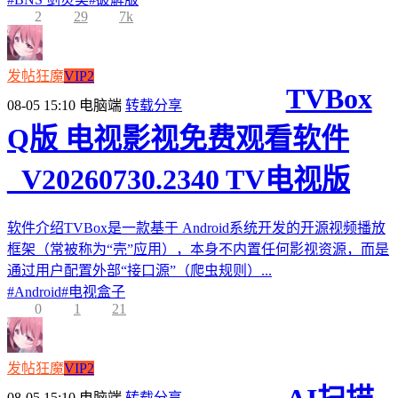
2
29
7k
发帖狂魔
VIP2
TVBox
08-05 15:10
电脑端
转载分享
Q版 电视影视免费观看软件
_V20260730.2340 TV电视版
软件介绍TVBox是一款基于 Android系统开发的开源视频播放
框架（常被称为“壳”应用），本身不内置任何影视资源，而是
通过用户配置外部“接口源”（爬虫规则）...
#
Android
#
电视盒子
0
1
21
发帖狂魔
VIP2
08-05 15:10
电脑端
转载分享