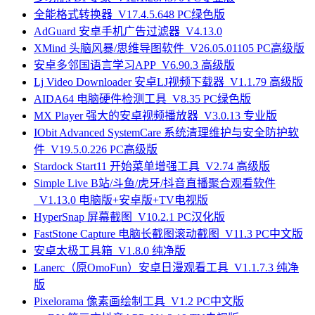
全能格式转换器_V17.4.5.648 PC绿色版
AdGuard 安卓手机广告过滤器_V4.13.0
XMind 头脑风暴/思维导图软件_V26.05.01105 PC高级版
安卓多邻国语言学习APP_V6.90.3 高级版
Lj Video Downloader 安卓LJ视频下载器_V1.1.79 高级版
AIDA64 电脑硬件检测工具_V8.35 PC绿色版
MX Player 强大的安卓视频播放器_V3.0.13 专业版
IObit Advanced SystemCare 系统清理维护与安全防护软
件_V19.5.0.226 PC高级版
Stardock Start11 开始菜单增强工具_V2.74 高级版
Simple Live B站/斗鱼/虎牙/抖音直播聚合观看软件
_V1.13.0 电脑版+安卓版+TV电视版
HyperSnap 屏幕截图_V10.2.1 PC汉化版
FastStone Capture 电脑长截图滚动截图_V11.3 PC中文版
安卓太极工具箱_V1.8.0 纯净版
Lanerc（原OmoFun）安卓日漫观看工具_V1.1.7.3 纯净
版
Pixelorama 像素画绘制工具_V1.2 PC中文版