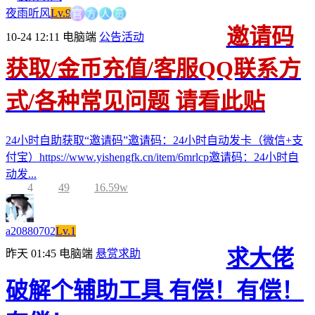
方
人
官
员
夜雨听风
Lv.9
邀请码
10-24 12:11
电脑端
公告活动
获取/金币充值/客服QQ联系方
式/各种常见问题 请看此贴
24小时自助获取“邀请码”邀请码：24小时自动发卡（微信+支
付宝）https://www.yishengfk.cn/item/6mrlcp邀请码：24小时自
动发...
4
49
16.59w
a20880702
Lv.1
求大佬
昨天 01:45
电脑端
悬赏求助
破解个辅助工具 有偿！有偿！