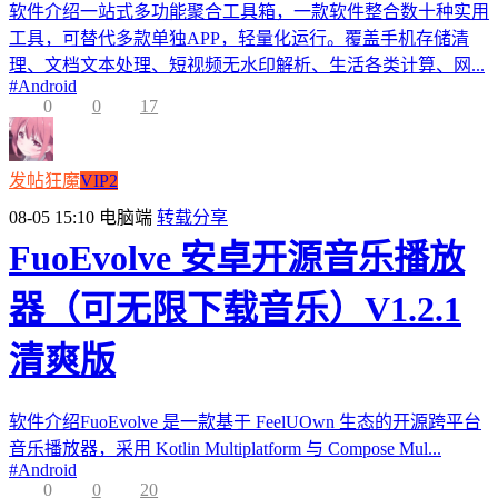
软件介绍一站式多功能聚合工具箱，一款软件整合数十种实用
工具，可替代多款单独APP，轻量化运行。覆盖手机存储清
理、文档文本处理、短视频无水印解析、生活各类计算、网...
#
Android
0
0
17
发帖狂魔
VIP2
08-05 15:10
电脑端
转载分享
FuoEvolve 安卓开源音乐播放
器（可无限下载音乐）V1.2.1
清爽版
软件介绍FuoEvolve 是一款基于 FeelUOwn 生态的开源跨平台
音乐播放器，采用 Kotlin Multiplatform 与 Compose Mul...
#
Android
0
0
20