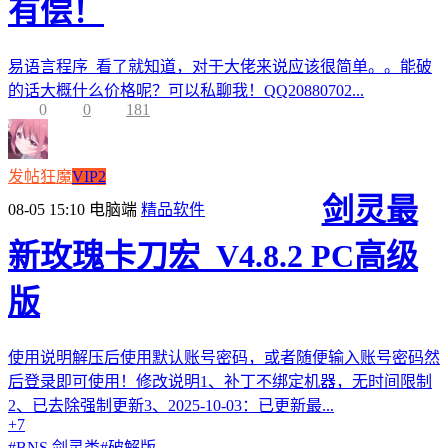
有偿！
易语言程序 看了就知道，对于大佬来说应该很简单。。能破
的话大概什么价格呢？可以私聊我！QQ20880702...
0
0
181
发帖狂魔
VIP2
剑灵最
08-05 15:10
电脑端
精品软件
新玫瑰卡刀宏_V4.8.2 PC高级
版
使用说明解压后使用默认账号密码，或者随便输入账号密码然
后登录即可使用！修改说明1、补丁不绑定机器，无时间限制
2、已去除强制更新3、2025-10-03：已更新最...
+7
#
BNS 剑灵类
#
破解版