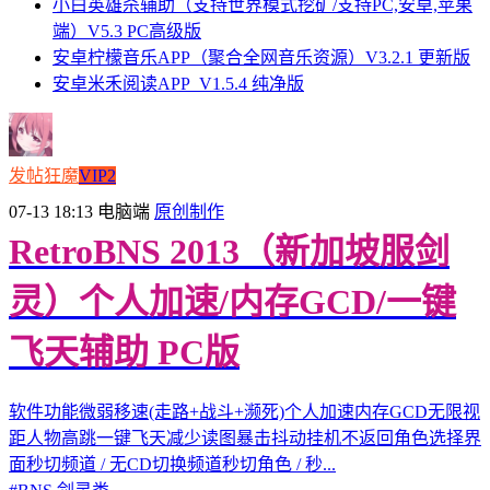
小白英雄杀辅助（支持世界模式挖矿/支持PC,安卓,苹果
端）V5.3 PC高级版
安卓柠檬音乐APP（聚合全网音乐资源）V3.2.1 更新版
安卓米禾阅读APP_V1.5.4 纯净版
发帖狂魔
VIP2
07-13 18:13
电脑端
原创制作
RetroBNS 2013（新加坡服剑
灵）个人加速/内存GCD/一键
飞天辅助 PC版
软件功能微弱移速(走路+战斗+濒死)个人加速内存GCD无限视
距人物高跳一键飞天减少读图暴击抖动挂机不返回角色选择界
面秒切频道 / 无CD切换频道秒切角色 / 秒...