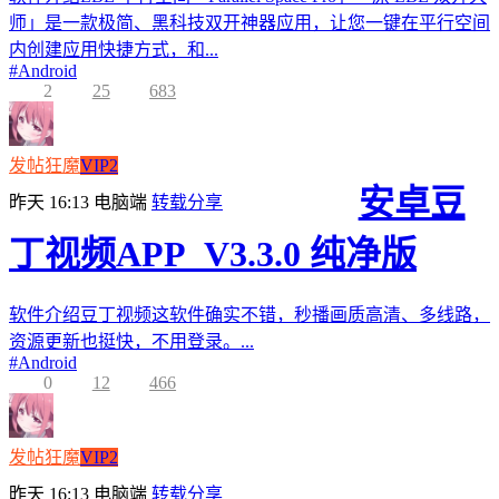
师」是一款极简、黑科技双开神器应用，让您一键在平行空间
内创建应用快捷方式，和...
#
Android
2
25
683
发帖狂魔
VIP2
安卓豆
昨天 16:13
电脑端
转载分享
丁视频APP_V3.3.0 纯净版
软件介绍豆丁视频这软件确实不错，秒播画质高清、多线路，
资源更新也挺快，不用登录。...
#
Android
0
12
466
发帖狂魔
VIP2
昨天 16:13
电脑端
转载分享