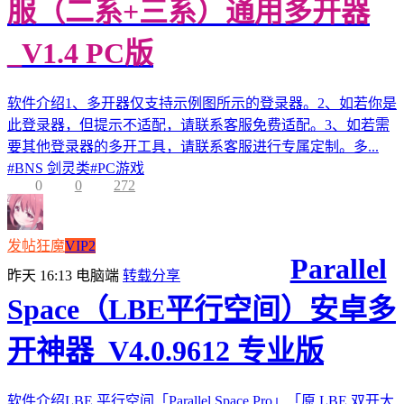
服（二系+三系）通用多开器
_V1.4 PC版
软件介绍1、多开器仅支持示例图所示的登录器。2、如若你是
此登录器，但提示不适配，请联系客服免费适配。3、如若需
要其他登录器的多开工具，请联系客服进行专属定制。多...
#
BNS 剑灵类
#
PC游戏
0
0
272
发帖狂魔
VIP2
Parallel
昨天 16:13
电脑端
转载分享
Space（LBE平行空间）安卓多
开神器_V4.0.9612 专业版
软件介绍LBE 平行空间「Parallel Space Pro」「原 LBE 双开大