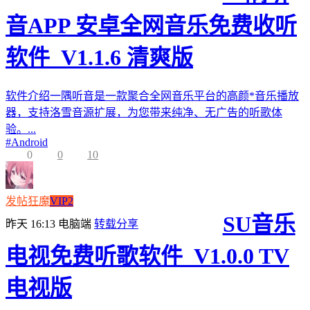
音APP 安卓全网音乐免费收听
软件_V1.1.6 清爽版
软件介绍一隅听音是一款聚合全网音乐平台的高颜*音乐播放
器，支持洛雪音源扩展，为您带来纯净、无广告的听歌体
验。...
#
Android
0
0
10
发帖狂魔
VIP2
SU音乐
昨天 16:13
电脑端
转载分享
电视免费听歌软件_V1.0.0 TV
电视版