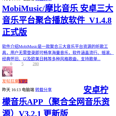
MobiMusic/摩比音乐 安卓三大
音乐平台聚合播放软件_V1.4.8
正式版
软件介绍MobiMusic是一款聚合三大音乐平台资源的听歌工
具，用户无需登录即可畅享海量音乐，软件涵盖流行、摇滚、
经典怀旧、以及欧美日韩等多种风格歌曲，支持歌单...
0
5
280
发帖狂魔
VIP2
安卓柠
昨天 16:13
电脑端
转载分享
檬音乐APP（聚合全网音乐资
源）V3.2.1 更新版