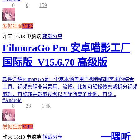
0
0
159
发帖狂魔
VIP2
昨天 16:13
电脑端
转载分享
FilmoraGo Pro 安卓喵影工厂
国际版_V15.6.70 高级版
软件介绍FilmoraGo是一个基本涵盖用户视频编辑需求的综合
工具，视频剪辑非常易用、流畅。比如可轻松修剪或拆分视频
剪辑，可旋转并裁剪视频以匹配所需的比例，可添...
#
Android
8
23
1.4k
发帖狂魔
VIP2
一隅听
昨天 16:13
电脑端
转载分享