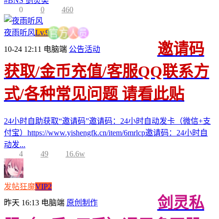
#
BNS 剑灵类
0
0
460
员
夜雨听风
Lv.9
人
方
官
邀请码
10-24 12:11
电脑端
公告活动
获取/金币充值/客服QQ联系方
式/各种常见问题 请看此贴
24小时自助获取“邀请码”邀请码：24小时自动发卡（微信+支
付宝）https://www.yishengfk.cn/item/6mrlcp邀请码：24小时自
动发...
4
49
16.6w
发帖狂魔
VIP2
剑灵私
昨天 16:13
电脑端
原创制作