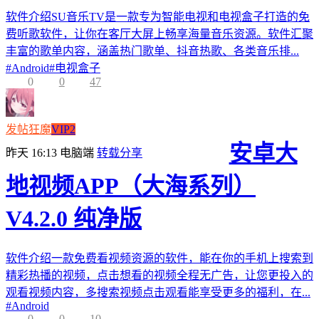
软件介绍SU音乐TV是一款专为智能电视和电视盒子打造的免
费听歌软件，让你在客厅大屏上畅享海量音乐资源。软件汇聚
丰富的歌单内容，涵盖热门歌单、抖音热歌、各类音乐排...
#
Android
#
电视盒子
0
0
47
发帖狂魔
VIP2
安卓大
昨天 16:13
电脑端
转载分享
地视频APP（大海系列）
V4.2.0 纯净版
软件介绍一款免费看视频资源的软件，能在你的手机上搜索到
精彩热播的视频，点击想看的视频全程无广告，让您更投入的
观看视频内容，多搜索视频点击观看能享受更多的福利，在...
#
Android
0
0
10