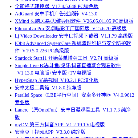
全能格式转换器_V17.4.5.648 PC绿色版
AdGuard 安卓手机广告过滤器_V4.13.0
XMind 头脑风暴/思维导图软件_V26.05.01105 PC高级版
FilmoraGo Pro 安卓喵影工厂国际版_V15.6.70 高级版
Lj Video Downloader 安卓LJ视频下载器_V1.1.79 高级版
IObit Advanced SystemCare 系统清理维护与安全防护软
件_V19.5.0.226 PC高级版
Stardock Start11 开始菜单增强工具_V2.74 高级版
Simple Live B站/斗鱼/虎牙/抖音直播聚合观看软件
_V1.13.0 电脑版+安卓版+TV电视版
HyperSnap 屏幕截图_V10.2.1 PC汉化版
安卓太极工具箱_V1.8.0 纯净版
Parallel Space（LBE平行空间）安卓多开神器_V4.0.9612
专业版
Lanerc（原OmoFun）安卓日漫观看工具_V1.1.7.3 纯净
版
myDV 第三方抖音APP_V1.2.19 TV电视版
安卓豆丁视频APP_V3.3.0 纯净版