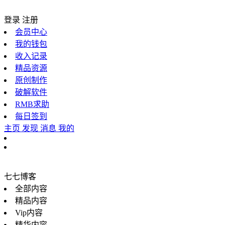
登录
注册
会员中心
我的钱包
收入记录
精品资源
原创制作
破解软件
RMB求助
每日签到
主页
发现
消息
我的
七七博客
全部内容
精品内容
Vip内容
精华内容