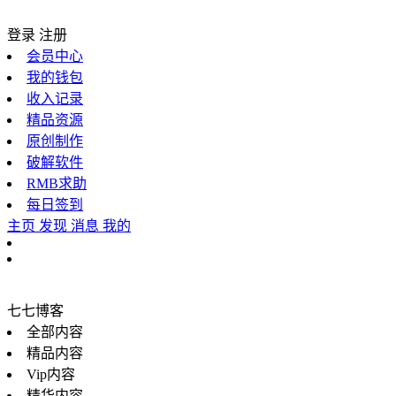
登录
注册
会员中心
我的钱包
收入记录
精品资源
原创制作
破解软件
RMB求助
每日签到
主页
发现
消息
我的
七七博客
全部内容
精品内容
Vip内容
精华内容