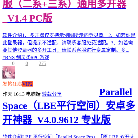
服（二系+三系）通用多开器
_V1.4 PC版
软件介绍1、多开器仅支持示例图所示的登录器。2、如若你是
此登录器，但提示不适配，请联系客服免费适配。3、如若需
要其他登录器的多开工具，请联系客服进行专属定制。多...
#
BNS 剑灵类
#
PC游戏
0
0
275
发帖狂魔
VIP2
Parallel
昨天 16:13
电脑端
转载分享
Space（LBE平行空间）安卓多
开神器_V4.0.9612 专业版
软件介绍LBE 平行空间「Parallel Space Pro」「原 LBE 双开大