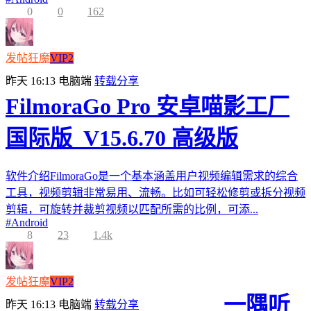
0
0
162
发帖狂魔
VIP2
昨天 16:13
电脑端
转载分享
FilmoraGo Pro 安卓喵影工厂
国际版_V15.6.70 高级版
软件介绍FilmoraGo是一个基本涵盖用户视频编辑需求的综合
工具，视频剪辑非常易用、流畅。比如可轻松修剪或拆分视频
剪辑，可旋转并裁剪视频以匹配所需的比例，可添...
#
Android
8
23
1.4k
发帖狂魔
VIP2
一隅听
昨天 16:13
电脑端
转载分享