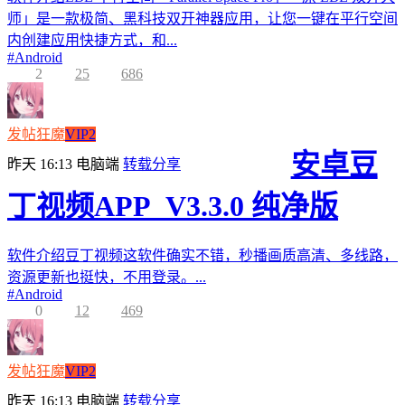
师」是一款极简、黑科技双开神器应用，让您一键在平行空间
内创建应用快捷方式，和...
#
Android
2
25
686
发帖狂魔
VIP2
安卓豆
昨天 16:13
电脑端
转载分享
丁视频APP_V3.3.0 纯净版
软件介绍豆丁视频这软件确实不错，秒播画质高清、多线路，
资源更新也挺快，不用登录。...
#
Android
0
12
469
发帖狂魔
VIP2
昨天 16:13
电脑端
转载分享