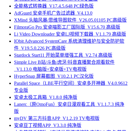
全能格式转换器_V17.4.5.648 PC绿色版
AdGuard 安卓手机广告过滤器_V4.13.0
XMind 头脑风暴/思维导图软件_V26.05.01105 PC高级版
FilmoraGo Pro 安卓喵影工厂国际版_V15.6.70 高级版
Lj Video Downloader 安卓LJ视频下载器_V1.1.79 高级版
IObit Advanced SystemCare 系统清理维护与安全防护软
件_V19.5.0.226 PC高级版
Stardock Start11 开始菜单增强工具_V2.74 高级版
Simple Live B站/斗鱼/虎牙/抖音直播聚合观看软件
_V1.13.0 电脑版+安卓版+TV电视版
HyperSnap 屏幕截图_V10.2.1 PC汉化版
Parallel Space（LBE平行空间）安卓多开神器_V4.0.9612
专业版
安卓太极工具箱_V1.8.0 纯净版
Lanerc（原OmoFun）安卓日漫观看工具_V1.1.7.3 纯净
版
myDV 第三方抖音APP_V1.2.19 TV电视版
安卓豆丁视频APP_V3.3.0 纯净版