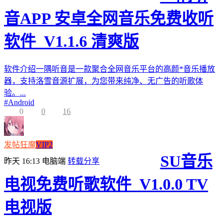
音APP 安卓全网音乐免费收听
软件_V1.1.6 清爽版
软件介绍一隅听音是一款聚合全网音乐平台的高颜*音乐播放
器，支持洛雪音源扩展，为您带来纯净、无广告的听歌体
验。...
#
Android
0
0
16
发帖狂魔
VIP2
SU音乐
昨天 16:13
电脑端
转载分享
电视免费听歌软件_V1.0.0 TV
电视版