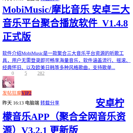
MobiMusic/摩比音乐 安卓三大
音乐平台聚合播放软件_V1.4.8
正式版
软件介绍MobiMusic是一款聚合三大音乐平台资源的听歌工
具，用户无需登录即可畅享海量音乐，软件涵盖流行、摇滚、
经典怀旧、以及欧美日韩等多种风格歌曲，支持歌单...
0
5
282
发帖狂魔
VIP2
安卓柠
昨天 16:13
电脑端
转载分享
檬音乐APP（聚合全网音乐资
源）V3.2.1 更新版