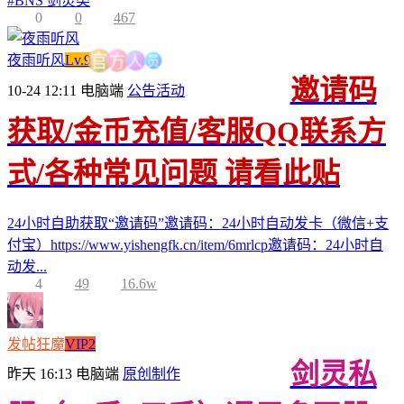
#
BNS 剑灵类
0
0
467
员
人
夜雨听风
Lv.9
方
官
邀请码
10-24 12:11
电脑端
公告活动
获取/金币充值/客服QQ联系方
式/各种常见问题 请看此贴
24小时自助获取“邀请码”邀请码：24小时自动发卡（微信+支
付宝）https://www.yishengfk.cn/item/6mrlcp邀请码：24小时自
动发...
4
49
16.6w
发帖狂魔
VIP2
剑灵私
昨天 16:13
电脑端
原创制作