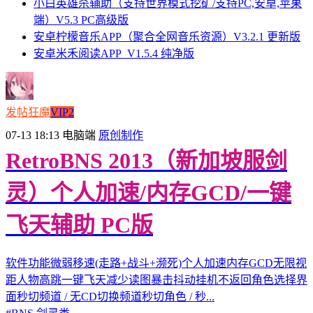
小白英雄杀辅助（支持世界模式挖矿/支持PC,安卓,苹果
端）V5.3 PC高级版
安卓柠檬音乐APP（聚合全网音乐资源）V3.2.1 更新版
安卓米禾阅读APP_V1.5.4 纯净版
发帖狂魔
VIP2
07-13 18:13
电脑端
原创制作
RetroBNS 2013（新加坡服剑
灵）个人加速/内存GCD/一键
飞天辅助 PC版
软件功能微弱移速(走路+战斗+濒死)个人加速内存GCD无限视
距人物高跳一键飞天减少读图暴击抖动挂机不返回角色选择界
面秒切频道 / 无CD切换频道秒切角色 / 秒...