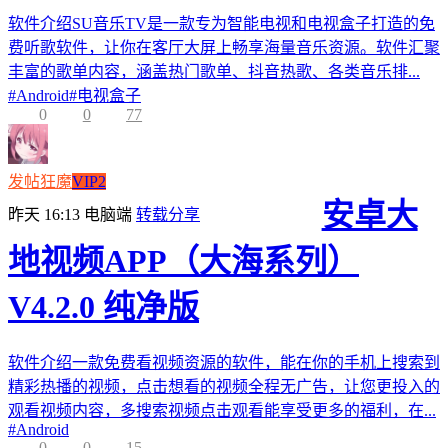
软件介绍SU音乐TV是一款专为智能电视和电视盒子打造的免
费听歌软件，让你在客厅大屏上畅享海量音乐资源。软件汇聚
丰富的歌单内容，涵盖热门歌单、抖音热歌、各类音乐排...
#
Android
#
电视盒子
0
0
77
发帖狂魔
VIP2
安卓大
昨天 16:13
电脑端
转载分享
地视频APP（大海系列）
V4.2.0 纯净版
软件介绍一款免费看视频资源的软件，能在你的手机上搜索到
精彩热播的视频，点击想看的视频全程无广告，让您更投入的
观看视频内容，多搜索视频点击观看能享受更多的福利，在...
#
Android
0
0
15