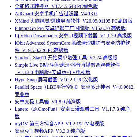
全能格式转换器_V17.4.5.648 PC绿色版
AdGuard 安卓手机广告过滤器_V4.13.0
XMind 头脑风暴/思维导图软件_V26.05.01105 PC高级版
FilmoraGo Pro 安卓喵影工厂国际版_V15.6.70 高级版
Lj Video Downloader 安卓LJ视频下载器_V1.1.79 高级版
IObit Advanced SystemCare 系统清理维护与安全防护软
件_V19.5.0.226 PC高级版
Stardock Start11 开始菜单增强工具_V2.74 高级版
Simple Live B站/斗鱼/虎牙/抖音直播聚合观看软件
_V1.13.0 电脑版+安卓版+TV电视版
HyperSnap 屏幕截图_V10.2.1 PC汉化版
Parallel Space（LBE平行空间）安卓多开神器_V4.0.9612
专业版
安卓太极工具箱_V1.8.0 纯净版
Lanerc（原OmoFun）安卓日漫观看工具_V1.1.7.3 纯净
版
myDV 第三方抖音APP_V1.2.19 TV电视版
安卓豆丁视频APP_V3.3.0 纯净版