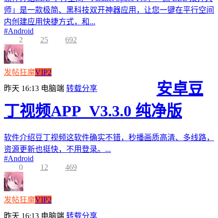
师」是一款极简、黑科技双开神器应用，让您一键在平行空间
内创建应用快捷方式，和...
#
Android
2
25
692
发帖狂魔
VIP2
安卓豆
昨天 16:13
电脑端
转载分享
丁视频APP_V3.3.0 纯净版
软件介绍豆丁视频这软件确实不错，秒播画质高清、多线路，
资源更新也挺快，不用登录。...
#
Android
0
12
469
发帖狂魔
VIP2
昨天 16:13
电脑端
转载分享