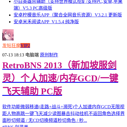
小白英雄杀辅助（支持世界模式挖矿/支持PC,安卓,苹果
端）V5.3 PC高级版
安卓柠檬音乐APP（聚合全网音乐资源）V3.2.1 更新版
安卓米禾阅读APP_V1.5.4 纯净版
发帖狂魔
VIP2
07-13 18:13
电脑端
原创制作
RetroBNS 2013（新加坡服剑
灵）个人加速/内存GCD/一键
飞天辅助 PC版
软件功能微弱移速(走路+战斗+濒死)个人加速内存GCD无限视
距人物高跳一键飞天减少读图暴击抖动挂机不返回角色选择界
面秒切频道 / 无CD切换频道秒切角色 / 秒...