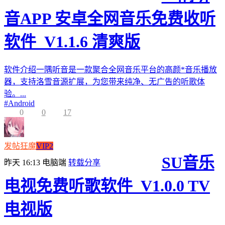
音APP 安卓全网音乐免费收听
软件_V1.1.6 清爽版
软件介绍一隅听音是一款聚合全网音乐平台的高颜*音乐播放
器，支持洛雪音源扩展，为您带来纯净、无广告的听歌体
验。...
#
Android
0
0
17
发帖狂魔
VIP2
SU音乐
昨天 16:13
电脑端
转载分享
电视免费听歌软件_V1.0.0 TV
电视版