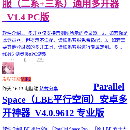
服（二系+三系）通用多开器
_V1.4 PC版
软件介绍1、多开器仅支持示例图所示的登录器。2、如若你是
此登录器，但提示不适配，请联系客服免费适配。3、如若需
要其他登录器的多开工具，请联系客服进行专属定制。多...
#
BNS 剑灵类
#
PC游戏
0
0
279
发帖狂魔
VIP2
Parallel
昨天 16:13
电脑端
转载分享
Space（LBE平行空间）安卓多
开神器_V4.0.9612 专业版
软件介绍LBE 平行空间「Parallel Space Pro」「原 LBE 双开大