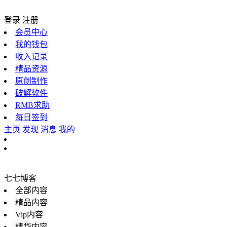
登录
注册
会员中心
我的钱包
收入记录
精品资源
原创制作
破解软件
RMB求助
每日签到
主页
发现
消息
我的
七七博客
全部内容
精品内容
Vip内容
精华内容