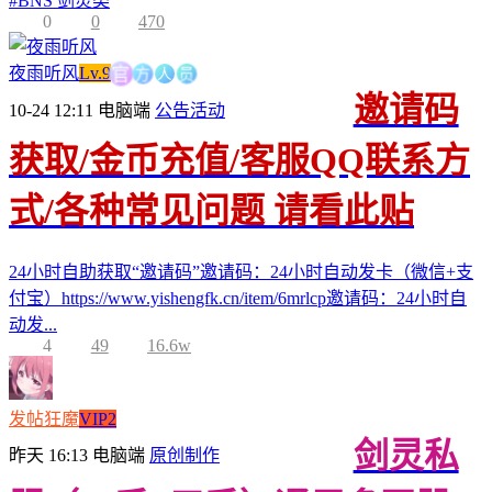
#
BNS 剑灵类
0
0
470
方
人
官
员
夜雨听风
Lv.9
邀请码
10-24 12:11
电脑端
公告活动
获取/金币充值/客服QQ联系方
式/各种常见问题 请看此贴
24小时自助获取“邀请码”邀请码：24小时自动发卡（微信+支
付宝）https://www.yishengfk.cn/item/6mrlcp邀请码：24小时自
动发...
4
49
16.6w
发帖狂魔
VIP2
剑灵私
昨天 16:13
电脑端
原创制作