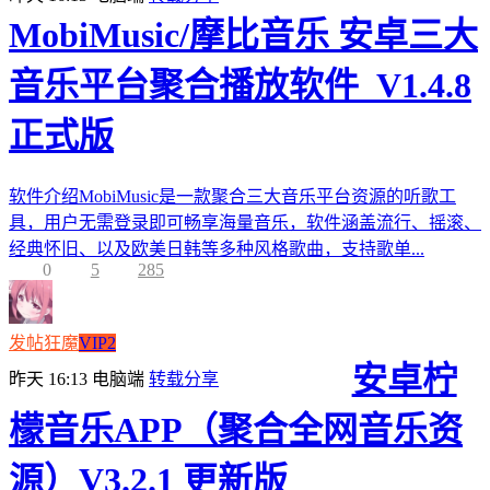
MobiMusic/摩比音乐 安卓三大
音乐平台聚合播放软件_V1.4.8
正式版
软件介绍MobiMusic是一款聚合三大音乐平台资源的听歌工
具，用户无需登录即可畅享海量音乐，软件涵盖流行、摇滚、
经典怀旧、以及欧美日韩等多种风格歌曲，支持歌单...
0
5
285
发帖狂魔
VIP2
安卓柠
昨天 16:13
电脑端
转载分享
檬音乐APP（聚合全网音乐资
源）V3.2.1 更新版