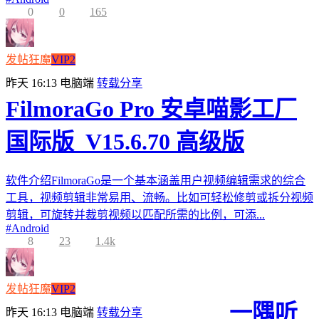
0
0
165
发帖狂魔
VIP2
昨天 16:13
电脑端
转载分享
FilmoraGo Pro 安卓喵影工厂
国际版_V15.6.70 高级版
软件介绍FilmoraGo是一个基本涵盖用户视频编辑需求的综合
工具，视频剪辑非常易用、流畅。比如可轻松修剪或拆分视频
剪辑，可旋转并裁剪视频以匹配所需的比例，可添...
#
Android
8
23
1.4k
发帖狂魔
VIP2
一隅听
昨天 16:13
电脑端
转载分享