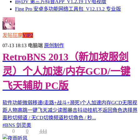
myDV 第三方抖音APP_V1.2.19 TV电视版
Fing Pro 安卓多功能网络工具包_V12.13.2 专业版
发帖狂魔
VIP2
07-13 18:13
电脑端
原创制作
RetroBNS 2013（新加坡服剑
灵）个人加速/内存GCD/一键
飞天辅助 PC版
软件功能微弱移速(走路+战斗+濒死)个人加速内存GCD无限视
距人物高跳一键飞天减少读图暴击抖动挂机不返回角色选择界
面秒切频道 / 无CD切换频道秒切角色 / 秒...
#
BNS 剑灵类
0
0
444