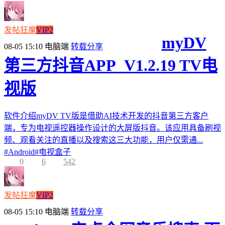
发帖狂魔
VIP2
myDV
08-05 15:10
电脑端
转载分享
第三方抖音APP_V1.2.19 TV电
视版
软件介绍myDV TV版是借助AI技术开发的抖音第三方客户
端，专为电视遥控器操作设计的大屏版抖音。该应用具备刷视
频、观看关注的直播以及搜索这三大功能，用户仅需通...
#
Android
#
电视盒子
0
6
542
发帖狂魔
VIP2
08-05 15:10
电脑端
转载分享