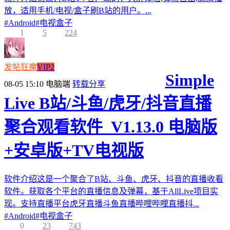
放，适用手机/电视/盒子刷B站的用户。...
#
Android
#
电视盒子
1
5
224
发帖狂魔
VIP2
Simple
08-05 15:10
电脑端
转载分享
Live B站/斗鱼/虎牙/抖音直播
聚合观看软件_V1.13.0 电脑版
+安卓版+TV电视版
软件介绍这是一个聚合了B站、斗鱼、虎牙、抖音的直播收看
软件。获取各个平台的直播信息及弹幕，基于AllLive项目实
现。支持直播平台虎牙直播斗鱼直播哔哩哔哩直播抖...
#
Android
#
电视盒子
0
23
743