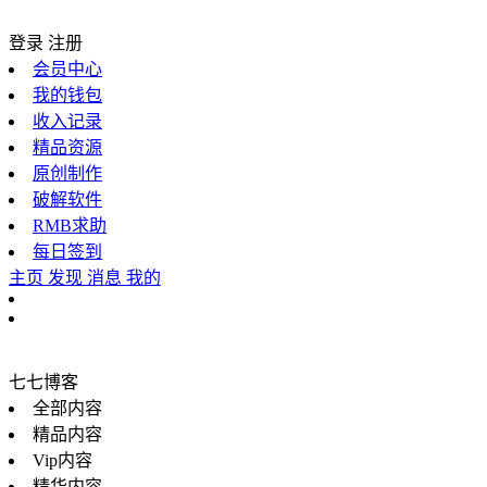
登录
注册
会员中心
我的钱包
收入记录
精品资源
原创制作
破解软件
RMB求助
每日签到
主页
发现
消息
我的
七七博客
全部内容
精品内容
Vip内容
精华内容