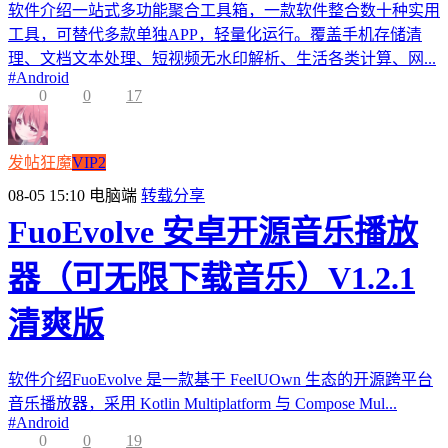
软件介绍一站式多功能聚合工具箱，一款软件整合数十种实用
工具，可替代多款单独APP，轻量化运行。覆盖手机存储清
理、文档文本处理、短视频无水印解析、生活各类计算、网...
#
Android
0
0
17
发帖狂魔
VIP2
08-05 15:10
电脑端
转载分享
FuoEvolve 安卓开源音乐播放
器（可无限下载音乐）V1.2.1
清爽版
软件介绍FuoEvolve 是一款基于 FeelUOwn 生态的开源跨平台
音乐播放器，采用 Kotlin Multiplatform 与 Compose Mul...
#
Android
0
0
19