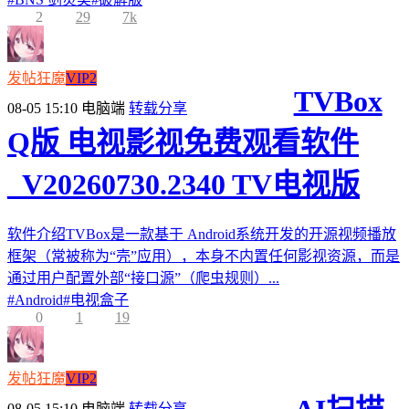
2
29
7k
发帖狂魔
VIP2
TVBox
08-05 15:10
电脑端
转载分享
Q版 电视影视免费观看软件
_V20260730.2340 TV电视版
软件介绍TVBox是一款基于 Android系统开发的开源视频播放
框架（常被称为“壳”应用），本身不内置任何影视资源，而是
通过用户配置外部“接口源”（爬虫规则）...
#
Android
#
电视盒子
0
1
19
发帖狂魔
VIP2
08-05 15:10
电脑端
转载分享