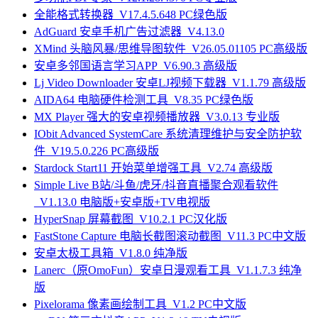
全能格式转换器_V17.4.5.648 PC绿色版
AdGuard 安卓手机广告过滤器_V4.13.0
XMind 头脑风暴/思维导图软件_V26.05.01105 PC高级版
安卓多邻国语言学习APP_V6.90.3 高级版
Lj Video Downloader 安卓LJ视频下载器_V1.1.79 高级版
AIDA64 电脑硬件检测工具_V8.35 PC绿色版
MX Player 强大的安卓视频播放器_V3.0.13 专业版
IObit Advanced SystemCare 系统清理维护与安全防护软
件_V19.5.0.226 PC高级版
Stardock Start11 开始菜单增强工具_V2.74 高级版
Simple Live B站/斗鱼/虎牙/抖音直播聚合观看软件
_V1.13.0 电脑版+安卓版+TV电视版
HyperSnap 屏幕截图_V10.2.1 PC汉化版
FastStone Capture 电脑长截图滚动截图_V11.3 PC中文版
安卓太极工具箱_V1.8.0 纯净版
Lanerc（原OmoFun）安卓日漫观看工具_V1.1.7.3 纯净
版
Pixelorama 像素画绘制工具_V1.2 PC中文版