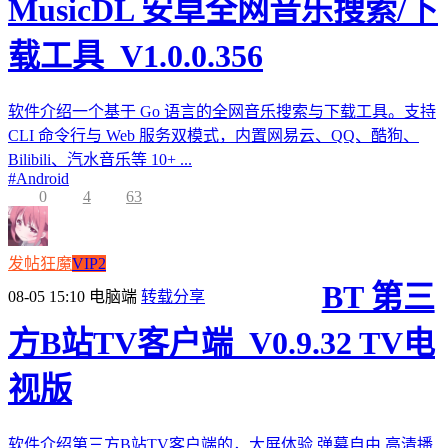
MusicDL 安卓全网音乐搜索/下
载工具_V1.0.0.356
软件介绍一个基于 Go 语言的全网音乐搜索与下载工具。支持
CLI 命令行与 Web 服务双模式，内置网易云、QQ、酷狗、
Bilibili、汽水音乐等 10+ ...
#
Android
0
4
63
发帖狂魔
VIP2
BT 第三
08-05 15:10
电脑端
转载分享
方B站TV客户端_V0.9.32 TV电
视版
软件介绍第三方B站TV客户端的，大屏体验,弹幕自由,高清播