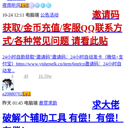
方
人
官
员
夜雨听风
Lv.9
邀请码
10-24 12:11
电脑端
公告活动
获取/金币充值/客服QQ联系方
式/各种常见问题 请看此贴
24小时自助获取“邀请码”邀请码：24小时自动发卡（微信+支
付宝）https://www.yishengfk.cn/item/6mrlcp邀请码：24小时自
动发...
4
49
16.59w
a20880702
Lv.1
求大佬
昨天 01:45
电脑端
悬赏求助
破解个辅助工具 有偿！有偿！