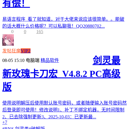
有偿！
易语言程序 看了就知道，对于大佬来说应该很简单。。能破
的话大概什么价格呢？可以私聊我！QQ20880702...
0
0
165
发帖狂魔
VIP2
剑灵最
08-05 15:10
电脑端
精品软件
新玫瑰卡刀宏_V4.8.2 PC高级
版
使用说明解压后使用默认账号密码，或者随便输入账号密码然
后登录即可使用！修改说明1、补丁不绑定机器，无时间限制
2、已去除强制更新3、2025-10-03：已更新最...
+7
#
BNS 剑灵类
#
破解版