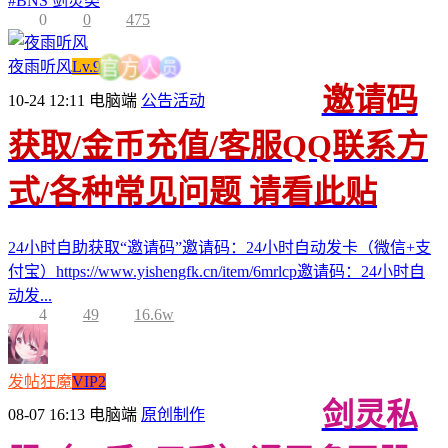
#
BNS 剑灵类
0
0
475
员
夜雨听风
Lv.9
人
方
官
邀请码
10-24 12:11
电脑端
公告活动
获取/金币充值/客服QQ联系方
式/各种常见问题 请看此贴
24小时自助获取“邀请码”邀请码：24小时自动发卡（微信+支
付宝）https://www.yishengfk.cn/item/6mrlcp邀请码：24小时自
动发...
4
49
16.6w
发帖狂魔
VIP2
剑灵私
08-07 16:13
电脑端
原创制作