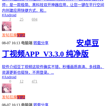
师」是一款极简、黑科技双开神器应用，让您一键在平行空间
内创建应用快捷方式，和...
#
Android
2
25
694
发帖狂魔
VIP2
安卓豆
08-07 16:13
电脑端
转载分享
丁视频APP_V3.3.0 纯净版
软件介绍豆丁视频这软件确实不错，秒播画质高清、多线路，
资源更新也挺快，不用登录。...
#
Android
0
12
471
发帖狂魔
VIP2
08-07 16:13
电脑端
转载分享