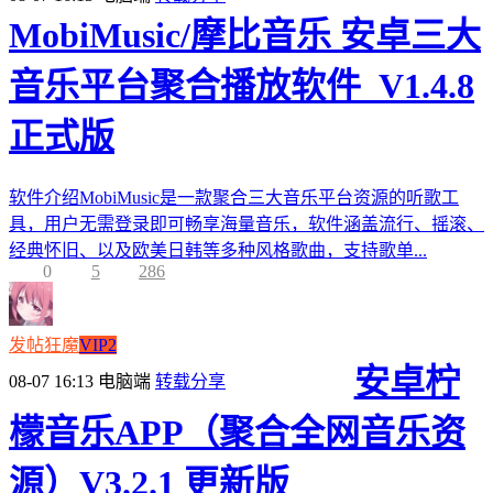
MobiMusic/摩比音乐 安卓三大
音乐平台聚合播放软件_V1.4.8
正式版
软件介绍MobiMusic是一款聚合三大音乐平台资源的听歌工
具，用户无需登录即可畅享海量音乐，软件涵盖流行、摇滚、
经典怀旧、以及欧美日韩等多种风格歌曲，支持歌单...
0
5
286
发帖狂魔
VIP2
安卓柠
08-07 16:13
电脑端
转载分享
檬音乐APP（聚合全网音乐资
源）V3.2.1 更新版