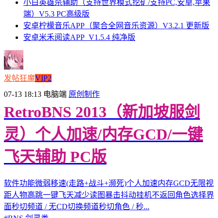
小白英雄杀辅助（支持世界模式挖矿/支持PC,安卓,苹果
端）V5.3 PC高级版
安卓柠檬音乐APP（聚合全网音乐资源）V3.2.1 更新版
安卓米禾阅读APP_V1.5.4 纯净版
发帖狂魔
VIP2
07-13 18:13
电脑端
原创制作
RetroBNS 2013（新加坡服剑
灵）个人加速/内存GCD/一键
飞天辅助 PC版
软件功能微弱移速(走路+战斗+濒死)个人加速内存GCD无限视
距人物高跳一键飞天减少读图暴击抖动挂机不返回角色选择界
面秒切频道 / 无CD切换频道秒切角色 / 秒...