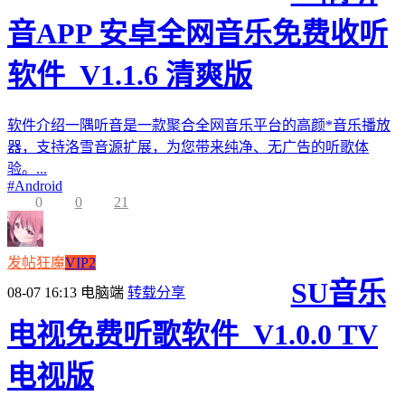
音APP 安卓全网音乐免费收听
软件_V1.1.6 清爽版
软件介绍一隅听音是一款聚合全网音乐平台的高颜*音乐播放
器，支持洛雪音源扩展，为您带来纯净、无广告的听歌体
验。...
#
Android
0
0
21
发帖狂魔
VIP2
SU音乐
08-07 16:13
电脑端
转载分享
电视免费听歌软件_V1.0.0 TV
电视版