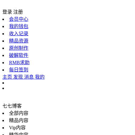
登录
注册
会员中心
我的钱包
收入记录
精品资源
原创制作
破解软件
RMB求助
每日签到
主页
发现
消息
我的
七七博客
全部内容
精品内容
Vip内容
精华内容