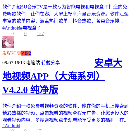
软件介绍SU音乐TV是一款专为智能电视和电视盒子打造的免
费听歌软件，让你在客厅大屏上畅享海量音乐资源。软件汇聚
丰富的歌单内容，涵盖热门歌单、抖音热歌、各类音乐排...
#
Android
#
电视盒子
0
0
127
发帖狂魔
VIP2
安卓大
08-07 16:13
电脑端
转载分享
地视频APP（大海系列）
V4.2.0 纯净版
软件介绍一款免费看视频资源的软件，能在你的手机上搜索到
精彩热播的视频，点击想看的视频全程无广告，让您更投入的
观看视频内容，多搜索视频点击观看能享受更多的福利，在...
#
Android
0
0
17