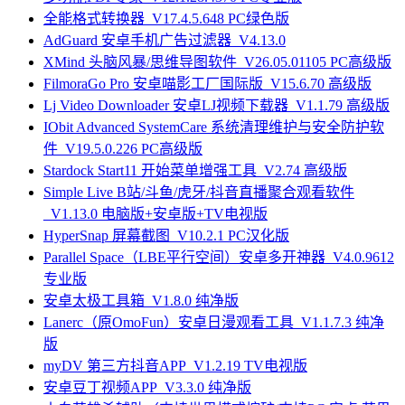
全能格式转换器_V17.4.5.648 PC绿色版
AdGuard 安卓手机广告过滤器_V4.13.0
XMind 头脑风暴/思维导图软件_V26.05.01105 PC高级版
FilmoraGo Pro 安卓喵影工厂国际版_V15.6.70 高级版
Lj Video Downloader 安卓LJ视频下载器_V1.1.79 高级版
IObit Advanced SystemCare 系统清理维护与安全防护软
件_V19.5.0.226 PC高级版
Stardock Start11 开始菜单增强工具_V2.74 高级版
Simple Live B站/斗鱼/虎牙/抖音直播聚合观看软件
_V1.13.0 电脑版+安卓版+TV电视版
HyperSnap 屏幕截图_V10.2.1 PC汉化版
Parallel Space（LBE平行空间）安卓多开神器_V4.0.9612
专业版
安卓太极工具箱_V1.8.0 纯净版
Lanerc（原OmoFun）安卓日漫观看工具_V1.1.7.3 纯净
版
myDV 第三方抖音APP_V1.2.19 TV电视版
安卓豆丁视频APP_V3.3.0 纯净版