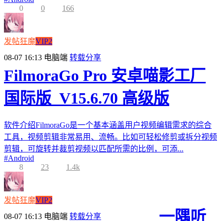
0
0
166
发帖狂魔
VIP2
08-07 16:13
电脑端
转载分享
FilmoraGo Pro 安卓喵影工厂
国际版_V15.6.70 高级版
软件介绍FilmoraGo是一个基本涵盖用户视频编辑需求的综合
工具，视频剪辑非常易用、流畅。比如可轻松修剪或拆分视频
剪辑，可旋转并裁剪视频以匹配所需的比例，可添...
#
Android
8
23
1.4k
发帖狂魔
VIP2
一隅听
08-07 16:13
电脑端
转载分享