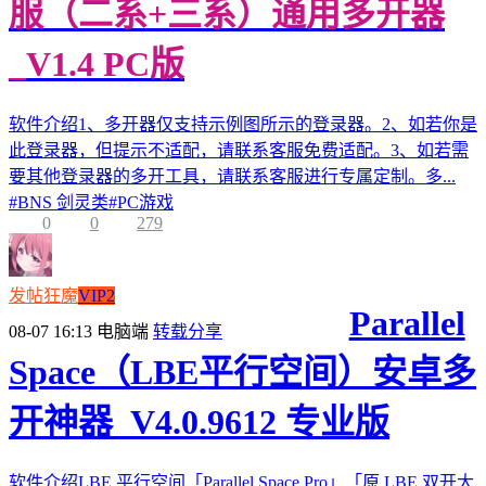
服（二系+三系）通用多开器
_V1.4 PC版
软件介绍1、多开器仅支持示例图所示的登录器。2、如若你是
此登录器，但提示不适配，请联系客服免费适配。3、如若需
要其他登录器的多开工具，请联系客服进行专属定制。多...
#
BNS 剑灵类
#
PC游戏
0
0
279
发帖狂魔
VIP2
Parallel
08-07 16:13
电脑端
转载分享
Space（LBE平行空间）安卓多
开神器_V4.0.9612 专业版
软件介绍LBE 平行空间「Parallel Space Pro」「原 LBE 双开大