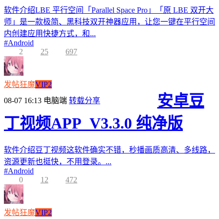
软件介绍LBE 平行空间「Parallel Space Pro」「原 LBE 双开大
师」是一款极简、黑科技双开神器应用，让您一键在平行空间
内创建应用快捷方式，和...
#
Android
2
25
697
发帖狂魔
VIP2
安卓豆
08-07 16:13
电脑端
转载分享
丁视频APP_V3.3.0 纯净版
软件介绍豆丁视频这软件确实不错，秒播画质高清、多线路，
资源更新也挺快，不用登录。...
#
Android
0
12
472
发帖狂魔
VIP2