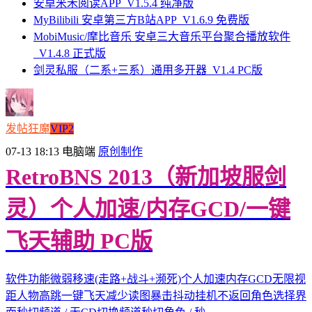
安卓米禾阅读APP_V1.5.4 纯净版
MyBilibili 安卓第三方B站APP_V1.6.9 免费版
MobiMusic/摩比音乐 安卓三大音乐平台聚合播放软件
_V1.4.8 正式版
剑灵私服（二系+三系）通用多开器_V1.4 PC版
发帖狂魔
VIP2
07-13 18:13
电脑端
原创制作
RetroBNS 2013（新加坡服剑
灵）个人加速/内存GCD/一键
飞天辅助 PC版
软件功能微弱移速(走路+战斗+濒死)个人加速内存GCD无限视
距人物高跳一键飞天减少读图暴击抖动挂机不返回角色选择界