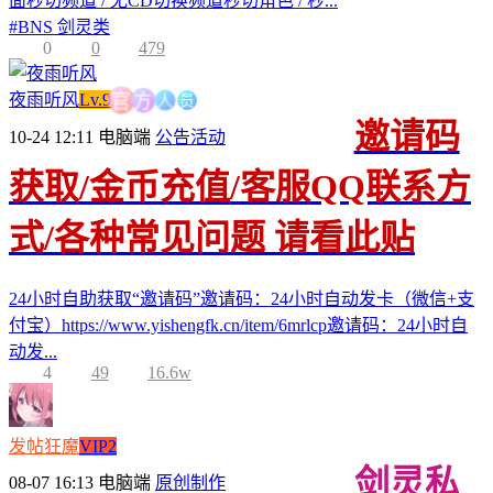
面秒切频道 / 无CD切换频道秒切角色 / 秒...
#
BNS 剑灵类
0
0
479
人
员
方
夜雨听风
Lv.9
官
邀请码
10-24 12:11
电脑端
公告活动
获取/金币充值/客服QQ联系方
式/各种常见问题 请看此贴
24小时自助获取“邀请码”邀请码：24小时自动发卡（微信+支
付宝）https://www.yishengfk.cn/item/6mrlcp邀请码：24小时自
动发...
4
49
16.6w
发帖狂魔
VIP2
剑灵私
08-07 16:13
电脑端
原创制作