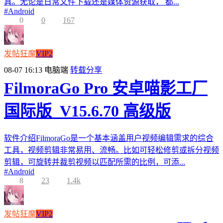
具。无论是日常文件下载还是媒体资源获取， 都...
#
Android
0
0
167
发帖狂魔
VIP2
08-07 16:13
电脑端
转载分享
FilmoraGo Pro 安卓喵影工厂
国际版_V15.6.70 高级版
软件介绍FilmoraGo是一个基本涵盖用户视频编辑需求的综合
工具，视频剪辑非常易用、流畅。比如可轻松修剪或拆分视频
剪辑，可旋转并裁剪视频以匹配所需的比例，可添...
#
Android
8
23
1.4k
发帖狂魔
VIP2