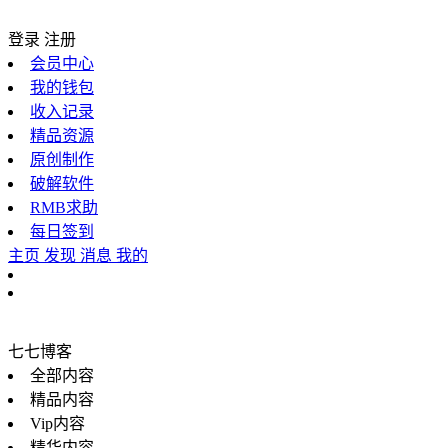
登录
注册
会员中心
我的钱包
收入记录
精品资源
原创制作
破解软件
RMB求助
每日签到
主页
发现
消息
我的
七七博客
全部内容
精品内容
Vip内容
精华内容