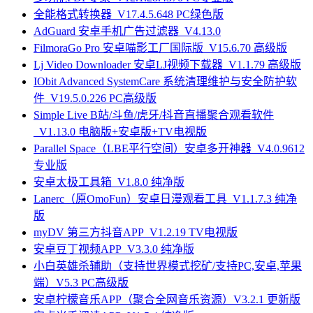
全能格式转换器_V17.4.5.648 PC绿色版
AdGuard 安卓手机广告过滤器_V4.13.0
FilmoraGo Pro 安卓喵影工厂国际版_V15.6.70 高级版
Lj Video Downloader 安卓LJ视频下载器_V1.1.79 高级版
IObit Advanced SystemCare 系统清理维护与安全防护软
件_V19.5.0.226 PC高级版
Simple Live B站/斗鱼/虎牙/抖音直播聚合观看软件
_V1.13.0 电脑版+安卓版+TV电视版
Parallel Space（LBE平行空间）安卓多开神器_V4.0.9612
专业版
安卓太极工具箱_V1.8.0 纯净版
Lanerc（原OmoFun）安卓日漫观看工具_V1.1.7.3 纯净
版
myDV 第三方抖音APP_V1.2.19 TV电视版
安卓豆丁视频APP_V3.3.0 纯净版
小白英雄杀辅助（支持世界模式挖矿/支持PC,安卓,苹果
端）V5.3 PC高级版
安卓柠檬音乐APP（聚合全网音乐资源）V3.2.1 更新版