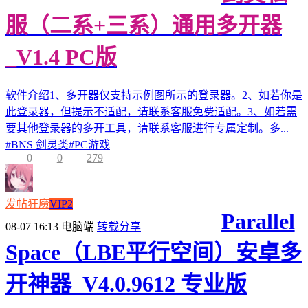
服（二系+三系）通用多开器
_V1.4 PC版
软件介绍1、多开器仅支持示例图所示的登录器。2、如若你是
此登录器，但提示不适配，请联系客服免费适配。3、如若需
要其他登录器的多开工具，请联系客服进行专属定制。多...
#
BNS 剑灵类
#
PC游戏
0
0
279
发帖狂魔
VIP2
Parallel
08-07 16:13
电脑端
转载分享
Space（LBE平行空间）安卓多
开神器_V4.0.9612 专业版