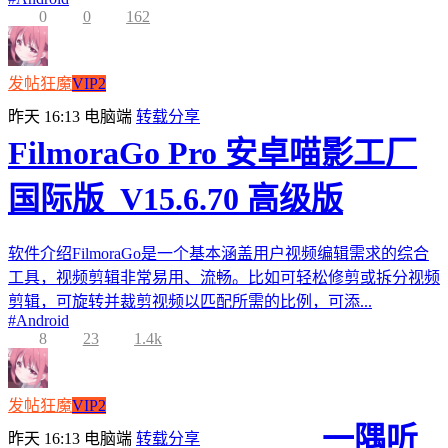
0
0
162
发帖狂魔
VIP2
昨天 16:13
电脑端
转载分享
FilmoraGo Pro 安卓喵影工厂
国际版_V15.6.70 高级版
软件介绍FilmoraGo是一个基本涵盖用户视频编辑需求的综合
工具，视频剪辑非常易用、流畅。比如可轻松修剪或拆分视频
剪辑，可旋转并裁剪视频以匹配所需的比例，可添...
#
Android
8
23
1.4k
发帖狂魔
VIP2
一隅听
昨天 16:13
电脑端
转载分享