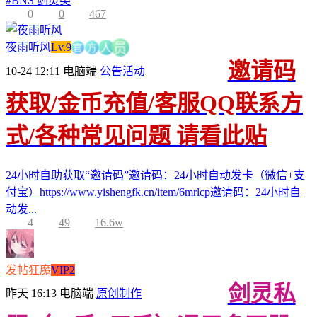
#
BNS 剑灵类
0
0
467
官
方
夜雨听风
Lv.9
人
员
邀请码
10-24 12:11
电脑端
公告活动
获取/金币充值/客服QQ联系方
式/各种常见问题 请看此贴
24小时自助获取“邀请码”邀请码：24小时自动发卡（微信+支
付宝）https://www.yishengfk.cn/item/6mrlcp邀请码：24小时自
动发...
4
49
16.6w
发帖狂魔
VIP2
剑灵私
昨天 16:13
电脑端
原创制作