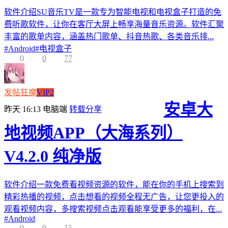
软件介绍SU音乐TV是一款专为智能电视和电视盒子打造的免
费听歌软件，让你在客厅大屏上畅享海量音乐资源。软件汇聚
丰富的歌单内容，涵盖热门歌单、抖音热歌、各类音乐排...
#
Android
#
电视盒子
0
0
77
发帖狂魔
VIP2
安卓大
昨天 16:13
电脑端
转载分享
地视频APP（大海系列）
V4.2.0 纯净版
软件介绍一款免费看视频资源的软件，能在你的手机上搜索到
精彩热播的视频，点击想看的视频全程无广告，让您更投入的
观看视频内容，多搜索视频点击观看能享受更多的福利，在...
#
Android
0
0
15