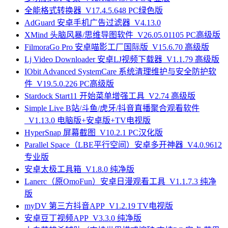
全能格式转换器_V17.4.5.648 PC绿色版
AdGuard 安卓手机广告过滤器_V4.13.0
XMind 头脑风暴/思维导图软件_V26.05.01105 PC高级版
FilmoraGo Pro 安卓喵影工厂国际版_V15.6.70 高级版
Lj Video Downloader 安卓LJ视频下载器_V1.1.79 高级版
IObit Advanced SystemCare 系统清理维护与安全防护软
件_V19.5.0.226 PC高级版
Stardock Start11 开始菜单增强工具_V2.74 高级版
Simple Live B站/斗鱼/虎牙/抖音直播聚合观看软件
_V1.13.0 电脑版+安卓版+TV电视版
HyperSnap 屏幕截图_V10.2.1 PC汉化版
Parallel Space（LBE平行空间）安卓多开神器_V4.0.9612
专业版
安卓太极工具箱_V1.8.0 纯净版
Lanerc（原OmoFun）安卓日漫观看工具_V1.1.7.3 纯净
版
myDV 第三方抖音APP_V1.2.19 TV电视版
安卓豆丁视频APP_V3.3.0 纯净版