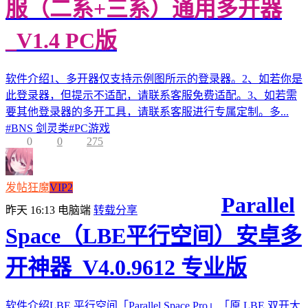
服（二系+三系）通用多开器
_V1.4 PC版
软件介绍1、多开器仅支持示例图所示的登录器。2、如若你是
此登录器，但提示不适配，请联系客服免费适配。3、如若需
要其他登录器的多开工具，请联系客服进行专属定制。多...
#
BNS 剑灵类
#
PC游戏
0
0
275
发帖狂魔
VIP2
Parallel
昨天 16:13
电脑端
转载分享
Space（LBE平行空间）安卓多
开神器_V4.0.9612 专业版
软件介绍LBE 平行空间「Parallel Space Pro」「原 LBE 双开大