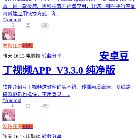
师」是一款极简、黑科技双开神器应用，让您一键在平行空间
内创建应用快捷方式，和...
#
Android
2
25
686
发帖狂魔
VIP2
安卓豆
昨天 16:13
电脑端
转载分享
丁视频APP_V3.3.0 纯净版
软件介绍豆丁视频这软件确实不错，秒播画质高清、多线路，
资源更新也挺快，不用登录。...
#
Android
0
12
469
发帖狂魔
VIP2
昨天 16:13
电脑端
转载分享