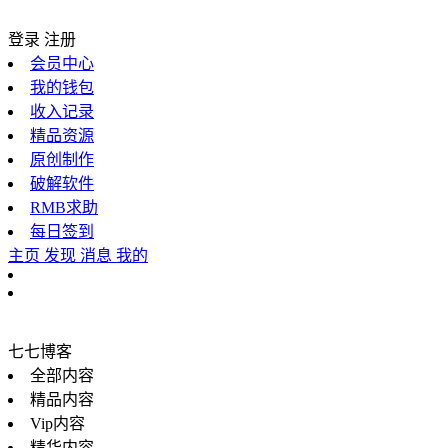
登录
注册
会员中心
我的钱包
收入记录
精品资源
原创制作
破解软件
RMB求助
每日签到
主页
发现
消息
我的
七七博客
全部内容
精品内容
Vip内容
精华内容