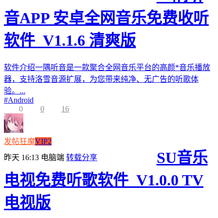
音APP 安卓全网音乐免费收听
软件_V1.1.6 清爽版
软件介绍一隅听音是一款聚合全网音乐平台的高颜*音乐播放
器，支持洛雪音源扩展，为您带来纯净、无广告的听歌体
验。...
#
Android
0
0
16
发帖狂魔
VIP2
SU音乐
昨天 16:13
电脑端
转载分享
电视免费听歌软件_V1.0.0 TV
电视版