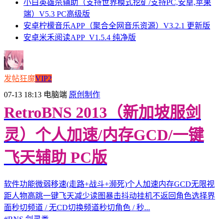
小白英雄杀辅助（支持世界模式挖矿/支持PC,安卓,苹果
端）V5.3 PC高级版
安卓柠檬音乐APP（聚合全网音乐资源）V3.2.1 更新版
安卓米禾阅读APP_V1.5.4 纯净版
发帖狂魔
VIP2
07-13 18:13
电脑端
原创制作
RetroBNS 2013（新加坡服剑
灵）个人加速/内存GCD/一键
飞天辅助 PC版
软件功能微弱移速(走路+战斗+濒死)个人加速内存GCD无限视
距人物高跳一键飞天减少读图暴击抖动挂机不返回角色选择界
面秒切频道 / 无CD切换频道秒切角色 / 秒...