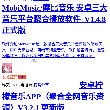
MobiMusic/摩比音乐 安卓三大
音乐平台聚合播放软件_V1.4.8
正式版
软件介绍MobiMusic是一款聚合三大音乐平台资源的听歌工
具，用户无需登录即可畅享海量音乐，软件涵盖流行、摇滚、
经典怀旧、以及欧美日韩等多种风格歌曲，支持歌单...
0
5
282
发帖狂魔
VIP2
安卓柠
昨天 16:13
电脑端
转载分享
檬音乐APP（聚合全网音乐资
源）V3.2.1 更新版