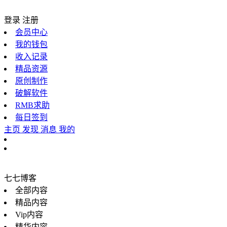
登录
注册
会员中心
我的钱包
收入记录
精品资源
原创制作
破解软件
RMB求助
每日签到
主页
发现
消息
我的
七七博客
全部内容
精品内容
Vip内容
精华内容