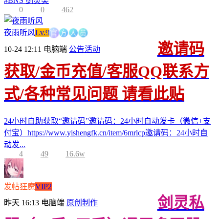
#
BNS 剑灵类
0
0
462
方
官
人
员
夜雨听风
Lv.9
邀请码
10-24 12:11
电脑端
公告活动
获取/金币充值/客服QQ联系方
式/各种常见问题 请看此贴
24小时自助获取“邀请码”邀请码：24小时自动发卡（微信+支
付宝）https://www.yishengfk.cn/item/6mrlcp邀请码：24小时自
动发...
4
49
16.6w
发帖狂魔
VIP2
剑灵私
昨天 16:13
电脑端
原创制作