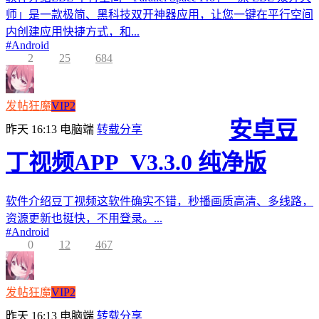
师」是一款极简、黑科技双开神器应用，让您一键在平行空间
内创建应用快捷方式，和...
#
Android
2
25
684
发帖狂魔
VIP2
安卓豆
昨天 16:13
电脑端
转载分享
丁视频APP_V3.3.0 纯净版
软件介绍豆丁视频这软件确实不错，秒播画质高清、多线路，
资源更新也挺快，不用登录。...
#
Android
0
12
467
发帖狂魔
VIP2
昨天 16:13
电脑端
转载分享