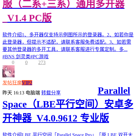
服（二系+三系）通用多开器
_V1.4 PC版
软件介绍1、多开器仅支持示例图所示的登录器。2、如若你是
此登录器，但提示不适配，请联系客服免费适配。3、如若需
要其他登录器的多开工具，请联系客服进行专属定制。多...
#
BNS 剑灵类
#
PC游戏
0
0
273
发帖狂魔
VIP2
Parallel
昨天 16:13
电脑端
转载分享
Space（LBE平行空间）安卓多
开神器_V4.0.9612 专业版
软件介绍LBE 平行空间「Parallel Space Pro」「原 LBE 双开大