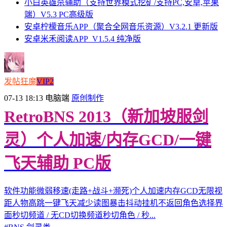
小白英雄杀辅助（支持世界模式挖矿/支持PC,安卓,苹果
端）V5.3 PC高级版
安卓柠檬音乐APP（聚合全网音乐资源）V3.2.1 更新版
安卓米禾阅读APP_V1.5.4 纯净版
发帖狂魔
VIP2
07-13 18:13
电脑端
原创制作
RetroBNS 2013（新加坡服剑
灵）个人加速/内存GCD/一键
飞天辅助 PC版
软件功能微弱移速(走路+战斗+濒死)个人加速内存GCD无限视
距人物高跳一键飞天减少读图暴击抖动挂机不返回角色选择界
面秒切频道 / 无CD切换频道秒切角色 / 秒...