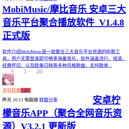
MobiMusic/摩比音乐 安卓三大
音乐平台聚合播放软件_V1.4.8
正式版
软件介绍MobiMusic是一款聚合三大音乐平台资源的听歌工
具，用户无需登录即可畅享海量音乐，软件涵盖流行、摇滚、
经典怀旧、以及欧美日韩等多种风格歌曲，支持歌单...
0
5
281
发帖狂魔
VIP2
安卓柠
昨天 16:13
电脑端
转载分享
檬音乐APP（聚合全网音乐资
源）V3.2.1 更新版