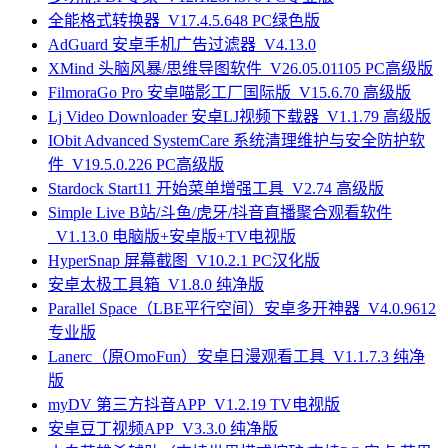
全能格式转换器_V17.4.5.648 PC绿色版
AdGuard 安卓手机广告过滤器_V4.13.0
XMind 头脑风暴/思维导图软件_V26.05.01105 PC高级版
FilmoraGo Pro 安卓喵影工厂国际版_V15.6.70 高级版
Lj Video Downloader 安卓LJ视频下载器_V1.1.79 高级版
IObit Advanced SystemCare 系统清理维护与安全防护软
件_V19.5.0.226 PC高级版
Stardock Start11 开始菜单增强工具_V2.74 高级版
Simple Live B站/斗鱼/虎牙/抖音直播聚合观看软件
_V1.13.0 电脑版+安卓版+TV电视版
HyperSnap 屏幕截图_V10.2.1 PC汉化版
安卓太极工具箱_V1.8.0 纯净版
Parallel Space（LBE平行空间）安卓多开神器_V4.0.9612
专业版
Lanerc（原OmoFun）安卓日漫观看工具_V1.1.7.3 纯净
版
myDV 第三方抖音APP_V1.2.19 TV电视版
安卓豆丁视频APP_V3.3.0 纯净版