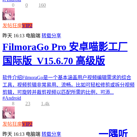
0
0
160
发帖狂魔
VIP2
昨天 16:13
电脑端
转载分享
FilmoraGo Pro 安卓喵影工厂
国际版_V15.6.70 高级版
软件介绍FilmoraGo是一个基本涵盖用户视频编辑需求的综合
工具，视频剪辑非常易用、流畅。比如可轻松修剪或拆分视频
剪辑，可旋转并裁剪视频以匹配所需的比例，可添...
#
Android
8
23
1.4k
发帖狂魔
VIP2
一隅听
昨天 16:13
电脑端
转载分享