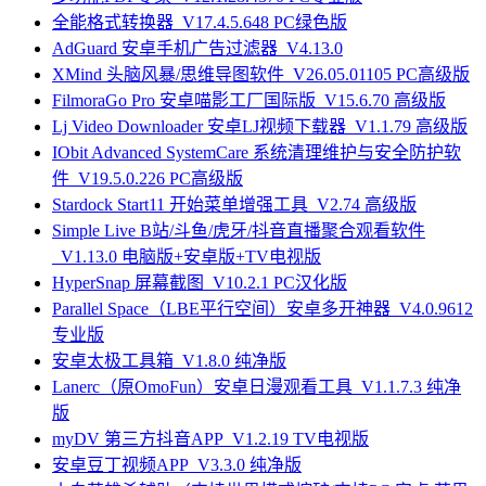
全能格式转换器_V17.4.5.648 PC绿色版
AdGuard 安卓手机广告过滤器_V4.13.0
XMind 头脑风暴/思维导图软件_V26.05.01105 PC高级版
FilmoraGo Pro 安卓喵影工厂国际版_V15.6.70 高级版
Lj Video Downloader 安卓LJ视频下载器_V1.1.79 高级版
IObit Advanced SystemCare 系统清理维护与安全防护软
件_V19.5.0.226 PC高级版
Stardock Start11 开始菜单增强工具_V2.74 高级版
Simple Live B站/斗鱼/虎牙/抖音直播聚合观看软件
_V1.13.0 电脑版+安卓版+TV电视版
HyperSnap 屏幕截图_V10.2.1 PC汉化版
Parallel Space（LBE平行空间）安卓多开神器_V4.0.9612
专业版
安卓太极工具箱_V1.8.0 纯净版
Lanerc（原OmoFun）安卓日漫观看工具_V1.1.7.3 纯净
版
myDV 第三方抖音APP_V1.2.19 TV电视版
安卓豆丁视频APP_V3.3.0 纯净版