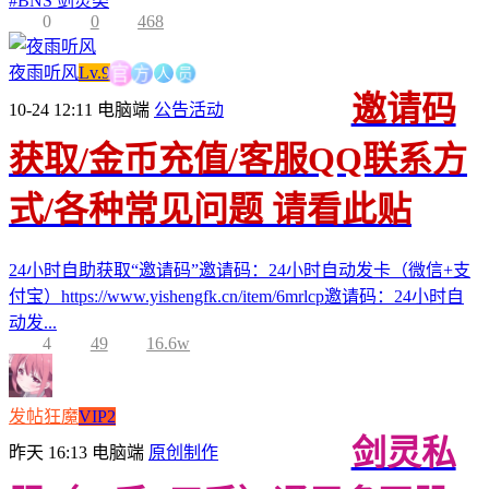
#
BNS 剑灵类
0
0
468
方
人
员
官
夜雨听风
Lv.9
邀请码
10-24 12:11
电脑端
公告活动
获取/金币充值/客服QQ联系方
式/各种常见问题 请看此贴
24小时自助获取“邀请码”邀请码：24小时自动发卡（微信+支
付宝）https://www.yishengfk.cn/item/6mrlcp邀请码：24小时自
动发...
4
49
16.6w
发帖狂魔
VIP2
剑灵私
昨天 16:13
电脑端
原创制作