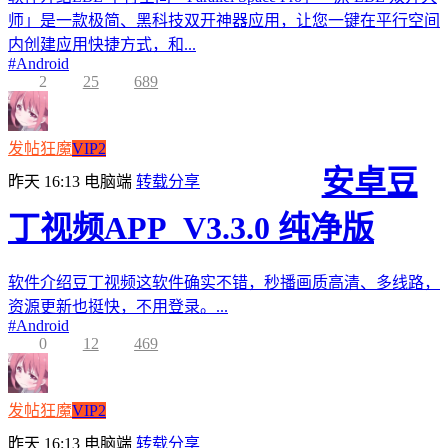
师」是一款极简、黑科技双开神器应用，让您一键在平行空间
内创建应用快捷方式，和...
#
Android
2
25
689
发帖狂魔
VIP2
安卓豆
昨天 16:13
电脑端
转载分享
丁视频APP_V3.3.0 纯净版
软件介绍豆丁视频这软件确实不错，秒播画质高清、多线路，
资源更新也挺快，不用登录。...
#
Android
0
12
469
发帖狂魔
VIP2
昨天 16:13
电脑端
转载分享