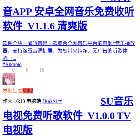
音APP 安卓全网音乐免费收听
软件_V1.1.6 清爽版
软件介绍一隅听音是一款聚合全网音乐平台的高颜*音乐播放
器，支持洛雪音源扩展，为您带来纯净、无广告的听歌体
验。...
#
Android
0
0
16
发帖狂魔
VIP2
SU音乐
昨天 16:13
电脑端
转载分享
电视免费听歌软件_V1.0.0 TV
电视版