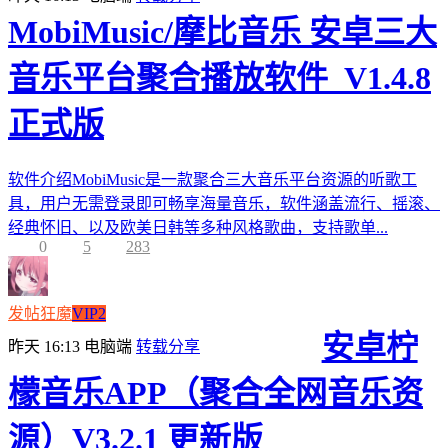
MobiMusic/摩比音乐 安卓三大
音乐平台聚合播放软件_V1.4.8
正式版
软件介绍MobiMusic是一款聚合三大音乐平台资源的听歌工
具，用户无需登录即可畅享海量音乐，软件涵盖流行、摇滚、
经典怀旧、以及欧美日韩等多种风格歌曲，支持歌单...
0
5
283
发帖狂魔
VIP2
安卓柠
昨天 16:13
电脑端
转载分享
檬音乐APP（聚合全网音乐资
源）V3.2.1 更新版