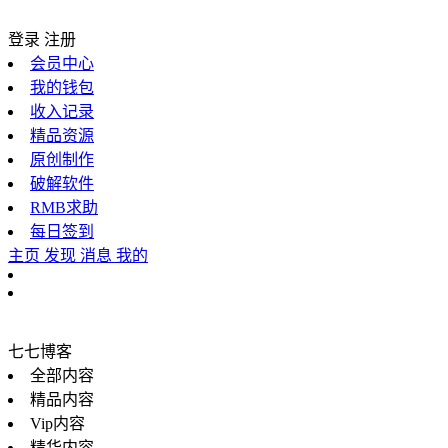
登录
注册
会员中心
我的钱包
收入记录
精品资源
原创制作
破解软件
RMB求助
每日签到
主页
发现
消息
我的
七七博客
全部内容
精品内容
Vip内容
精华内容