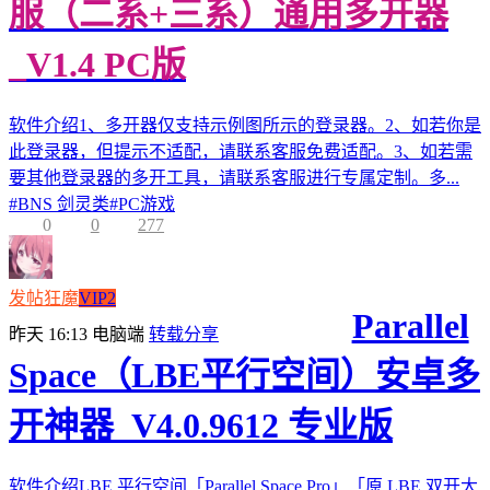
服（二系+三系）通用多开器
_V1.4 PC版
软件介绍1、多开器仅支持示例图所示的登录器。2、如若你是
此登录器，但提示不适配，请联系客服免费适配。3、如若需
要其他登录器的多开工具，请联系客服进行专属定制。多...
#
BNS 剑灵类
#
PC游戏
0
0
277
发帖狂魔
VIP2
Parallel
昨天 16:13
电脑端
转载分享
Space（LBE平行空间）安卓多
开神器_V4.0.9612 专业版
软件介绍LBE 平行空间「Parallel Space Pro」「原 LBE 双开大