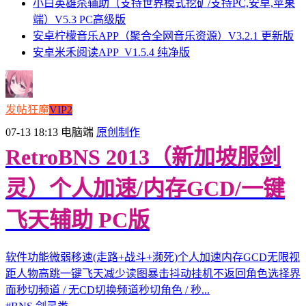
小白英雄杀辅助（支持世界模式挖矿/支持PC,安卓,苹果
端）V5.3 PC高级版
安卓柠檬音乐APP（聚合全网音乐资源）V3.2.1 更新版
安卓米禾阅读APP_V1.5.4 纯净版
发帖狂魔
VIP2
07-13 18:13
电脑端
原创制作
RetroBNS 2013（新加坡服剑
灵）个人加速/内存GCD/一键
飞天辅助 PC版
软件功能微弱移速(走路+战斗+濒死)个人加速内存GCD无限视
距人物高跳一键飞天减少读图暴击抖动挂机不返回角色选择界
面秒切频道 / 无CD切换频道秒切角色 / 秒...