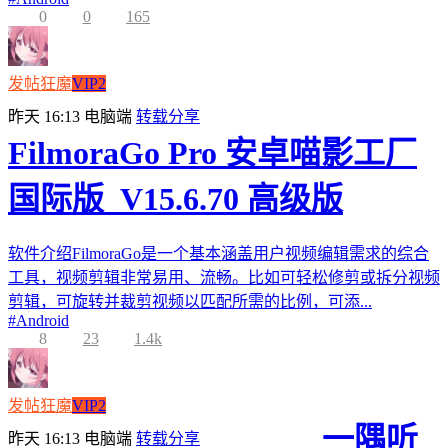
0
0
165
发帖狂魔
VIP2
昨天 16:13
电脑端
转载分享
FilmoraGo Pro 安卓喵影工厂
国际版_V15.6.70 高级版
软件介绍FilmoraGo是一个基本涵盖用户视频编辑需求的综合
工具，视频剪辑非常易用、流畅。比如可轻松修剪或拆分视频
剪辑，可旋转并裁剪视频以匹配所需的比例，可添...
#
Android
8
23
1.4k
发帖狂魔
VIP2
一隅听
昨天 16:13
电脑端
转载分享