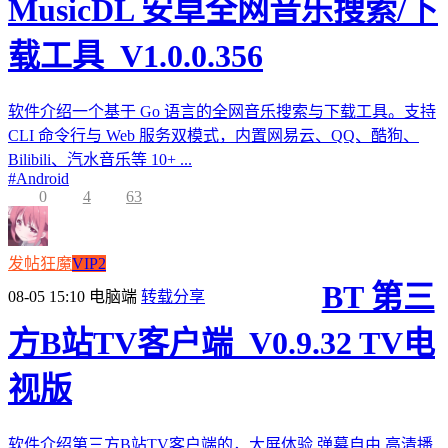
MusicDL 安卓全网音乐搜索/下
载工具_V1.0.0.356
软件介绍一个基于 Go 语言的全网音乐搜索与下载工具。支持
CLI 命令行与 Web 服务双模式，内置网易云、QQ、酷狗、
Bilibili、汽水音乐等 10+ ...
#
Android
0
4
63
发帖狂魔
VIP2
BT 第三
08-05 15:10
电脑端
转载分享
方B站TV客户端_V0.9.32 TV电
视版
软件介绍第三方B站TV客户端的，大屏体验,弹幕自由,高清播