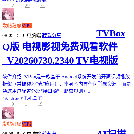
2
29
7k
发帖狂魔
VIP2
TVBox
08-05 15:10
电脑端
转载分享
Q版 电视影视免费观看软件
_V20260730.2340 TV电视版
软件介绍TVBox是一款基于 Android系统开发的开源视频播放
框架（常被称为“壳”应用），本身不内置任何影视资源，而是
通过用户配置外部“接口源”（爬虫规则）...
#
Android
#
电视盒子
0
1
19
发帖狂魔
VIP2
08-05 15:10
电脑端
转载分享