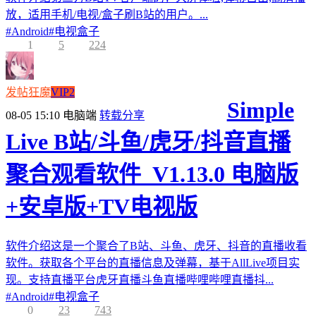
放，适用手机/电视/盒子刷B站的用户。...
#
Android
#
电视盒子
1
5
224
发帖狂魔
VIP2
Simple
08-05 15:10
电脑端
转载分享
Live B站/斗鱼/虎牙/抖音直播
聚合观看软件_V1.13.0 电脑版
+安卓版+TV电视版
软件介绍这是一个聚合了B站、斗鱼、虎牙、抖音的直播收看
软件。获取各个平台的直播信息及弹幕，基于AllLive项目实
现。支持直播平台虎牙直播斗鱼直播哔哩哔哩直播抖...
#
Android
#
电视盒子
0
23
743