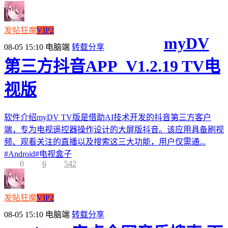
发帖狂魔
VIP2
myDV
08-05 15:10
电脑端
转载分享
第三方抖音APP_V1.2.19 TV电
视版
软件介绍myDV TV版是借助AI技术开发的抖音第三方客户
端，专为电视遥控器操作设计的大屏版抖音。该应用具备刷视
频、观看关注的直播以及搜索这三大功能，用户仅需通...
#
Android
#
电视盒子
0
6
542
发帖狂魔
VIP2
08-05 15:10
电脑端
转载分享