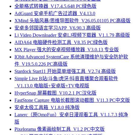
全能格式转换器_V17.4.5.648 PC绿色版
AdGuard 安卓手机广告过滤器_V4.13.0
XMind 头脑风暴/思维导图软件_V26.05.01105 PC高级版
安卓多邻国语言学习APP_V6.90.3 高级版
Lj Video Downloader 安卓LJ视频下载器_V1.1.79 高级版
AIDA64 电脑硬件检测工具_V8.35 PC绿色版
MX Player 强大的安卓视频播放器_V3.0.13 专业版
IObit Advanced SystemCare 系统清理维护与安全防护软
件_V19.5.0.226 PC高级版
Stardock Start11 开始菜单增强工具_V2.74 高级版
Simple Live B站/斗鱼/虎牙/抖音直播聚合观看软件
_V1.13.0 电脑版+安卓版+TV电视版
HyperSnap 屏幕截图_V10.2.1 PC汉化版
FastStone Capture 电脑长截图滚动截图_V11.3 PC中文版
安卓太极工具箱_V1.8.0 纯净版
Lanerc（原OmoFun）安卓日漫观看工具_V1.1.7.3 纯净
版
Pixelorama 像素画绘制工具_V1.2 PC中文版