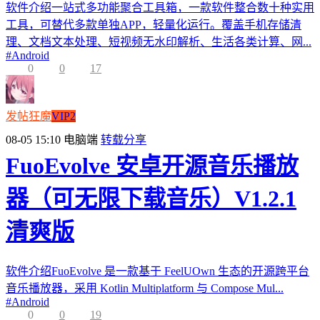
软件介绍一站式多功能聚合工具箱，一款软件整合数十种实用
工具，可替代多款单独APP，轻量化运行。覆盖手机存储清
理、文档文本处理、短视频无水印解析、生活各类计算、网...
#
Android
0
0
17
发帖狂魔
VIP2
08-05 15:10
电脑端
转载分享
FuoEvolve 安卓开源音乐播放
器（可无限下载音乐）V1.2.1
清爽版
软件介绍FuoEvolve 是一款基于 FeelUOwn 生态的开源跨平台
音乐播放器，采用 Kotlin Multiplatform 与 Compose Mul...
#
Android
0
0
19