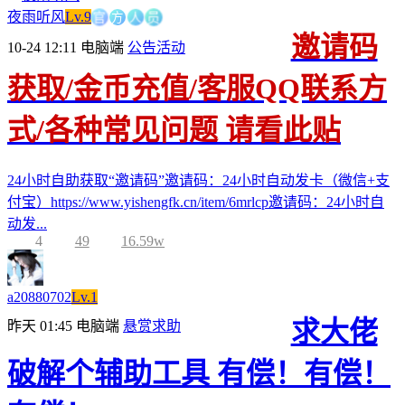
官
方
夜雨听风
Lv.9
人
员
邀请码
10-24 12:11
电脑端
公告活动
获取/金币充值/客服QQ联系方
式/各种常见问题 请看此贴
24小时自助获取“邀请码”邀请码：24小时自动发卡（微信+支
付宝）https://www.yishengfk.cn/item/6mrlcp邀请码：24小时自
动发...
4
49
16.59w
a20880702
Lv.1
求大佬
昨天 01:45
电脑端
悬赏求助
破解个辅助工具 有偿！有偿！