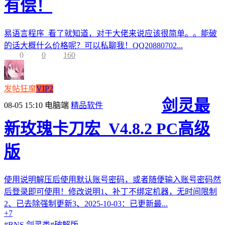
有偿！
易语言程序 看了就知道，对于大佬来说应该很简单。。能破
的话大概什么价格呢？可以私聊我！QQ20880702...
0
0
160
发帖狂魔
VIP2
剑灵最
08-05 15:10
电脑端
精品软件
新玫瑰卡刀宏_V4.8.2 PC高级
版
使用说明解压后使用默认账号密码，或者随便输入账号密码然
后登录即可使用！修改说明1、补丁不绑定机器，无时间限制
2、已去除强制更新3、2025-10-03：已更新最...
+7
#
BNS 剑灵类
#
破解版