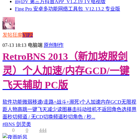
myDV 第三方抖音APP_V1.2.19 TV电视版
Fing Pro 安卓多功能网络工具包_V12.13.2 专业版
发帖狂魔
VIP2
07-13 18:13
电脑端
原创制作
RetroBNS 2013（新加坡服剑
灵）个人加速/内存GCD/一键
飞天辅助 PC版
软件功能微弱移速(走路+战斗+濒死)个人加速内存GCD无限视
距人物高跳一键飞天减少读图暴击抖动挂机不返回角色选择界
面秒切频道 / 无CD切换频道秒切角色 / 秒...
#
BNS 剑灵类
0
0
444