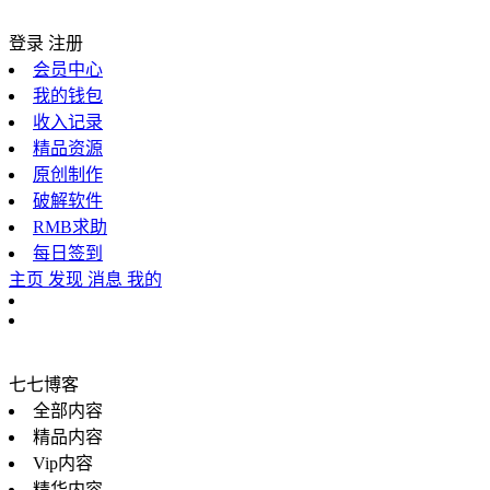
登录
注册
会员中心
我的钱包
收入记录
精品资源
原创制作
破解软件
RMB求助
每日签到
主页
发现
消息
我的
七七博客
全部内容
精品内容
Vip内容
精华内容