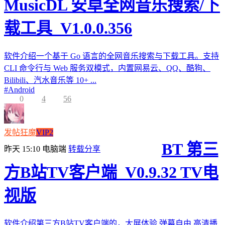
MusicDL 安卓全网音乐搜索/下
载工具_V1.0.0.356
软件介绍一个基于 Go 语言的全网音乐搜索与下载工具。支持
CLI 命令行与 Web 服务双模式，内置网易云、QQ、酷狗、
Bilibili、汽水音乐等 10+ ...
#
Android
0
4
56
发帖狂魔
VIP2
BT 第三
昨天 15:10
电脑端
转载分享
方B站TV客户端_V0.9.32 TV电
视版
软件介绍第三方B站TV客户端的，大屏体验,弹幕自由,高清播