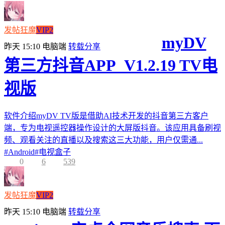
发帖狂魔
VIP2
myDV
昨天 15:10
电脑端
转载分享
第三方抖音APP_V1.2.19 TV电
视版
软件介绍myDV TV版是借助AI技术开发的抖音第三方客户
端，专为电视遥控器操作设计的大屏版抖音。该应用具备刷视
频、观看关注的直播以及搜索这三大功能，用户仅需通...
#
Android
#
电视盒子
0
6
539
发帖狂魔
VIP2
昨天 15:10
电脑端
转载分享