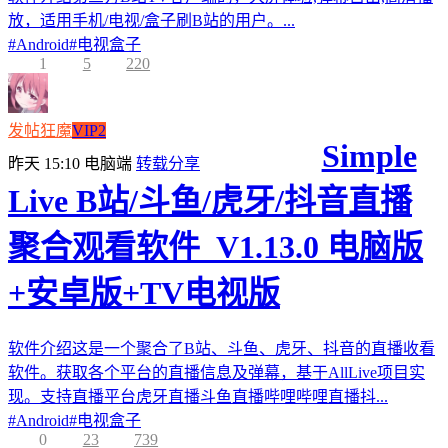
放，适用手机/电视/盒子刷B站的用户。...
#
Android
#
电视盒子
1
5
220
发帖狂魔
VIP2
Simple
昨天 15:10
电脑端
转载分享
Live B站/斗鱼/虎牙/抖音直播
聚合观看软件_V1.13.0 电脑版
+安卓版+TV电视版
软件介绍这是一个聚合了B站、斗鱼、虎牙、抖音的直播收看
软件。获取各个平台的直播信息及弹幕，基于AllLive项目实
现。支持直播平台虎牙直播斗鱼直播哔哩哔哩直播抖...
#
Android
#
电视盒子
0
23
739