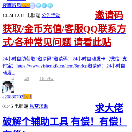
官
方
人
夜雨听风
Lv.9
员
邀请码
10-24 12:11
电脑端
公告活动
获取/金币充值/客服QQ联系方
式/各种常见问题 请看此贴
24小时自助获取“邀请码”邀请码：24小时自动发卡（微信+支
付宝）https://www.yishengfk.cn/item/6mrlcp邀请码：24小时自
动发...
4
49
16.59w
a20880702
Lv.1
求大佬
01:45
电脑端
悬赏求助
破解个辅助工具 有偿！有偿！