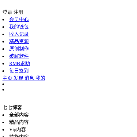
登录
注册
会员中心
我的钱包
收入记录
精品资源
原创制作
破解软件
RMB求助
每日签到
主页
发现
消息
我的
七七博客
全部内容
精品内容
Vip内容
精华内容