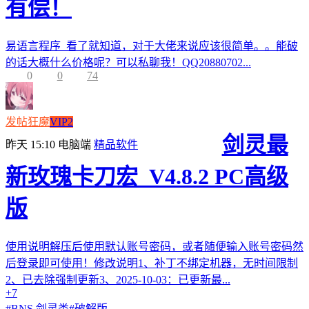
有偿！
易语言程序 看了就知道，对于大佬来说应该很简单。。能破
的话大概什么价格呢？可以私聊我！QQ20880702...
0
0
74
发帖狂魔
VIP2
剑灵最
昨天 15:10
电脑端
精品软件
新玫瑰卡刀宏_V4.8.2 PC高级
版
使用说明解压后使用默认账号密码，或者随便输入账号密码然
后登录即可使用！修改说明1、补丁不绑定机器，无时间限制
2、已去除强制更新3、2025-10-03：已更新最...
+7
#
BNS 剑灵类
#
破解版