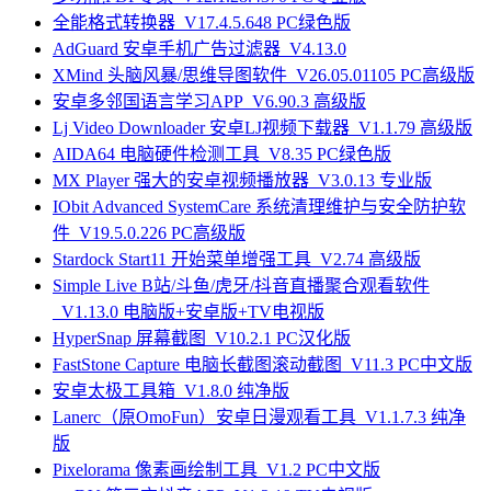
全能格式转换器_V17.4.5.648 PC绿色版
AdGuard 安卓手机广告过滤器_V4.13.0
XMind 头脑风暴/思维导图软件_V26.05.01105 PC高级版
安卓多邻国语言学习APP_V6.90.3 高级版
Lj Video Downloader 安卓LJ视频下载器_V1.1.79 高级版
AIDA64 电脑硬件检测工具_V8.35 PC绿色版
MX Player 强大的安卓视频播放器_V3.0.13 专业版
IObit Advanced SystemCare 系统清理维护与安全防护软
件_V19.5.0.226 PC高级版
Stardock Start11 开始菜单增强工具_V2.74 高级版
Simple Live B站/斗鱼/虎牙/抖音直播聚合观看软件
_V1.13.0 电脑版+安卓版+TV电视版
HyperSnap 屏幕截图_V10.2.1 PC汉化版
FastStone Capture 电脑长截图滚动截图_V11.3 PC中文版
安卓太极工具箱_V1.8.0 纯净版
Lanerc（原OmoFun）安卓日漫观看工具_V1.1.7.3 纯净
版
Pixelorama 像素画绘制工具_V1.2 PC中文版