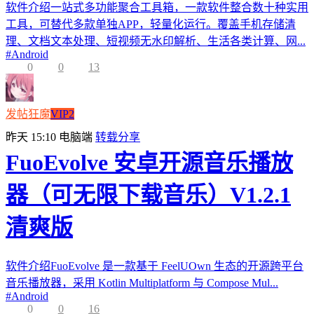
软件介绍一站式多功能聚合工具箱，一款软件整合数十种实用
工具，可替代多款单独APP，轻量化运行。覆盖手机存储清
理、文档文本处理、短视频无水印解析、生活各类计算、网...
#
Android
0
0
13
发帖狂魔
VIP2
昨天 15:10
电脑端
转载分享
FuoEvolve 安卓开源音乐播放
器（可无限下载音乐）V1.2.1
清爽版
软件介绍FuoEvolve 是一款基于 FeelUOwn 生态的开源跨平台
音乐播放器，采用 Kotlin Multiplatform 与 Compose Mul...
#
Android
0
0
16