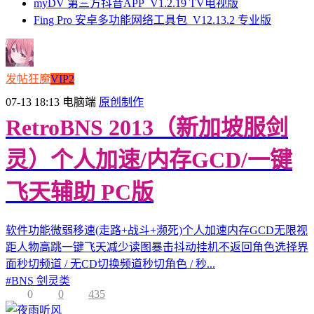
myDV 第三方抖音APP_V1.2.19 TV电视版
Fing Pro 安卓多功能网络工具包_V12.13.2 专业版
发帖狂魔
VIP2
07-13 18:13
电脑端
原创制作
RetroBNS 2013（新加坡服剑
灵）个人加速/内存GCD/一键
飞天辅助 PC版
软件功能微弱移速(走路+战斗+濒死)个人加速内存GCD无限视
距人物高跳一键飞天减少读图暴击抖动挂机不返回角色选择界
面秒切频道 / 无CD切换频道秒切角色 / 秒...
#
BNS 剑灵类
0
0
435