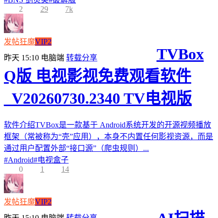
2
29
7k
发帖狂魔
VIP2
TVBox
昨天 15:10
电脑端
转载分享
Q版 电视影视免费观看软件
_V20260730.2340 TV电视版
软件介绍TVBox是一款基于 Android系统开发的开源视频播放
框架（常被称为“壳”应用），本身不内置任何影视资源，而是
通过用户配置外部“接口源”（爬虫规则）...
#
Android
#
电视盒子
0
1
14
发帖狂魔
VIP2
昨天 15:10
电脑端
转载分享