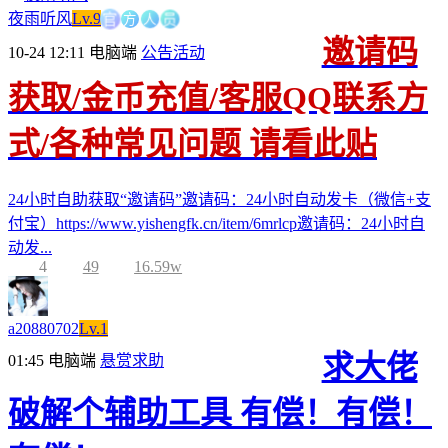
方
官
人
员
夜雨听风
Lv.9
邀请码
10-24 12:11
电脑端
公告活动
获取/金币充值/客服QQ联系方
式/各种常见问题 请看此贴
24小时自助获取“邀请码”邀请码：24小时自动发卡（微信+支
付宝）https://www.yishengfk.cn/item/6mrlcp邀请码：24小时自
动发...
4
49
16.59w
a20880702
Lv.1
求大佬
01:45
电脑端
悬赏求助
破解个辅助工具 有偿！有偿！