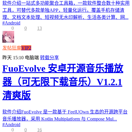
软件介绍一站式多功能聚合工具箱，一款软件整合数十种实用
工具，可替代多款单独APP，轻量化运行。覆盖手机存储清
理、文档文本处理、短视频无水印解析、生活各类计算、网...
#
Android
0
0
13
发帖狂魔
VIP2
昨天 15:10
电脑端
转载分享
FuoEvolve 安卓开源音乐播放
器（可无限下载音乐）V1.2.1
清爽版
软件介绍FuoEvolve 是一款基于 FeelUOwn 生态的开源跨平台
音乐播放器，采用 Kotlin Multiplatform 与 Compose Mul...
#
Android
0
0
16