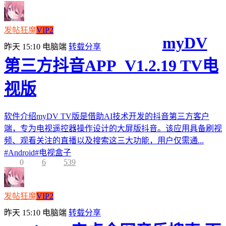
发帖狂魔
VIP2
myDV
昨天 15:10
电脑端
转载分享
第三方抖音APP_V1.2.19 TV电
视版
软件介绍myDV TV版是借助AI技术开发的抖音第三方客户
端，专为电视遥控器操作设计的大屏版抖音。该应用具备刷视
频、观看关注的直播以及搜索这三大功能，用户仅需通...
#
Android
#
电视盒子
0
6
539
发帖狂魔
VIP2
昨天 15:10
电脑端
转载分享