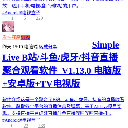
放，适用手机/电视/盒子刷B站的用户。...
#
Android
#
电视盒子
1
5
220
发帖狂魔
VIP2
Simple
昨天 15:10
电脑端
转载分享
Live B站/斗鱼/虎牙/抖音直播
聚合观看软件_V1.13.0 电脑版
+安卓版+TV电视版
软件介绍这是一个聚合了B站、斗鱼、虎牙、抖音的直播收看
软件。获取各个平台的直播信息及弹幕，基于AllLive项目实
现。支持直播平台虎牙直播斗鱼直播哔哩哔哩直播抖...
#
Android
#
电视盒子
0
23
739