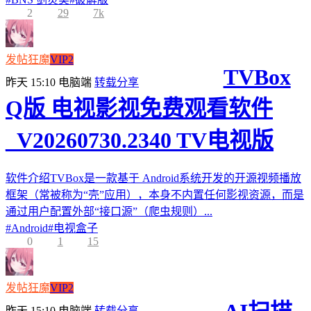
2
29
7k
发帖狂魔
VIP2
TVBox
昨天 15:10
电脑端
转载分享
Q版 电视影视免费观看软件
_V20260730.2340 TV电视版
软件介绍TVBox是一款基于 Android系统开发的开源视频播放
框架（常被称为“壳”应用），本身不内置任何影视资源，而是
通过用户配置外部“接口源”（爬虫规则）...
#
Android
#
电视盒子
0
1
15
发帖狂魔
VIP2
昨天 15:10
电脑端
转载分享