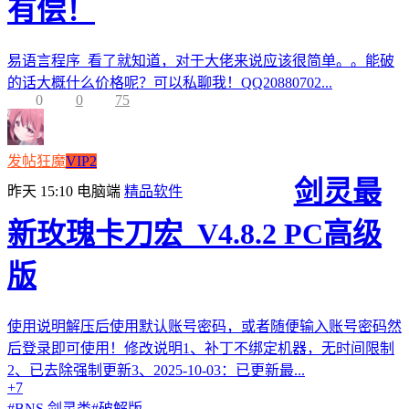
有偿！
易语言程序 看了就知道，对于大佬来说应该很简单。。能破
的话大概什么价格呢？可以私聊我！QQ20880702...
0
0
75
发帖狂魔
VIP2
剑灵最
昨天 15:10
电脑端
精品软件
新玫瑰卡刀宏_V4.8.2 PC高级
版
使用说明解压后使用默认账号密码，或者随便输入账号密码然
后登录即可使用！修改说明1、补丁不绑定机器，无时间限制
2、已去除强制更新3、2025-10-03：已更新最...
+7
#
BNS 剑灵类
#
破解版