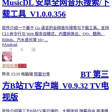
MusicDL 安卓全网音乐搜索/下
载工具_V1.0.0.356
软件介绍一个基于 Go 语言的全网音乐搜索与下载工具。支持
CLI 命令行与 Web 服务双模式，内置网易云、QQ、酷狗、
Bilibili、汽水音乐等 10+ ...
#
Android
0
4
56
发帖狂魔
VIP2
BT 第三
昨天 15:10
电脑端
转载分享
方B站TV客户端_V0.9.32 TV电
视版
软件介绍第三方B站TV客户端的，大屏体验,弹幕自由,高清播