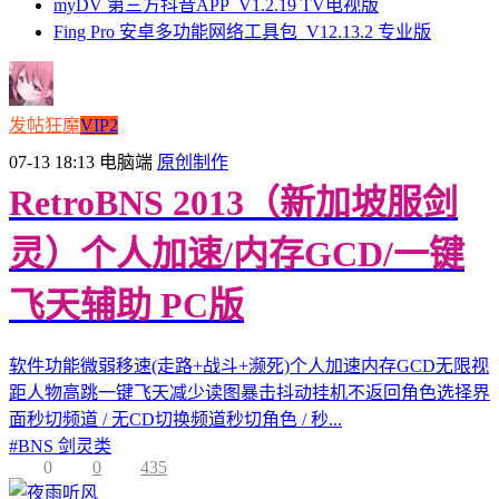
myDV 第三方抖音APP_V1.2.19 TV电视版
Fing Pro 安卓多功能网络工具包_V12.13.2 专业版
发帖狂魔
VIP2
07-13 18:13
电脑端
原创制作
RetroBNS 2013（新加坡服剑
灵）个人加速/内存GCD/一键
飞天辅助 PC版
软件功能微弱移速(走路+战斗+濒死)个人加速内存GCD无限视
距人物高跳一键飞天减少读图暴击抖动挂机不返回角色选择界
面秒切频道 / 无CD切换频道秒切角色 / 秒...
#
BNS 剑灵类
0
0
435