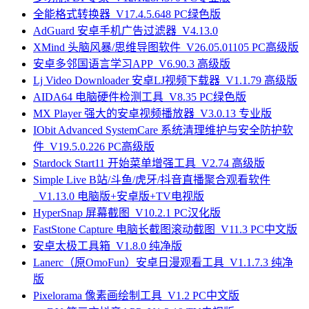
全能格式转换器_V17.4.5.648 PC绿色版
AdGuard 安卓手机广告过滤器_V4.13.0
XMind 头脑风暴/思维导图软件_V26.05.01105 PC高级版
安卓多邻国语言学习APP_V6.90.3 高级版
Lj Video Downloader 安卓LJ视频下载器_V1.1.79 高级版
AIDA64 电脑硬件检测工具_V8.35 PC绿色版
MX Player 强大的安卓视频播放器_V3.0.13 专业版
IObit Advanced SystemCare 系统清理维护与安全防护软
件_V19.5.0.226 PC高级版
Stardock Start11 开始菜单增强工具_V2.74 高级版
Simple Live B站/斗鱼/虎牙/抖音直播聚合观看软件
_V1.13.0 电脑版+安卓版+TV电视版
HyperSnap 屏幕截图_V10.2.1 PC汉化版
FastStone Capture 电脑长截图滚动截图_V11.3 PC中文版
安卓太极工具箱_V1.8.0 纯净版
Lanerc（原OmoFun）安卓日漫观看工具_V1.1.7.3 纯净
版
Pixelorama 像素画绘制工具_V1.2 PC中文版