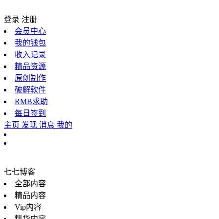
登录
注册
会员中心
我的钱包
收入记录
精品资源
原创制作
破解软件
RMB求助
每日签到
主页
发现
消息
我的
七七博客
全部内容
精品内容
Vip内容
精华内容