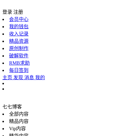
登录
注册
会员中心
我的钱包
收入记录
精品资源
原创制作
破解软件
RMB求助
每日签到
主页
发现
消息
我的
七七博客
全部内容
精品内容
Vip内容
精华内容