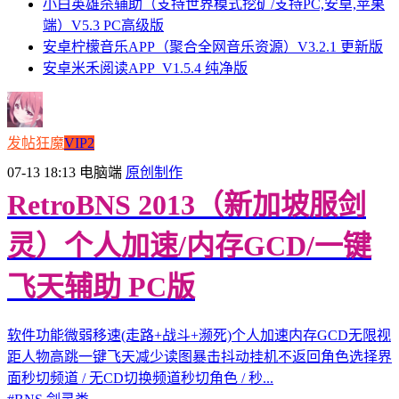
小白英雄杀辅助（支持世界模式挖矿/支持PC,安卓,苹果
端）V5.3 PC高级版
安卓柠檬音乐APP（聚合全网音乐资源）V3.2.1 更新版
安卓米禾阅读APP_V1.5.4 纯净版
发帖狂魔
VIP2
07-13 18:13
电脑端
原创制作
RetroBNS 2013（新加坡服剑
灵）个人加速/内存GCD/一键
飞天辅助 PC版
软件功能微弱移速(走路+战斗+濒死)个人加速内存GCD无限视
距人物高跳一键飞天减少读图暴击抖动挂机不返回角色选择界
面秒切频道 / 无CD切换频道秒切角色 / 秒...