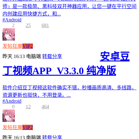
师」是一款极简、黑科技双开神器应用，让您一键在平行空间
内创建应用快捷方式，和...
#
Android
2
25
681
发帖狂魔
VIP2
安卓豆
昨天 16:13
电脑端
转载分享
丁视频APP_V3.3.0 纯净版
软件介绍豆丁视频这软件确实不错，秒播画质高清、多线路，
资源更新也挺快，不用登录。...
#
Android
0
12
464
发帖狂魔
VIP2
昨天 16:13
电脑端
转载分享