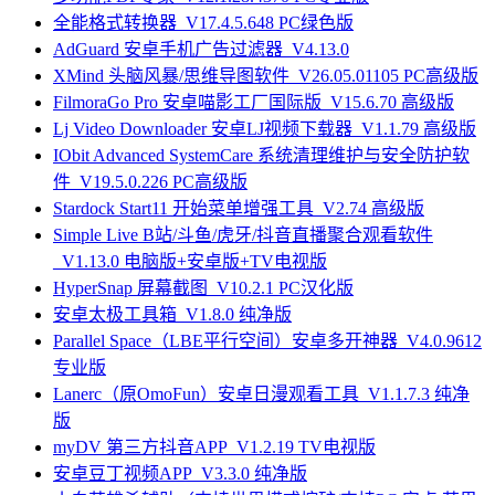
全能格式转换器_V17.4.5.648 PC绿色版
AdGuard 安卓手机广告过滤器_V4.13.0
XMind 头脑风暴/思维导图软件_V26.05.01105 PC高级版
FilmoraGo Pro 安卓喵影工厂国际版_V15.6.70 高级版
Lj Video Downloader 安卓LJ视频下载器_V1.1.79 高级版
IObit Advanced SystemCare 系统清理维护与安全防护软
件_V19.5.0.226 PC高级版
Stardock Start11 开始菜单增强工具_V2.74 高级版
Simple Live B站/斗鱼/虎牙/抖音直播聚合观看软件
_V1.13.0 电脑版+安卓版+TV电视版
HyperSnap 屏幕截图_V10.2.1 PC汉化版
安卓太极工具箱_V1.8.0 纯净版
Parallel Space（LBE平行空间）安卓多开神器_V4.0.9612
专业版
Lanerc（原OmoFun）安卓日漫观看工具_V1.1.7.3 纯净
版
myDV 第三方抖音APP_V1.2.19 TV电视版
安卓豆丁视频APP_V3.3.0 纯净版