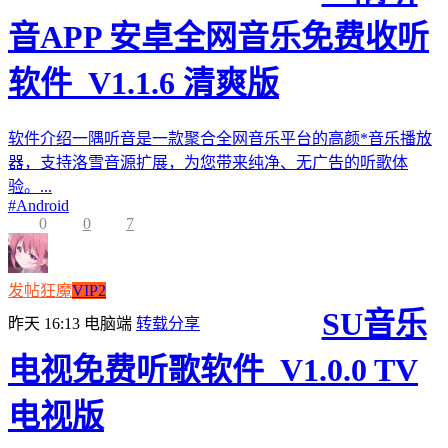
音APP 安卓全网音乐免费收听
软件_V1.1.6 清爽版
软件介绍一隅听音是一款聚合全网音乐平台的高颜*音乐播放
器，支持洛雪音源扩展，为您带来纯净、无广告的听歌体
验。...
#
Android
0
0
7
发帖狂魔
VIP2
SU音乐
昨天 16:13
电脑端
转载分享
电视免费听歌软件_V1.0.0 TV
电视版