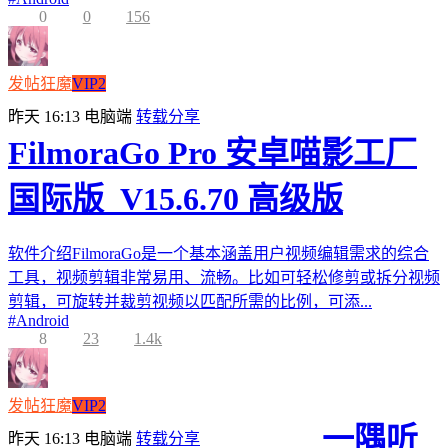
0
0
156
发帖狂魔
VIP2
昨天 16:13
电脑端
转载分享
FilmoraGo Pro 安卓喵影工厂
国际版_V15.6.70 高级版
软件介绍FilmoraGo是一个基本涵盖用户视频编辑需求的综合
工具，视频剪辑非常易用、流畅。比如可轻松修剪或拆分视频
剪辑，可旋转并裁剪视频以匹配所需的比例，可添...
#
Android
8
23
1.4k
发帖狂魔
VIP2
一隅听
昨天 16:13
电脑端
转载分享