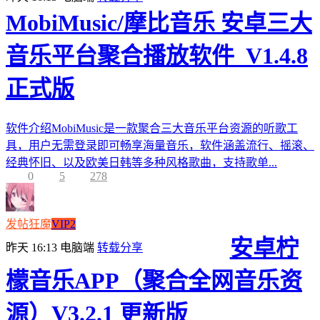
MobiMusic/摩比音乐 安卓三大
音乐平台聚合播放软件_V1.4.8
正式版
软件介绍MobiMusic是一款聚合三大音乐平台资源的听歌工
具，用户无需登录即可畅享海量音乐，软件涵盖流行、摇滚、
经典怀旧、以及欧美日韩等多种风格歌曲，支持歌单...
0
5
278
发帖狂魔
VIP2
安卓柠
昨天 16:13
电脑端
转载分享
檬音乐APP（聚合全网音乐资
源）V3.2.1 更新版