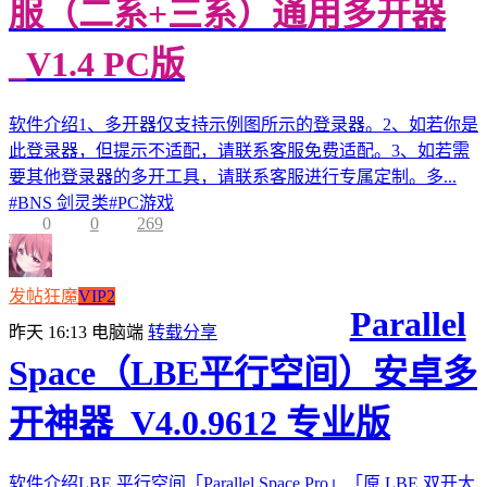
服（二系+三系）通用多开器
_V1.4 PC版
软件介绍1、多开器仅支持示例图所示的登录器。2、如若你是
此登录器，但提示不适配，请联系客服免费适配。3、如若需
要其他登录器的多开工具，请联系客服进行专属定制。多...
#
BNS 剑灵类
#
PC游戏
0
0
269
发帖狂魔
VIP2
Parallel
昨天 16:13
电脑端
转载分享
Space（LBE平行空间）安卓多
开神器_V4.0.9612 专业版
软件介绍LBE 平行空间「Parallel Space Pro」「原 LBE 双开大