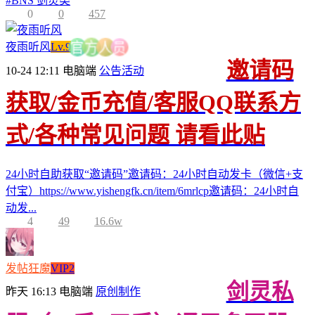
#
BNS 剑灵类
0
0
457
夜雨听风
Lv.9
员
人
方
官
邀请码
10-24 12:11
电脑端
公告活动
获取/金币充值/客服QQ联系方
式/各种常见问题 请看此贴
24小时自助获取“邀请码”邀请码：24小时自动发卡（微信+支
付宝）https://www.yishengfk.cn/item/6mrlcp邀请码：24小时自
动发...
4
49
16.6w
发帖狂魔
VIP2
剑灵私
昨天 16:13
电脑端
原创制作