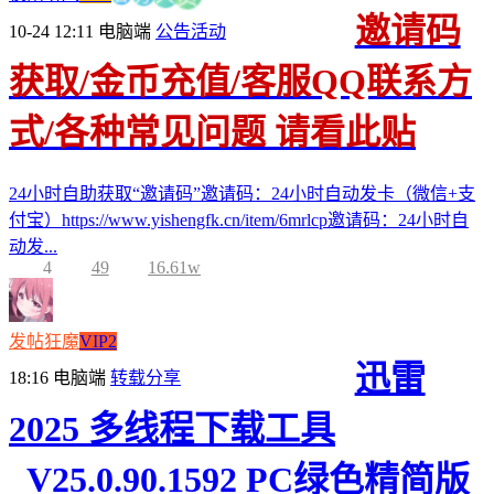
邀请码
10-24 12:11
电脑端
公告活动
获取/金币充值/客服QQ联系方
式/各种常见问题 请看此贴
24小时自助获取“邀请码”邀请码：24小时自动发卡（微信+支
付宝）https://www.yishengfk.cn/item/6mrlcp邀请码：24小时自
动发...
4
49
16.61w
发帖狂魔
VIP2
迅雷
18:16
电脑端
转载分享
2025 多线程下载工具
_V25.0.90.1592 PC绿色精简版