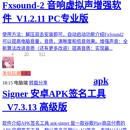
Fxsound-2 音响虚拟声增强软
件_V1.2.11 PC专业版
使用方法：解压双击安装即可，自动启动功能介绍FxSound2
可以提高电脑音量，音质，清晰度和低音效果。增强声音：全
新算法改进音质（还有更多改进）提高音质：实现最...
4
20
911
发帖狂魔
VIP2
apk
18:15
电脑端
转载分享
Signer 安卓APK签名工具
_V7.3.13 高级版
软件介绍APK签名工具 apk-signer 是一款谷歌Play商店付费的