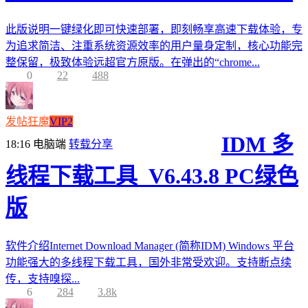
此版说明一键绿化即可快速部署，即刻畅享高速下载体验，专
为追求简洁、注重系统资源效率的用户量身定制，核心功能完
整保留，极致体验远超官方原版。在弹出的“chrome...
0
22
488
发帖狂魔
VIP2
IDM 多
18:16
电脑端
转载分享
线程下载工具_V6.43.8 PC绿色
版
软件介绍Internet Download Manager (简称IDM) Windows 平台
功能强大的多线程下载工具，国外非常受欢迎。支持断点续
传，支持嗅探...
6
284
3.8k