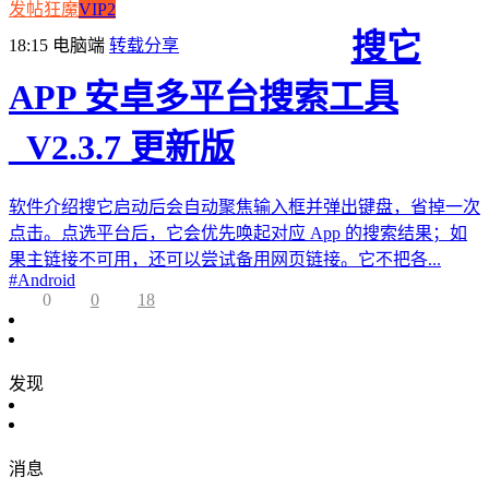
发帖狂魔
VIP2
搜它
18:15
电脑端
转载分享
APP 安卓多平台搜索工具
_V2.3.7 更新版
软件介绍搜它启动后会自动聚焦输入框并弹出键盘，省掉一次
点击。点选平台后，它会优先唤起对应 App 的搜索结果；如
果主链接不可用，还可以尝试备用网页链接。它不把各...
#
Android
0
0
18
发现
消息