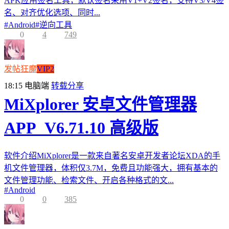
APK应用签名工具，默认签名采用V1+V2签名，支持V3/V4签
名、对齐优化选项、同时...
#
Android
#
逆向工具
0
4
749
发帖狂魔
VIP2
18:15
电脑端
转载分享
MiXplorer 安卓文件管理器
APP_V6.71.10 高级版
软件介绍MiXplorer是一款来自著名安卓开发者论坛XDA的手
机文件管理器，体积仅3.7M，免费且功能强大，拥有基本的
文件管理功能、检索文件、开启各种格式的文...
#
Android
0
0
385