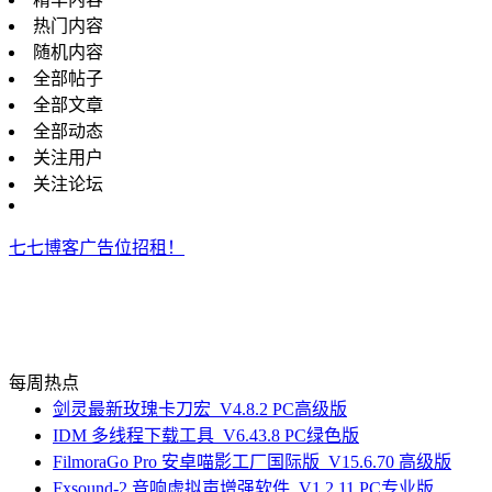
热门内容
随机内容
全部帖子
全部文章
全部动态
关注用户
关注论坛
七七博客广告位招租！
每周热点
剑灵最新玫瑰卡刀宏_V4.8.2 PC高级版
IDM 多线程下载工具_V6.43.8 PC绿色版
FilmoraGo Pro 安卓喵影工厂国际版_V15.6.70 高级版
Fxsound-2 音响虚拟声增强软件_V1.2.11 PC专业版