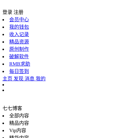
登录
注册
会员中心
我的钱包
收入记录
精品资源
原创制作
破解软件
RMB求助
每日签到
主页
发现
消息
我的
七七博客
全部内容
精品内容
Vip内容
精华内容