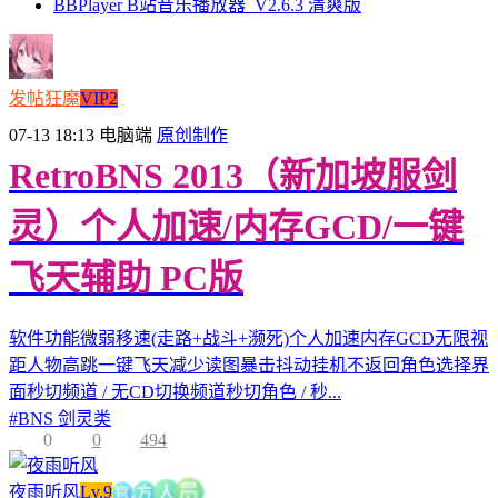
BBPlayer B站音乐播放器_V2.6.3 清爽版
发帖狂魔
VIP2
07-13 18:13
电脑端
原创制作
RetroBNS 2013（新加坡服剑
灵）个人加速/内存GCD/一键
飞天辅助 PC版
软件功能微弱移速(走路+战斗+濒死)个人加速内存GCD无限视
距人物高跳一键飞天减少读图暴击抖动挂机不返回角色选择界
面秒切频道 / 无CD切换频道秒切角色 / 秒...
#
BNS 剑灵类
0
0
494
官
夜雨听风
Lv.9
方
员
人