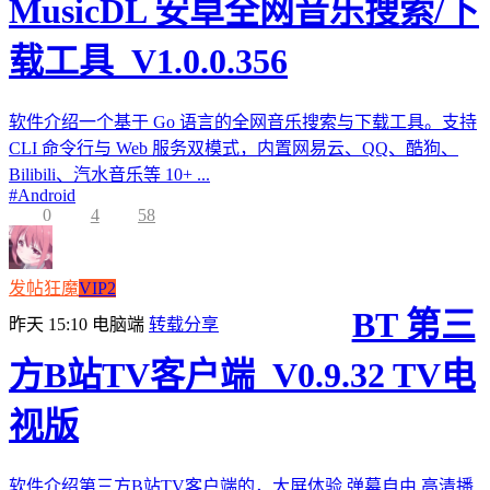
MusicDL 安卓全网音乐搜索/下
载工具_V1.0.0.356
软件介绍一个基于 Go 语言的全网音乐搜索与下载工具。支持
CLI 命令行与 Web 服务双模式，内置网易云、QQ、酷狗、
Bilibili、汽水音乐等 10+ ...
#
Android
0
4
58
发帖狂魔
VIP2
BT 第三
昨天 15:10
电脑端
转载分享
方B站TV客户端_V0.9.32 TV电
视版
软件介绍第三方B站TV客户端的，大屏体验,弹幕自由,高清播