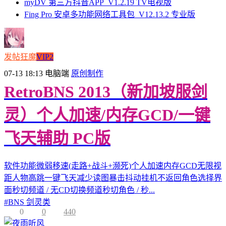
myDV 第三方抖音APP_V1.2.19 TV电视版
Fing Pro 安卓多功能网络工具包_V12.13.2 专业版
发帖狂魔
VIP2
07-13 18:13
电脑端
原创制作
RetroBNS 2013（新加坡服剑
灵）个人加速/内存GCD/一键
飞天辅助 PC版
软件功能微弱移速(走路+战斗+濒死)个人加速内存GCD无限视
距人物高跳一键飞天减少读图暴击抖动挂机不返回角色选择界
面秒切频道 / 无CD切换频道秒切角色 / 秒...
#
BNS 剑灵类
0
0
440