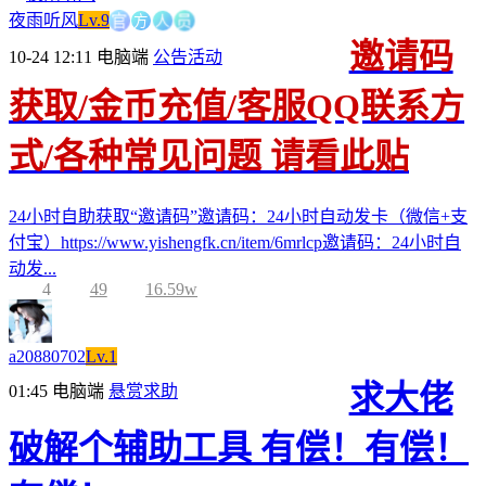
官
方
人
员
夜雨听风
Lv.9
邀请码
10-24 12:11
电脑端
公告活动
获取/金币充值/客服QQ联系方
式/各种常见问题 请看此贴
24小时自助获取“邀请码”邀请码：24小时自动发卡（微信+支
付宝）https://www.yishengfk.cn/item/6mrlcp邀请码：24小时自
动发...
4
49
16.59w
a20880702
Lv.1
求大佬
01:45
电脑端
悬赏求助
破解个辅助工具 有偿！有偿！