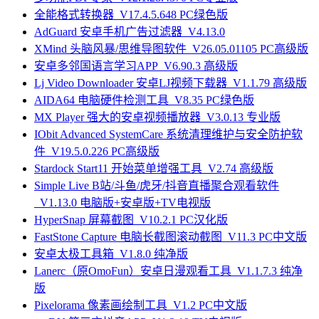
全能格式转换器_V17.4.5.648 PC绿色版
AdGuard 安卓手机广告过滤器_V4.13.0
XMind 头脑风暴/思维导图软件_V26.05.01105 PC高级版
安卓多邻国语言学习APP_V6.90.3 高级版
Lj Video Downloader 安卓LJ视频下载器_V1.1.79 高级版
AIDA64 电脑硬件检测工具_V8.35 PC绿色版
MX Player 强大的安卓视频播放器_V3.0.13 专业版
IObit Advanced SystemCare 系统清理维护与安全防护软
件_V19.5.0.226 PC高级版
Stardock Start11 开始菜单增强工具_V2.74 高级版
Simple Live B站/斗鱼/虎牙/抖音直播聚合观看软件
_V1.13.0 电脑版+安卓版+TV电视版
HyperSnap 屏幕截图_V10.2.1 PC汉化版
FastStone Capture 电脑长截图滚动截图_V11.3 PC中文版
安卓太极工具箱_V1.8.0 纯净版
Lanerc（原OmoFun）安卓日漫观看工具_V1.1.7.3 纯净
版
Pixelorama 像素画绘制工具_V1.2 PC中文版