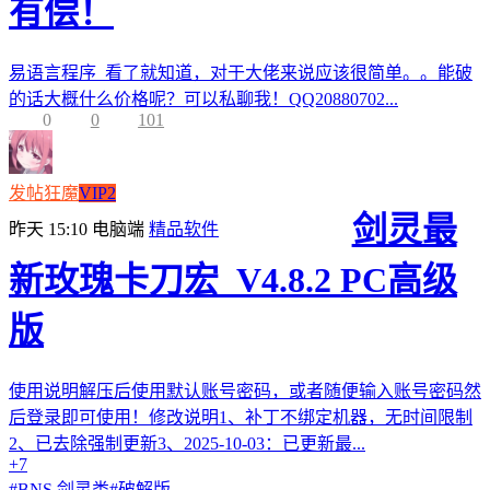
有偿！
易语言程序 看了就知道，对于大佬来说应该很简单。。能破
的话大概什么价格呢？可以私聊我！QQ20880702...
0
0
101
发帖狂魔
VIP2
剑灵最
昨天 15:10
电脑端
精品软件
新玫瑰卡刀宏_V4.8.2 PC高级
版
使用说明解压后使用默认账号密码，或者随便输入账号密码然
后登录即可使用！修改说明1、补丁不绑定机器，无时间限制
2、已去除强制更新3、2025-10-03：已更新最...
+7
#
BNS 剑灵类
#
破解版