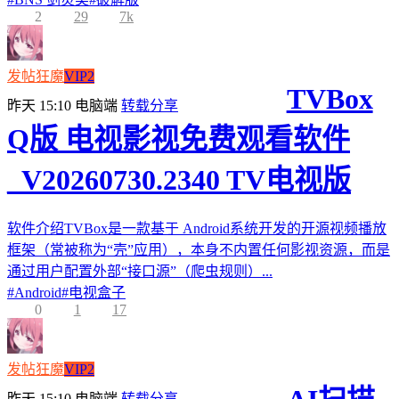
2
29
7k
发帖狂魔
VIP2
TVBox
昨天 15:10
电脑端
转载分享
Q版 电视影视免费观看软件
_V20260730.2340 TV电视版
软件介绍TVBox是一款基于 Android系统开发的开源视频播放
框架（常被称为“壳”应用），本身不内置任何影视资源，而是
通过用户配置外部“接口源”（爬虫规则）...
#
Android
#
电视盒子
0
1
17
发帖狂魔
VIP2
昨天 15:10
电脑端
转载分享