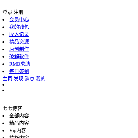
登录
注册
会员中心
我的钱包
收入记录
精品资源
原创制作
破解软件
RMB求助
每日签到
主页
发现
消息
我的
七七博客
全部内容
精品内容
Vip内容
精华内容