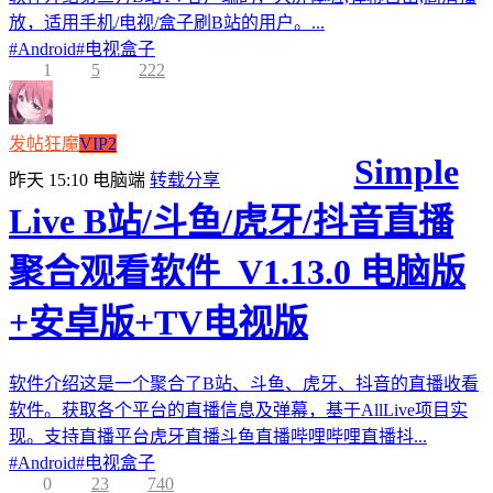
放，适用手机/电视/盒子刷B站的用户。...
#
Android
#
电视盒子
1
5
222
发帖狂魔
VIP2
Simple
昨天 15:10
电脑端
转载分享
Live B站/斗鱼/虎牙/抖音直播
聚合观看软件_V1.13.0 电脑版
+安卓版+TV电视版
软件介绍这是一个聚合了B站、斗鱼、虎牙、抖音的直播收看
软件。获取各个平台的直播信息及弹幕，基于AllLive项目实
现。支持直播平台虎牙直播斗鱼直播哔哩哔哩直播抖...
#
Android
#
电视盒子
0
23
740