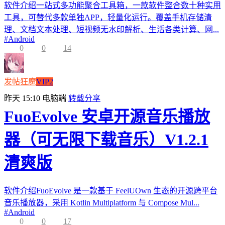
软件介绍一站式多功能聚合工具箱，一款软件整合数十种实用
工具，可替代多款单独APP，轻量化运行。覆盖手机存储清
理、文档文本处理、短视频无水印解析、生活各类计算、网...
#
Android
0
0
14
发帖狂魔
VIP2
昨天 15:10
电脑端
转载分享
FuoEvolve 安卓开源音乐播放
器（可无限下载音乐）V1.2.1
清爽版
软件介绍FuoEvolve 是一款基于 FeelUOwn 生态的开源跨平台
音乐播放器，采用 Kotlin Multiplatform 与 Compose Mul...
#
Android
0
0
17