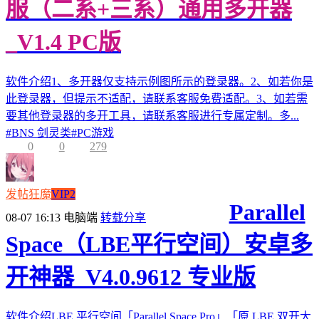
服（二系+三系）通用多开器
_V1.4 PC版
软件介绍1、多开器仅支持示例图所示的登录器。2、如若你是
此登录器，但提示不适配，请联系客服免费适配。3、如若需
要其他登录器的多开工具，请联系客服进行专属定制。多...
#
BNS 剑灵类
#
PC游戏
0
0
279
发帖狂魔
VIP2
Parallel
08-07 16:13
电脑端
转载分享
Space（LBE平行空间）安卓多
开神器_V4.0.9612 专业版
软件介绍LBE 平行空间「Parallel Space Pro」「原 LBE 双开大