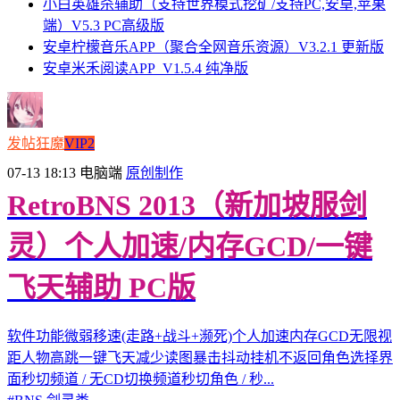
小白英雄杀辅助（支持世界模式挖矿/支持PC,安卓,苹果
端）V5.3 PC高级版
安卓柠檬音乐APP（聚合全网音乐资源）V3.2.1 更新版
安卓米禾阅读APP_V1.5.4 纯净版
发帖狂魔
VIP2
07-13 18:13
电脑端
原创制作
RetroBNS 2013（新加坡服剑
灵）个人加速/内存GCD/一键
飞天辅助 PC版
软件功能微弱移速(走路+战斗+濒死)个人加速内存GCD无限视
距人物高跳一键飞天减少读图暴击抖动挂机不返回角色选择界
面秒切频道 / 无CD切换频道秒切角色 / 秒...