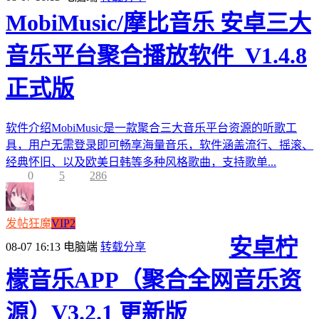
MobiMusic/摩比音乐 安卓三大
音乐平台聚合播放软件_V1.4.8
正式版
软件介绍MobiMusic是一款聚合三大音乐平台资源的听歌工
具，用户无需登录即可畅享海量音乐，软件涵盖流行、摇滚、
经典怀旧、以及欧美日韩等多种风格歌曲，支持歌单...
0
5
286
发帖狂魔
VIP2
安卓柠
08-07 16:13
电脑端
转载分享
檬音乐APP（聚合全网音乐资
源）V3.2.1 更新版