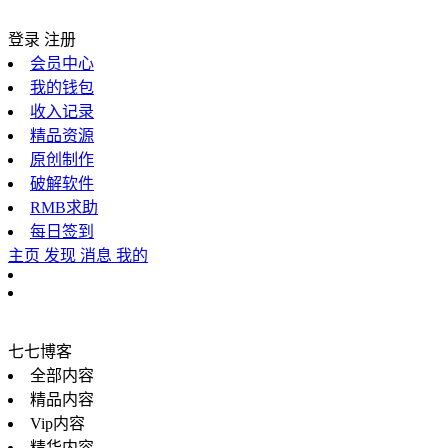
登录
注册
会员中心
我的钱包
收入记录
精品资源
原创制作
破解软件
RMB求助
每日签到
主页
发现
消息
我的
七七博客
全部内容
精品内容
Vip内容
精华内容