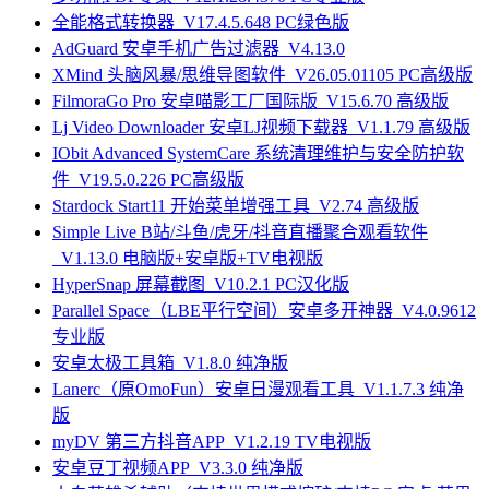
全能格式转换器_V17.4.5.648 PC绿色版
AdGuard 安卓手机广告过滤器_V4.13.0
XMind 头脑风暴/思维导图软件_V26.05.01105 PC高级版
FilmoraGo Pro 安卓喵影工厂国际版_V15.6.70 高级版
Lj Video Downloader 安卓LJ视频下载器_V1.1.79 高级版
IObit Advanced SystemCare 系统清理维护与安全防护软
件_V19.5.0.226 PC高级版
Stardock Start11 开始菜单增强工具_V2.74 高级版
Simple Live B站/斗鱼/虎牙/抖音直播聚合观看软件
_V1.13.0 电脑版+安卓版+TV电视版
HyperSnap 屏幕截图_V10.2.1 PC汉化版
Parallel Space（LBE平行空间）安卓多开神器_V4.0.9612
专业版
安卓太极工具箱_V1.8.0 纯净版
Lanerc（原OmoFun）安卓日漫观看工具_V1.1.7.3 纯净
版
myDV 第三方抖音APP_V1.2.19 TV电视版
安卓豆丁视频APP_V3.3.0 纯净版