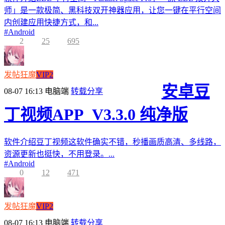
师」是一款极简、黑科技双开神器应用，让您一键在平行空间
内创建应用快捷方式，和...
#
Android
2
25
695
发帖狂魔
VIP2
安卓豆
08-07 16:13
电脑端
转载分享
丁视频APP_V3.3.0 纯净版
软件介绍豆丁视频这软件确实不错，秒播画质高清、多线路，
资源更新也挺快，不用登录。...
#
Android
0
12
471
发帖狂魔
VIP2
08-07 16:13
电脑端
转载分享