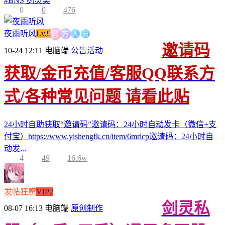
#
BNS 剑灵类
0
0
476
人
员
方
夜雨听风
Lv.9
官
邀请码
10-24 12:11
电脑端
公告活动
获取/金币充值/客服QQ联系方
式/各种常见问题 请看此贴
24小时自助获取“邀请码”邀请码：24小时自动发卡（微信+支
付宝）https://www.yishengfk.cn/item/6mrlcp邀请码：24小时自
动发...
4
49
16.6w
发帖狂魔
VIP2
剑灵私
08-07 16:13
电脑端
原创制作