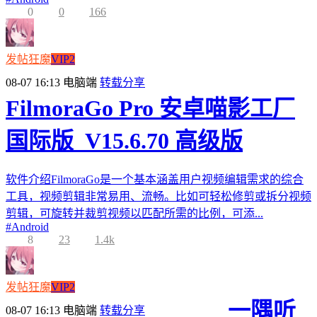
0
0
166
发帖狂魔
VIP2
08-07 16:13
电脑端
转载分享
FilmoraGo Pro 安卓喵影工厂
国际版_V15.6.70 高级版
软件介绍FilmoraGo是一个基本涵盖用户视频编辑需求的综合
工具，视频剪辑非常易用、流畅。比如可轻松修剪或拆分视频
剪辑，可旋转并裁剪视频以匹配所需的比例，可添...
#
Android
8
23
1.4k
发帖狂魔
VIP2
一隅听
08-07 16:13
电脑端
转载分享