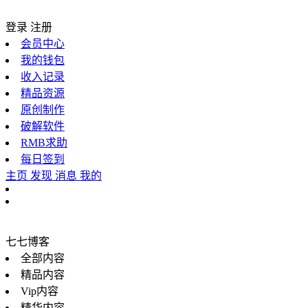
登录
注册
会员中心
我的钱包
收入记录
精品资源
原创制作
破解软件
RMB求助
每日签到
主页
发现
消息
我的
七七博客
全部内容
精品内容
Vip内容
精华内容