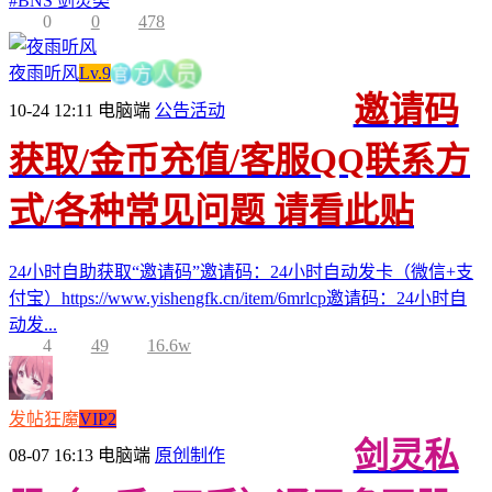
#
BNS 剑灵类
0
0
478
官
夜雨听风
Lv.9
方
员
人
邀请码
10-24 12:11
电脑端
公告活动
获取/金币充值/客服QQ联系方
式/各种常见问题 请看此贴
24小时自助获取“邀请码”邀请码：24小时自动发卡（微信+支
付宝）https://www.yishengfk.cn/item/6mrlcp邀请码：24小时自
动发...
4
49
16.6w
发帖狂魔
VIP2
剑灵私
08-07 16:13
电脑端
原创制作