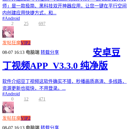
师」是一款极简、黑科技双开神器应用，让您一键在平行空间
内创建应用快捷方式，和...
#
Android
2
25
697
发帖狂魔
VIP2
安卓豆
08-07 16:13
电脑端
转载分享
丁视频APP_V3.3.0 纯净版
软件介绍豆丁视频这软件确实不错，秒播画质高清、多线路，
资源更新也挺快，不用登录。...
#
Android
0
12
471
发帖狂魔
VIP2
08-07 16:13
电脑端
转载分享