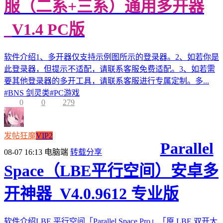
服（二系+三系）通用多开器
_V1.4 PC版
软件介绍1、多开器仅支持示例图所示的登录器。2、如若你是
此登录器，但提示不适配，请联系客服免费适配。3、如若需
要其他登录器的多开工具，请联系客服进行专属定制。多...
#
BNS 剑灵类
#
PC游戏
0
0
279
发帖狂魔
VIP2
Parallel
08-07 16:13
电脑端
转载分享
Space（LBE平行空间）安卓多
开神器_V4.0.9612 专业版
软件介绍LBE 平行空间「Parallel Space Pro」「原 LBE 双开大