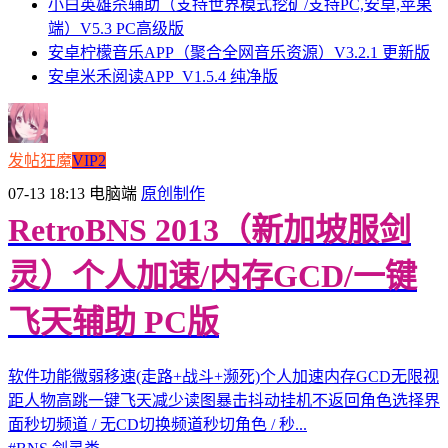
小白英雄杀辅助（支持世界模式挖矿/支持PC,安卓,苹果
端）V5.3 PC高级版
安卓柠檬音乐APP（聚合全网音乐资源）V3.2.1 更新版
安卓米禾阅读APP_V1.5.4 纯净版
发帖狂魔
VIP2
07-13 18:13
电脑端
原创制作
RetroBNS 2013（新加坡服剑
灵）个人加速/内存GCD/一键
飞天辅助 PC版
软件功能微弱移速(走路+战斗+濒死)个人加速内存GCD无限视
距人物高跳一键飞天减少读图暴击抖动挂机不返回角色选择界
面秒切频道 / 无CD切换频道秒切角色 / 秒...