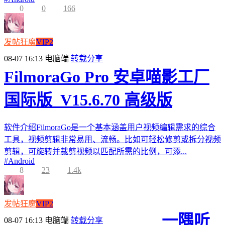
0
0
166
发帖狂魔
VIP2
08-07 16:13
电脑端
转载分享
FilmoraGo Pro 安卓喵影工厂
国际版_V15.6.70 高级版
软件介绍FilmoraGo是一个基本涵盖用户视频编辑需求的综合
工具，视频剪辑非常易用、流畅。比如可轻松修剪或拆分视频
剪辑，可旋转并裁剪视频以匹配所需的比例，可添...
#
Android
8
23
1.4k
发帖狂魔
VIP2
一隅听
08-07 16:13
电脑端
转载分享