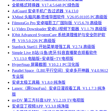
全能格式转换器_V17.4.5.648 PC绿色版
AdGuard 安卓手机广告过滤器_V4.13.0
XMind 头脑风暴/思维导图软件_V26.05.01105 PC高级版
FilmoraGo Pro 安卓喵影工厂国际版_V15.6.70 高级版
Lj Video Downloader 安卓LJ视频下载器_V1.1.79 高级版
IObit Advanced SystemCare 系统清理维护与安全防护软
件_V19.5.0.226 PC高级版
Stardock Start11 开始菜单增强工具_V2.74 高级版
Simple Live B站/斗鱼/虎牙/抖音直播聚合观看软件
_V1.13.0 电脑版+安卓版+TV电视版
HyperSnap 屏幕截图_V10.2.1 PC汉化版
Parallel Space（LBE平行空间）安卓多开神器_V4.0.9612
专业版
安卓太极工具箱_V1.8.0 纯净版
Lanerc（原OmoFun）安卓日漫观看工具_V1.1.7.3 纯净
版
myDV 第三方抖音APP_V1.2.19 TV电视版
安卓豆丁视频APP_V3.3.0 纯净版