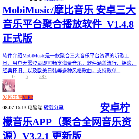
MobiMusic/摩比音乐 安卓三大
音乐平台聚合播放软件_V1.4.8
正式版
软件介绍MobiMusic是一款聚合三大音乐平台资源的听歌工
具，用户无需登录即可畅享海量音乐，软件涵盖流行、摇滚、
经典怀旧、以及欧美日韩等多种风格歌曲，支持歌单...
0
5
287
发帖狂魔
VIP2
安卓柠
08-07 16:13
电脑端
转载分享
檬音乐APP（聚合全网音乐资
源）V3.2.1 更新版