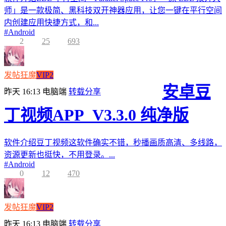
师」是一款极简、黑科技双开神器应用，让您一键在平行空间
内创建应用快捷方式，和...
#
Android
2
25
693
发帖狂魔
VIP2
安卓豆
昨天 16:13
电脑端
转载分享
丁视频APP_V3.3.0 纯净版
软件介绍豆丁视频这软件确实不错，秒播画质高清、多线路，
资源更新也挺快，不用登录。...
#
Android
0
12
470
发帖狂魔
VIP2
昨天 16:13
电脑端
转载分享