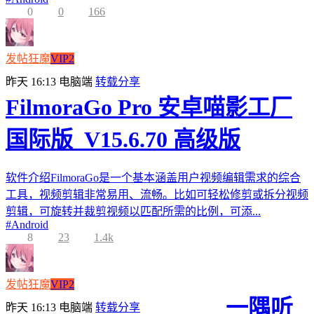
0
0
166
发帖狂魔
VIP2
昨天 16:13
电脑端
转载分享
FilmoraGo Pro 安卓喵影工厂
国际版_V15.6.70 高级版
软件介绍FilmoraGo是一个基本涵盖用户视频编辑需求的综合
工具，视频剪辑非常易用、流畅。比如可轻松修剪或拆分视频
剪辑，可旋转并裁剪视频以匹配所需的比例，可添...
#
Android
8
23
1.4k
发帖狂魔
VIP2
一隅听
昨天 16:13
电脑端
转载分享