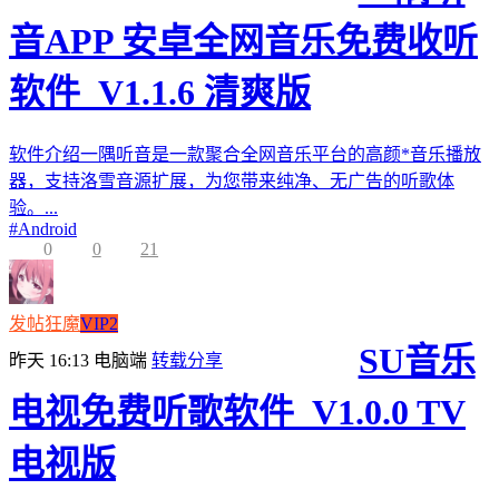
音APP 安卓全网音乐免费收听
软件_V1.1.6 清爽版
软件介绍一隅听音是一款聚合全网音乐平台的高颜*音乐播放
器，支持洛雪音源扩展，为您带来纯净、无广告的听歌体
验。...
#
Android
0
0
21
发帖狂魔
VIP2
SU音乐
昨天 16:13
电脑端
转载分享
电视免费听歌软件_V1.0.0 TV
电视版