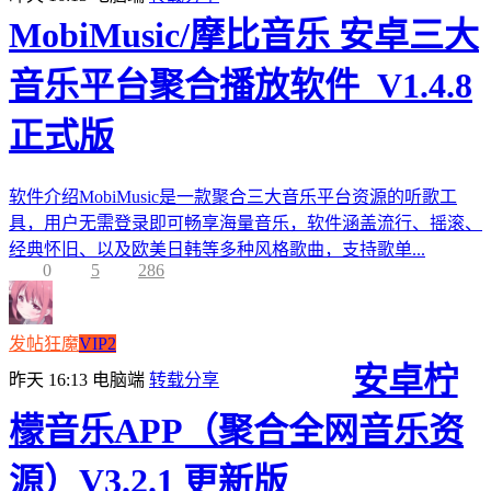
MobiMusic/摩比音乐 安卓三大
音乐平台聚合播放软件_V1.4.8
正式版
软件介绍MobiMusic是一款聚合三大音乐平台资源的听歌工
具，用户无需登录即可畅享海量音乐，软件涵盖流行、摇滚、
经典怀旧、以及欧美日韩等多种风格歌曲，支持歌单...
0
5
286
发帖狂魔
VIP2
安卓柠
昨天 16:13
电脑端
转载分享
檬音乐APP（聚合全网音乐资
源）V3.2.1 更新版