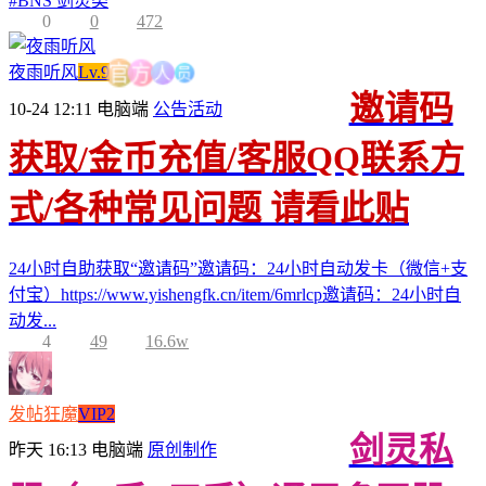
#
BNS 剑灵类
0
0
472
员
人
夜雨听风
Lv.9
方
官
邀请码
10-24 12:11
电脑端
公告活动
获取/金币充值/客服QQ联系方
式/各种常见问题 请看此贴
24小时自助获取“邀请码”邀请码：24小时自动发卡（微信+支
付宝）https://www.yishengfk.cn/item/6mrlcp邀请码：24小时自
动发...
4
49
16.6w
发帖狂魔
VIP2
剑灵私
昨天 16:13
电脑端
原创制作