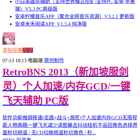
小白英雄杀辅助（支持世界模式挖矿/支持PC,安卓,苹果
端）V5.3 PC高级版
安卓柠檬音乐APP（聚合全网音乐资源）V3.2.1 更新版
安卓米禾阅读APP_V1.5.4 纯净版
发帖狂魔
VIP2
07-13 18:13
电脑端
原创制作
RetroBNS 2013（新加坡服剑
灵）个人加速/内存GCD/一键
飞天辅助 PC版
软件功能微弱移速(走路+战斗+濒死)个人加速内存GCD无限视
距人物高跳一键飞天减少读图暴击抖动挂机不返回角色选择界
面秒切频道 / 无CD切换频道秒切角色 / 秒...