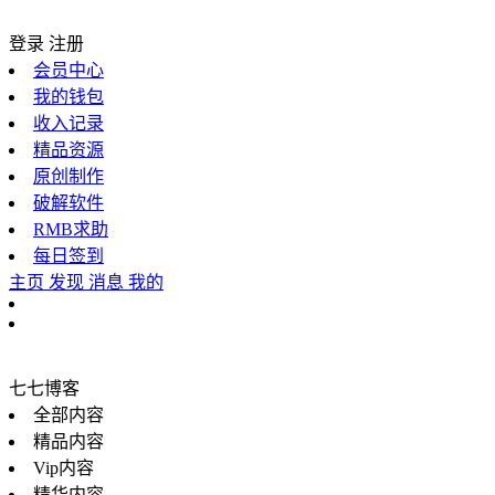
登录
注册
会员中心
我的钱包
收入记录
精品资源
原创制作
破解软件
RMB求助
每日签到
主页
发现
消息
我的
七七博客
全部内容
精品内容
Vip内容
精华内容