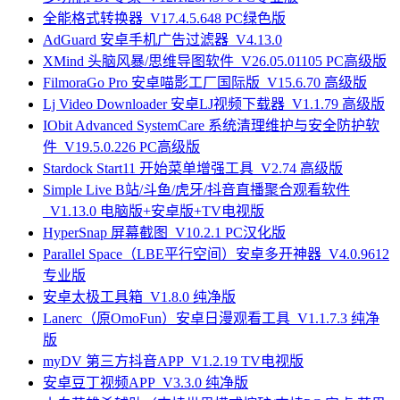
全能格式转换器_V17.4.5.648 PC绿色版
AdGuard 安卓手机广告过滤器_V4.13.0
XMind 头脑风暴/思维导图软件_V26.05.01105 PC高级版
FilmoraGo Pro 安卓喵影工厂国际版_V15.6.70 高级版
Lj Video Downloader 安卓LJ视频下载器_V1.1.79 高级版
IObit Advanced SystemCare 系统清理维护与安全防护软
件_V19.5.0.226 PC高级版
Stardock Start11 开始菜单增强工具_V2.74 高级版
Simple Live B站/斗鱼/虎牙/抖音直播聚合观看软件
_V1.13.0 电脑版+安卓版+TV电视版
HyperSnap 屏幕截图_V10.2.1 PC汉化版
Parallel Space（LBE平行空间）安卓多开神器_V4.0.9612
专业版
安卓太极工具箱_V1.8.0 纯净版
Lanerc（原OmoFun）安卓日漫观看工具_V1.1.7.3 纯净
版
myDV 第三方抖音APP_V1.2.19 TV电视版
安卓豆丁视频APP_V3.3.0 纯净版