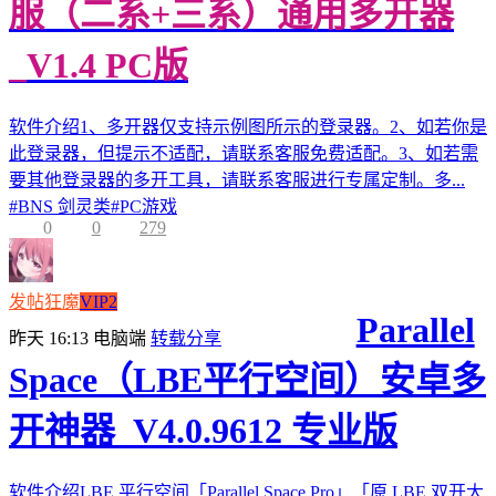
服（二系+三系）通用多开器
_V1.4 PC版
软件介绍1、多开器仅支持示例图所示的登录器。2、如若你是
此登录器，但提示不适配，请联系客服免费适配。3、如若需
要其他登录器的多开工具，请联系客服进行专属定制。多...
#
BNS 剑灵类
#
PC游戏
0
0
279
发帖狂魔
VIP2
Parallel
昨天 16:13
电脑端
转载分享
Space（LBE平行空间）安卓多
开神器_V4.0.9612 专业版
软件介绍LBE 平行空间「Parallel Space Pro」「原 LBE 双开大