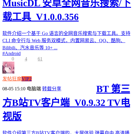
MusicDL 安卓全网音乐搜索/下
载工具_V1.0.0.356
软件介绍一个基于 Go 语言的全网音乐搜索与下载工具。支持
CLI 命令行与 Web 服务双模式，内置网易云、QQ、酷狗、
Bilibili、汽水音乐等 10+ ...
#
Android
0
4
61
发帖狂魔
VIP2
BT 第三
08-05 15:10
电脑端
转载分享
方B站TV客户端_V0.9.32 TV电
视版
软件介绍第三方B站TV客户端的，大屏体验,弹幕自由,高清播