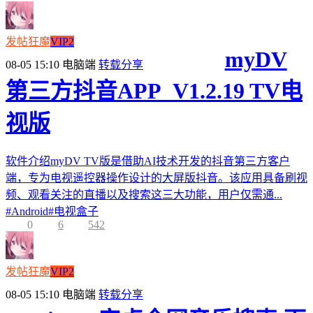
发帖狂魔
VIP2
myDV
08-05 15:10
电脑端
转载分享
第三方抖音APP_V1.2.19 TV电
视版
软件介绍myDV TV版是借助AI技术开发的抖音第三方客户
端，专为电视遥控器操作设计的大屏版抖音。该应用具备刷视
频、观看关注的直播以及搜索这三大功能，用户仅需通...
#
Android
#
电视盒子
0
6
542
发帖狂魔
VIP2
08-05 15:10
电脑端
转载分享