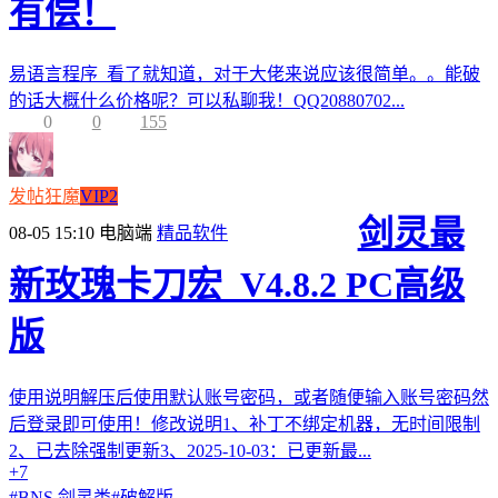
有偿！
易语言程序 看了就知道，对于大佬来说应该很简单。。能破
的话大概什么价格呢？可以私聊我！QQ20880702...
0
0
155
发帖狂魔
VIP2
剑灵最
08-05 15:10
电脑端
精品软件
新玫瑰卡刀宏_V4.8.2 PC高级
版
使用说明解压后使用默认账号密码，或者随便输入账号密码然
后登录即可使用！修改说明1、补丁不绑定机器，无时间限制
2、已去除强制更新3、2025-10-03：已更新最...
+7
#
BNS 剑灵类
#
破解版