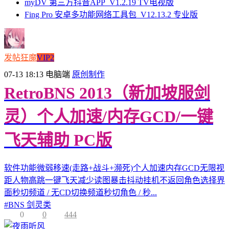
myDV 第三方抖音APP_V1.2.19 TV电视版
Fing Pro 安卓多功能网络工具包_V12.13.2 专业版
发帖狂魔
VIP2
07-13 18:13
电脑端
原创制作
RetroBNS 2013（新加坡服剑
灵）个人加速/内存GCD/一键
飞天辅助 PC版
软件功能微弱移速(走路+战斗+濒死)个人加速内存GCD无限视
距人物高跳一键飞天减少读图暴击抖动挂机不返回角色选择界
面秒切频道 / 无CD切换频道秒切角色 / 秒...
#
BNS 剑灵类
0
0
444