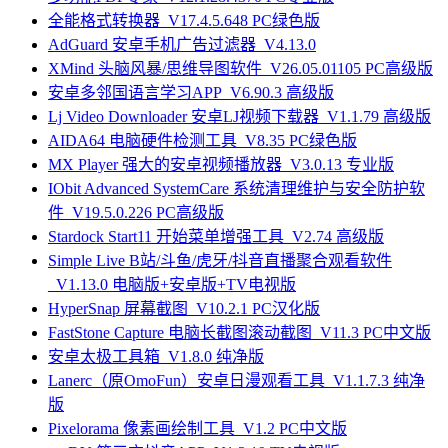
全能格式转换器_V17.4.5.648 PC绿色版
AdGuard 安卓手机广告过滤器_V4.13.0
XMind 头脑风暴/思维导图软件_V26.05.01105 PC高级版
安卓多邻国语言学习APP_V6.90.3 高级版
Lj Video Downloader 安卓LJ视频下载器_V1.1.79 高级版
AIDA64 电脑硬件检测工具_V8.35 PC绿色版
MX Player 强大的安卓视频播放器_V3.0.13 专业版
IObit Advanced SystemCare 系统清理维护与安全防护软
件_V19.5.0.226 PC高级版
Stardock Start11 开始菜单增强工具_V2.74 高级版
Simple Live B站/斗鱼/虎牙/抖音直播聚合观看软件
_V1.13.0 电脑版+安卓版+TV电视版
HyperSnap 屏幕截图_V10.2.1 PC汉化版
FastStone Capture 电脑长截图滚动截图_V11.3 PC中文版
安卓太极工具箱_V1.8.0 纯净版
Lanerc（原OmoFun）安卓日漫观看工具_V1.1.7.3 纯净
版
Pixelorama 像素画绘制工具_V1.2 PC中文版