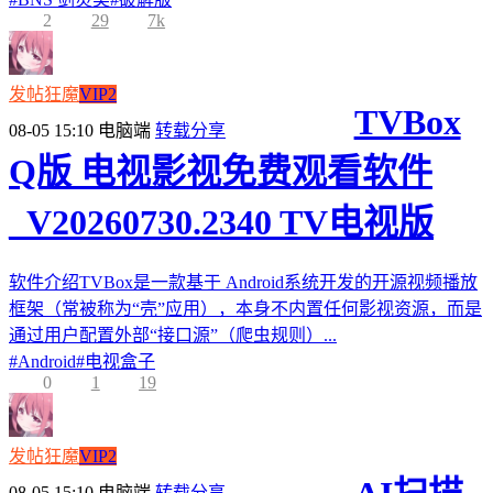
2
29
7k
发帖狂魔
VIP2
TVBox
08-05 15:10
电脑端
转载分享
Q版 电视影视免费观看软件
_V20260730.2340 TV电视版
软件介绍TVBox是一款基于 Android系统开发的开源视频播放
框架（常被称为“壳”应用），本身不内置任何影视资源，而是
通过用户配置外部“接口源”（爬虫规则）...
#
Android
#
电视盒子
0
1
19
发帖狂魔
VIP2
08-05 15:10
电脑端
转载分享