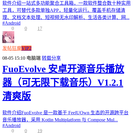
软件介绍一站式多功能聚合工具箱，一款软件整合数十种实用
工具，可替代多款单独APP，轻量化运行。覆盖手机存储清
理、文档文本处理、短视频无水印解析、生活各类计算、网...
#
Android
0
0
17
发帖狂魔
VIP2
08-05 15:10
电脑端
转载分享
FuoEvolve 安卓开源音乐播放
器（可无限下载音乐）V1.2.1
清爽版
软件介绍FuoEvolve 是一款基于 FeelUOwn 生态的开源跨平台
音乐播放器，采用 Kotlin Multiplatform 与 Compose Mul...
#
Android
0
0
19