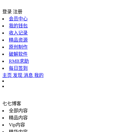
登录
注册
会员中心
我的钱包
收入记录
精品资源
原创制作
破解软件
RMB求助
每日签到
主页
发现
消息
我的
七七博客
全部内容
精品内容
Vip内容
精华内容