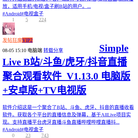
放，适用手机/电视/盒子刷B站的用户。...
#
Android
#
电视盒子
1
5
224
发帖狂魔
VIP2
Simple
08-05 15:10
电脑端
转载分享
Live B站/斗鱼/虎牙/抖音直播
聚合观看软件_V1.13.0 电脑版
+安卓版+TV电视版
软件介绍这是一个聚合了B站、斗鱼、虎牙、抖音的直播收看
软件。获取各个平台的直播信息及弹幕，基于AllLive项目实
现。支持直播平台虎牙直播斗鱼直播哔哩哔哩直播抖...
#
Android
#
电视盒子
0
23
743