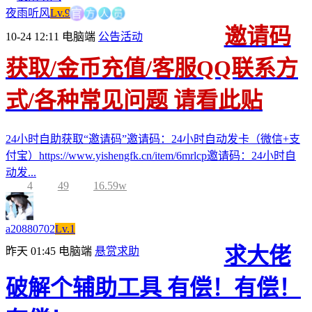
方
人
官
员
夜雨听风
Lv.9
邀请码
10-24 12:11
电脑端
公告活动
获取/金币充值/客服QQ联系方
式/各种常见问题 请看此贴
24小时自助获取“邀请码”邀请码：24小时自动发卡（微信+支
付宝）https://www.yishengfk.cn/item/6mrlcp邀请码：24小时自
动发...
4
49
16.59w
a20880702
Lv.1
求大佬
昨天 01:45
电脑端
悬赏求助
破解个辅助工具 有偿！有偿！