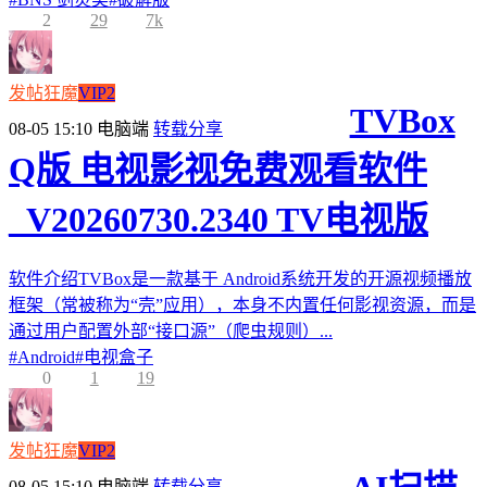
2
29
7k
发帖狂魔
VIP2
TVBox
08-05 15:10
电脑端
转载分享
Q版 电视影视免费观看软件
_V20260730.2340 TV电视版
软件介绍TVBox是一款基于 Android系统开发的开源视频播放
框架（常被称为“壳”应用），本身不内置任何影视资源，而是
通过用户配置外部“接口源”（爬虫规则）...
#
Android
#
电视盒子
0
1
19
发帖狂魔
VIP2
08-05 15:10
电脑端
转载分享