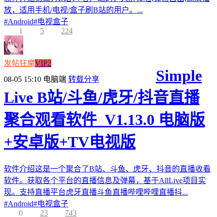
放，适用手机/电视/盒子刷B站的用户。...
#
Android
#
电视盒子
1
5
224
发帖狂魔
VIP2
Simple
08-05 15:10
电脑端
转载分享
Live B站/斗鱼/虎牙/抖音直播
聚合观看软件_V1.13.0 电脑版
+安卓版+TV电视版
软件介绍这是一个聚合了B站、斗鱼、虎牙、抖音的直播收看
软件。获取各个平台的直播信息及弹幕，基于AllLive项目实
现。支持直播平台虎牙直播斗鱼直播哔哩哔哩直播抖...
#
Android
#
电视盒子
0
23
743