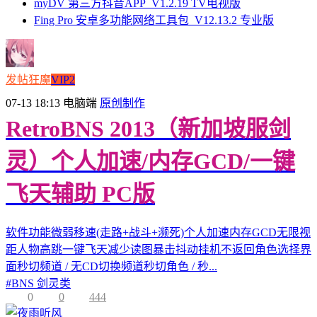
myDV 第三方抖音APP_V1.2.19 TV电视版
Fing Pro 安卓多功能网络工具包_V12.13.2 专业版
发帖狂魔
VIP2
07-13 18:13
电脑端
原创制作
RetroBNS 2013（新加坡服剑
灵）个人加速/内存GCD/一键
飞天辅助 PC版
软件功能微弱移速(走路+战斗+濒死)个人加速内存GCD无限视
距人物高跳一键飞天减少读图暴击抖动挂机不返回角色选择界
面秒切频道 / 无CD切换频道秒切角色 / 秒...
#
BNS 剑灵类
0
0
444