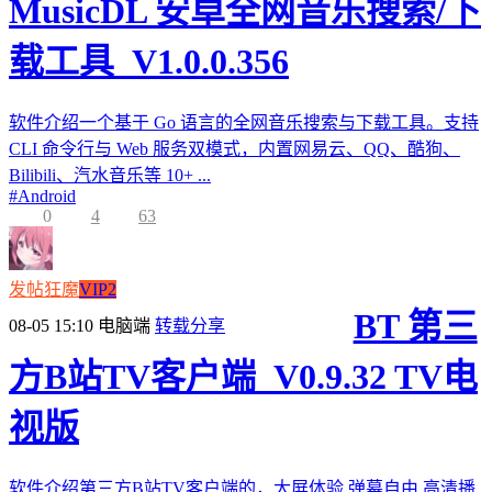
MusicDL 安卓全网音乐搜索/下
载工具_V1.0.0.356
软件介绍一个基于 Go 语言的全网音乐搜索与下载工具。支持
CLI 命令行与 Web 服务双模式，内置网易云、QQ、酷狗、
Bilibili、汽水音乐等 10+ ...
#
Android
0
4
63
发帖狂魔
VIP2
BT 第三
08-05 15:10
电脑端
转载分享
方B站TV客户端_V0.9.32 TV电
视版
软件介绍第三方B站TV客户端的，大屏体验,弹幕自由,高清播