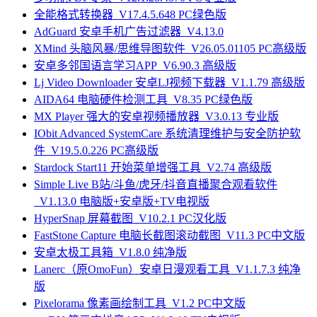
全能格式转换器_V17.4.5.648 PC绿色版
AdGuard 安卓手机广告过滤器_V4.13.0
XMind 头脑风暴/思维导图软件_V26.05.01105 PC高级版
安卓多邻国语言学习APP_V6.90.3 高级版
Lj Video Downloader 安卓LJ视频下载器_V1.1.79 高级版
AIDA64 电脑硬件检测工具_V8.35 PC绿色版
MX Player 强大的安卓视频播放器_V3.0.13 专业版
IObit Advanced SystemCare 系统清理维护与安全防护软
件_V19.5.0.226 PC高级版
Stardock Start11 开始菜单增强工具_V2.74 高级版
Simple Live B站/斗鱼/虎牙/抖音直播聚合观看软件
_V1.13.0 电脑版+安卓版+TV电视版
HyperSnap 屏幕截图_V10.2.1 PC汉化版
FastStone Capture 电脑长截图滚动截图_V11.3 PC中文版
安卓太极工具箱_V1.8.0 纯净版
Lanerc（原OmoFun）安卓日漫观看工具_V1.1.7.3 纯净
版
Pixelorama 像素画绘制工具_V1.2 PC中文版