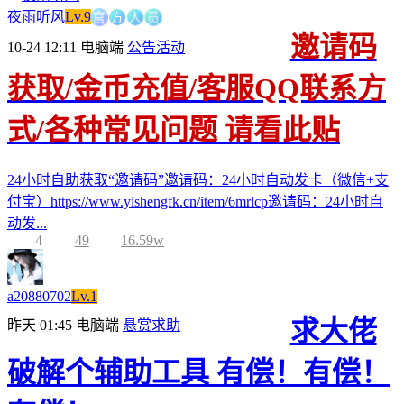
官
方
人
员
夜雨听风
Lv.9
邀请码
10-24 12:11
电脑端
公告活动
获取/金币充值/客服QQ联系方
式/各种常见问题 请看此贴
24小时自助获取“邀请码”邀请码：24小时自动发卡（微信+支
付宝）https://www.yishengfk.cn/item/6mrlcp邀请码：24小时自
动发...
4
49
16.59w
a20880702
Lv.1
求大佬
昨天 01:45
电脑端
悬赏求助
破解个辅助工具 有偿！有偿！