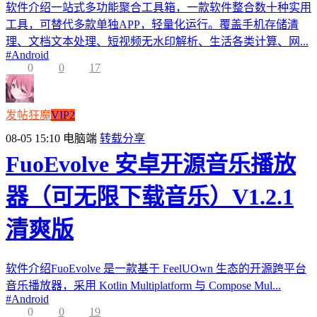
软件介绍一站式多功能聚合工具箱，一款软件整合数十种实用
工具，可替代多款单独APP，轻量化运行。覆盖手机存储清
理、文档文本处理、短视频无水印解析、生活各类计算、网...
#
Android
0
0
17
发帖狂魔
VIP2
08-05 15:10
电脑端
转载分享
FuoEvolve 安卓开源音乐播放
器（可无限下载音乐）V1.2.1
清爽版
软件介绍FuoEvolve 是一款基于 FeelUOwn 生态的开源跨平台
音乐播放器，采用 Kotlin Multiplatform 与 Compose Mul...
#
Android
0
0
19