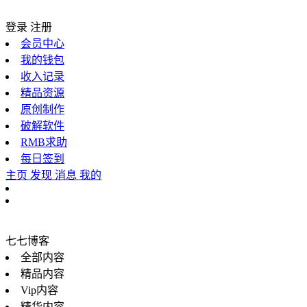
登录
注册
会员中心
我的钱包
收入记录
精品资源
原创制作
破解软件
RMB求助
每日签到
主页
发现
消息
我的
七七博客
全部内容
精品内容
Vip内容
精华内容