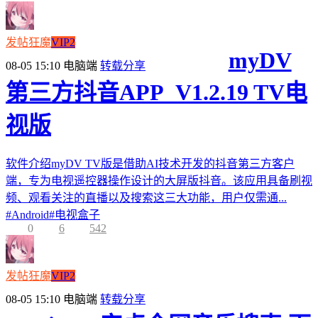
发帖狂魔
VIP2
myDV
08-05 15:10
电脑端
转载分享
第三方抖音APP_V1.2.19 TV电
视版
软件介绍myDV TV版是借助AI技术开发的抖音第三方客户
端，专为电视遥控器操作设计的大屏版抖音。该应用具备刷视
频、观看关注的直播以及搜索这三大功能，用户仅需通...
#
Android
#
电视盒子
0
6
542
发帖狂魔
VIP2
08-05 15:10
电脑端
转载分享