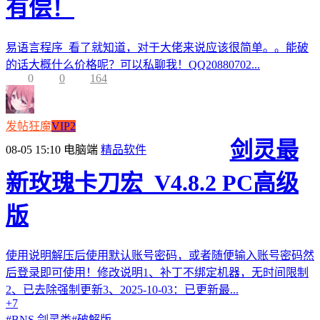
有偿！
易语言程序 看了就知道，对于大佬来说应该很简单。。能破
的话大概什么价格呢？可以私聊我！QQ20880702...
0
0
164
发帖狂魔
VIP2
剑灵最
08-05 15:10
电脑端
精品软件
新玫瑰卡刀宏_V4.8.2 PC高级
版
使用说明解压后使用默认账号密码，或者随便输入账号密码然
后登录即可使用！修改说明1、补丁不绑定机器，无时间限制
2、已去除强制更新3、2025-10-03：已更新最...
+7
#
BNS 剑灵类
#
破解版