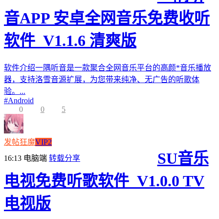
音APP 安卓全网音乐免费收听
软件_V1.1.6 清爽版
软件介绍一隅听音是一款聚合全网音乐平台的高颜*音乐播放
器，支持洛雪音源扩展，为您带来纯净、无广告的听歌体
验。...
#
Android
0
0
5
发帖狂魔
VIP2
SU音乐
16:13
电脑端
转载分享
电视免费听歌软件_V1.0.0 TV
电视版