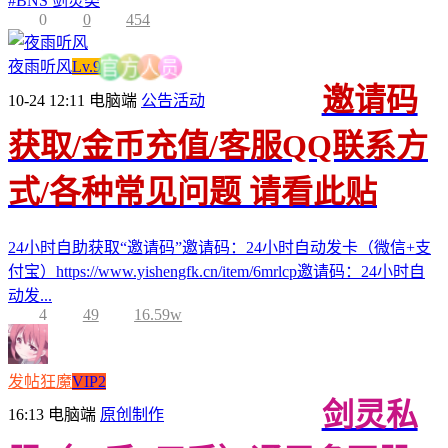
#
BNS 剑灵类
0
0
454
员
人
夜雨听风
Lv.9
方
官
邀请码
10-24 12:11
电脑端
公告活动
获取/金币充值/客服QQ联系方
式/各种常见问题 请看此贴
24小时自助获取“邀请码”邀请码：24小时自动发卡（微信+支
付宝）https://www.yishengfk.cn/item/6mrlcp邀请码：24小时自
动发...
4
49
16.59w
发帖狂魔
VIP2
剑灵私
16:13
电脑端
原创制作