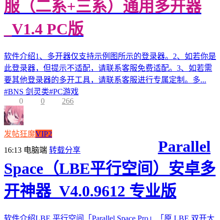
服（二系+三系）通用多开器
_V1.4 PC版
软件介绍1、多开器仅支持示例图所示的登录器。2、如若你是
此登录器，但提示不适配，请联系客服免费适配。3、如若需
要其他登录器的多开工具，请联系客服进行专属定制。多...
#
BNS 剑灵类
#
PC游戏
0
0
266
发帖狂魔
VIP2
Parallel
16:13
电脑端
转载分享
Space（LBE平行空间）安卓多
开神器_V4.0.9612 专业版
软件介绍LBE 平行空间「Parallel Space Pro」「原 LBE 双开大