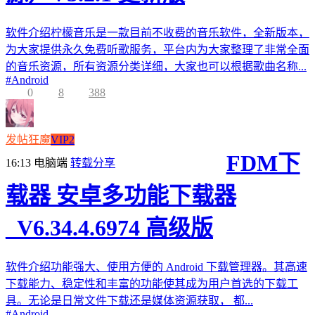
软件介绍柠檬音乐是一款目前不收费的音乐软件，全新版本，
为大家提供永久免费听歌服务，平台内为大家整理了非常全面
的音乐资源，所有资源分类详细，大家也可以根据歌曲名称...
#
Android
0
8
388
发帖狂魔
VIP2
FDM下
16:13
电脑端
转载分享
载器 安卓多功能下载器
_V6.34.4.6974 高级版
软件介绍功能强大、使用方便的 Android 下载管理器。其高速
下载能力、稳定性和丰富的功能使其成为用户首选的下载工
具。无论是日常文件下载还是媒体资源获取， 都...
#
Android