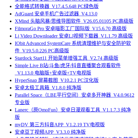
全能格式转换器_V17.4.5.648 PC绿色版
AdGuard 安卓手机广告过滤器_V4.13.0
XMind 头脑风暴/思维导图软件_V26.05.01105 PC高级版
FilmoraGo Pro 安卓喵影工厂国际版_V15.6.70 高级版
Lj Video Downloader 安卓LJ视频下载器_V1.1.79 高级版
IObit Advanced SystemCare 系统清理维护与安全防护软
件_V19.5.0.226 PC高级版
Stardock Start11 开始菜单增强工具_V2.74 高级版
Simple Live B站/斗鱼/虎牙/抖音直播聚合观看软件
_V1.13.0 电脑版+安卓版+TV电视版
HyperSnap 屏幕截图_V10.2.1 PC汉化版
安卓太极工具箱_V1.8.0 纯净版
Parallel Space（LBE平行空间）安卓多开神器_V4.0.9612
专业版
Lanerc（原OmoFun）安卓日漫观看工具_V1.1.7.3 纯净
版
myDV 第三方抖音APP_V1.2.19 TV电视版
安卓豆丁视频APP_V3.3.0 纯净版