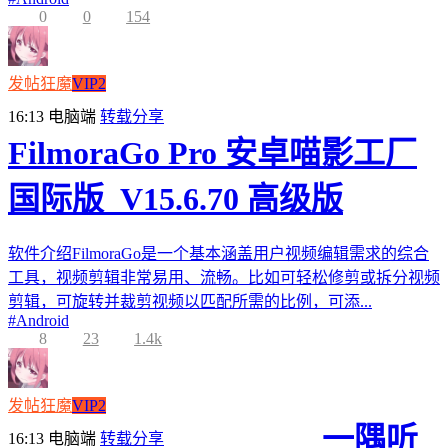
0
0
154
发帖狂魔
VIP2
16:13
电脑端
转载分享
FilmoraGo Pro 安卓喵影工厂
国际版_V15.6.70 高级版
软件介绍FilmoraGo是一个基本涵盖用户视频编辑需求的综合
工具，视频剪辑非常易用、流畅。比如可轻松修剪或拆分视频
剪辑，可旋转并裁剪视频以匹配所需的比例，可添...
#
Android
8
23
1.4k
发帖狂魔
VIP2
一隅听
16:13
电脑端
转载分享