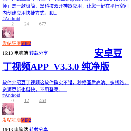
师」是一款极简、黑科技双开神器应用，让您一键在平行空间
内创建应用快捷方式，和...
#
Android
2
24
677
发帖狂魔
VIP2
安卓豆
16:13
电脑端
转载分享
丁视频APP_V3.3.0 纯净版
软件介绍豆丁视频这软件确实不错，秒播画质高清、多线路，
资源更新也挺快，不用登录。...
#
Android
0
12
463
发帖狂魔
VIP2
16:13
电脑端
转载分享