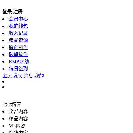
登录
注册
会员中心
我的钱包
收入记录
精品资源
原创制作
破解软件
RMB求助
每日签到
主页
发现
消息
我的
七七博客
全部内容
精品内容
Vip内容
精华内容