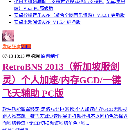
小白英雄杀辅助（支持世界模式挖矿/支持PC,安卓,苹果
端）V5.3 PC高级版
安卓柠檬音乐APP（聚合全网音乐资源）V3.2.1 更新版
安卓米禾阅读APP_V1.5.4 纯净版
发帖狂魔
VIP2
07-13 18:13
电脑端
原创制作
RetroBNS 2013（新加坡服剑
灵）个人加速/内存GCD/一键
飞天辅助 PC版
软件功能微弱移速(走路+战斗+濒死)个人加速内存GCD无限视
距人物高跳一键飞天减少读图暴击抖动挂机不返回角色选择界
面秒切频道 / 无CD切换频道秒切角色 / 秒...