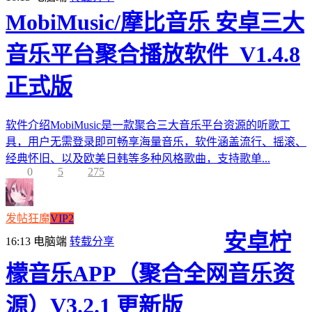
MobiMusic/摩比音乐 安卓三大
音乐平台聚合播放软件_V1.4.8
正式版
软件介绍MobiMusic是一款聚合三大音乐平台资源的听歌工
具，用户无需登录即可畅享海量音乐，软件涵盖流行、摇滚、
经典怀旧、以及欧美日韩等多种风格歌曲，支持歌单...
0
5
275
发帖狂魔
VIP2
安卓柠
16:13
电脑端
转载分享
檬音乐APP（聚合全网音乐资
源）V3.2.1 更新版