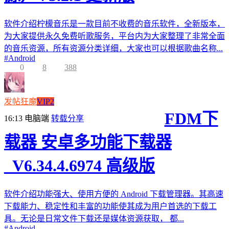
软件介绍柠檬音乐是一款目前不收费的音乐软件，全新版本，
为大家提供永久免费听歌服务，平台内为大家整理了非常全面
的音乐资源，所有资源分类详细，大家也可以根据歌曲名称...
#
Android
0
8
388
发帖狂魔
VIP2
FDM下
16:13
电脑端
转载分享
载器 安卓多功能下载器
_V6.34.4.6974 高级版
软件介绍功能强大、使用方便的 Android 下载管理器。其高速
下载能力、稳定性和丰富的功能使其成为用户首选的下载工
具。无论是日常文件下载还是媒体资源获取， 都...
#
Android