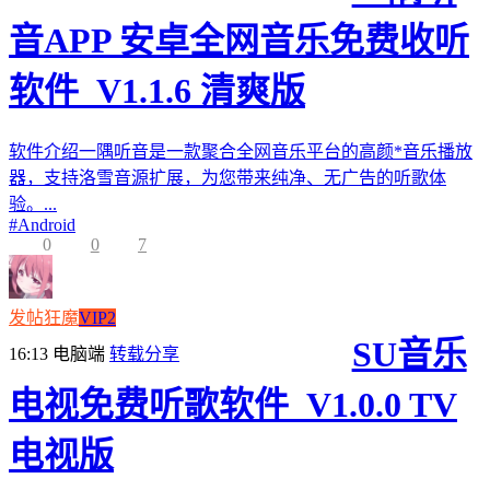
音APP 安卓全网音乐免费收听
软件_V1.1.6 清爽版
软件介绍一隅听音是一款聚合全网音乐平台的高颜*音乐播放
器，支持洛雪音源扩展，为您带来纯净、无广告的听歌体
验。...
#
Android
0
0
7
发帖狂魔
VIP2
SU音乐
16:13
电脑端
转载分享
电视免费听歌软件_V1.0.0 TV
电视版