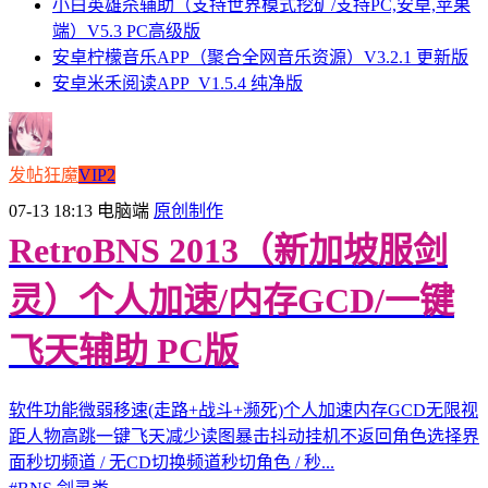
小白英雄杀辅助（支持世界模式挖矿/支持PC,安卓,苹果
端）V5.3 PC高级版
安卓柠檬音乐APP（聚合全网音乐资源）V3.2.1 更新版
安卓米禾阅读APP_V1.5.4 纯净版
发帖狂魔
VIP2
07-13 18:13
电脑端
原创制作
RetroBNS 2013（新加坡服剑
灵）个人加速/内存GCD/一键
飞天辅助 PC版
软件功能微弱移速(走路+战斗+濒死)个人加速内存GCD无限视
距人物高跳一键飞天减少读图暴击抖动挂机不返回角色选择界
面秒切频道 / 无CD切换频道秒切角色 / 秒...