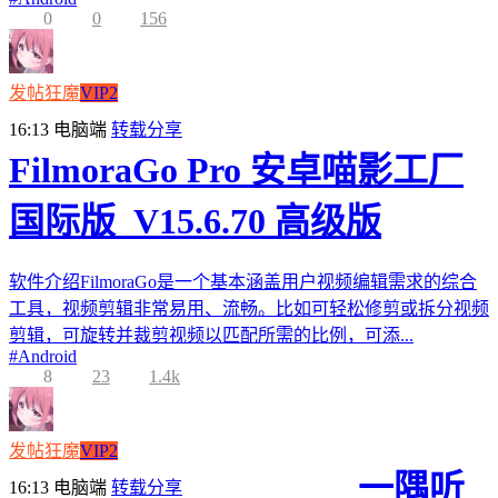
0
0
156
发帖狂魔
VIP2
16:13
电脑端
转载分享
FilmoraGo Pro 安卓喵影工厂
国际版_V15.6.70 高级版
软件介绍FilmoraGo是一个基本涵盖用户视频编辑需求的综合
工具，视频剪辑非常易用、流畅。比如可轻松修剪或拆分视频
剪辑，可旋转并裁剪视频以匹配所需的比例，可添...
#
Android
8
23
1.4k
发帖狂魔
VIP2
一隅听
16:13
电脑端
转载分享