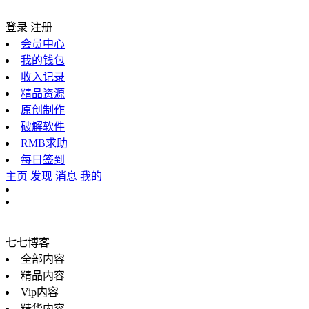
登录
注册
会员中心
我的钱包
收入记录
精品资源
原创制作
破解软件
RMB求助
每日签到
主页
发现
消息
我的
七七博客
全部内容
精品内容
Vip内容
精华内容