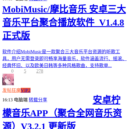
MobiMusic/摩比音乐 安卓三大
音乐平台聚合播放软件_V1.4.8
正式版
软件介绍MobiMusic是一款聚合三大音乐平台资源的听歌工
具，用户无需登录即可畅享海量音乐，软件涵盖流行、摇滚、
经典怀旧、以及欧美日韩等多种风格歌曲，支持歌单...
0
5
278
发帖狂魔
VIP2
安卓柠
16:13
电脑端
转载分享
檬音乐APP（聚合全网音乐资
源）V3.2.1 更新版