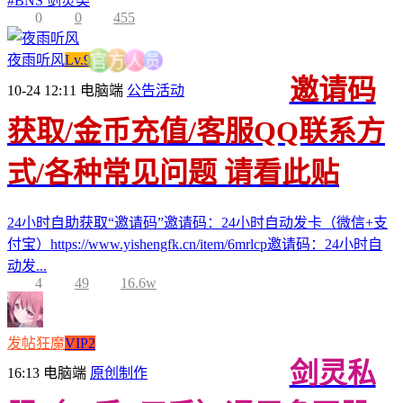
#
BNS 剑灵类
0
0
455
员
夜雨听风
Lv.9
人
方
官
邀请码
10-24 12:11
电脑端
公告活动
获取/金币充值/客服QQ联系方
式/各种常见问题 请看此贴
24小时自助获取“邀请码”邀请码：24小时自动发卡（微信+支
付宝）https://www.yishengfk.cn/item/6mrlcp邀请码：24小时自
动发...
4
49
16.6w
发帖狂魔
VIP2
剑灵私
16:13
电脑端
原创制作