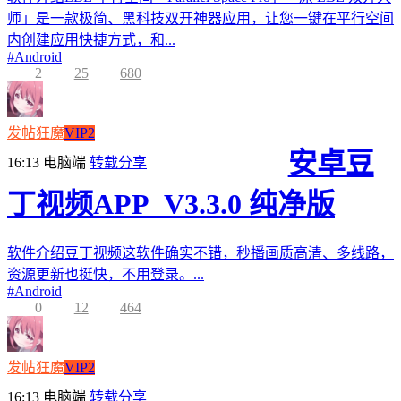
师」是一款极简、黑科技双开神器应用，让您一键在平行空间
内创建应用快捷方式，和...
#
Android
2
25
680
发帖狂魔
VIP2
安卓豆
16:13
电脑端
转载分享
丁视频APP_V3.3.0 纯净版
软件介绍豆丁视频这软件确实不错，秒播画质高清、多线路，
资源更新也挺快，不用登录。...
#
Android
0
12
464
发帖狂魔
VIP2
16:13
电脑端
转载分享