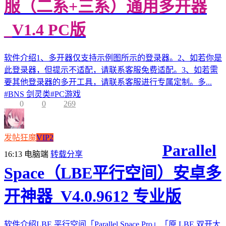
服（二系+三系）通用多开器
_V1.4 PC版
软件介绍1、多开器仅支持示例图所示的登录器。2、如若你是
此登录器，但提示不适配，请联系客服免费适配。3、如若需
要其他登录器的多开工具，请联系客服进行专属定制。多...
#
BNS 剑灵类
#
PC游戏
0
0
269
发帖狂魔
VIP2
Parallel
16:13
电脑端
转载分享
Space（LBE平行空间）安卓多
开神器_V4.0.9612 专业版
软件介绍LBE 平行空间「Parallel Space Pro」「原 LBE 双开大