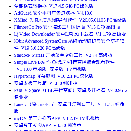
全能格式转换器_V17.4.5.648 PC绿色版
AdGuard 安卓手机广告过滤器_V4.13.0
XMind 头脑风暴/思维导图软件_V26.05.01105 PC高级版
FilmoraGo Pro 安卓喵影工厂国际版_V15.6.70 高级版
Lj Video Downloader 安卓LJ视频下载器_V1.1.79 高级版
IObit Advanced SystemCare 系统清理维护与安全防护软
件_V19.5.0.226 PC高级版
Stardock Start11 开始菜单增强工具_V2.74 高级版
Simple Live B站/斗鱼/虎牙/抖音直播聚合观看软件
_V1.13.0 电脑版+安卓版+TV电视版
HyperSnap 屏幕截图_V10.2.1 PC汉化版
安卓太极工具箱_V1.8.0 纯净版
Parallel Space（LBE平行空间）安卓多开神器_V4.0.9612
专业版
Lanerc（原OmoFun）安卓日漫观看工具_V1.1.7.3 纯净
版
myDV 第三方抖音APP_V1.2.19 TV电视版
安卓豆丁视频APP_V3.3.0 纯净版