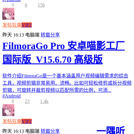
0
0
156
发帖狂魔
VIP2
昨天 16:13
电脑端
转载分享
FilmoraGo Pro 安卓喵影工厂
国际版_V15.6.70 高级版
软件介绍FilmoraGo是一个基本涵盖用户视频编辑需求的综合
工具，视频剪辑非常易用、流畅。比如可轻松修剪或拆分视频
剪辑，可旋转并裁剪视频以匹配所需的比例，可添...
#
Android
8
23
1.4k
发帖狂魔
VIP2
一隅听
昨天 16:13
电脑端
转载分享