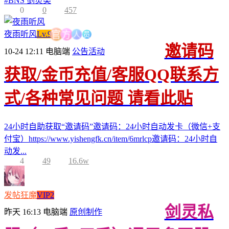
#
BNS 剑灵类
0
0
457
员
人
夜雨听风
Lv.9
方
官
邀请码
10-24 12:11
电脑端
公告活动
获取/金币充值/客服QQ联系方
式/各种常见问题 请看此贴
24小时自助获取“邀请码”邀请码：24小时自动发卡（微信+支
付宝）https://www.yishengfk.cn/item/6mrlcp邀请码：24小时自
动发...
4
49
16.6w
发帖狂魔
VIP2
剑灵私
昨天 16:13
电脑端
原创制作