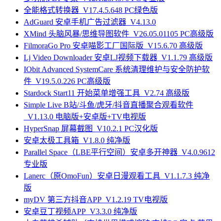
全能格式转换器_V17.4.5.648 PC绿色版
AdGuard 安卓手机广告过滤器_V4.13.0
XMind 头脑风暴/思维导图软件_V26.05.01105 PC高级版
FilmoraGo Pro 安卓喵影工厂国际版_V15.6.70 高级版
Lj Video Downloader 安卓LJ视频下载器_V1.1.79 高级版
IObit Advanced SystemCare 系统清理维护与安全防护软
件_V19.5.0.226 PC高级版
Stardock Start11 开始菜单增强工具_V2.74 高级版
Simple Live B站/斗鱼/虎牙/抖音直播聚合观看软件
_V1.13.0 电脑版+安卓版+TV电视版
HyperSnap 屏幕截图_V10.2.1 PC汉化版
安卓太极工具箱_V1.8.0 纯净版
Parallel Space（LBE平行空间）安卓多开神器_V4.0.9612
专业版
Lanerc（原OmoFun）安卓日漫观看工具_V1.1.7.3 纯净
版
myDV 第三方抖音APP_V1.2.19 TV电视版
安卓豆丁视频APP_V3.3.0 纯净版