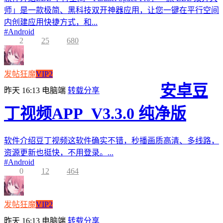
师」是一款极简、黑科技双开神器应用，让您一键在平行空间
内创建应用快捷方式，和...
#
Android
2
25
680
发帖狂魔
VIP2
安卓豆
昨天 16:13
电脑端
转载分享
丁视频APP_V3.3.0 纯净版
软件介绍豆丁视频这软件确实不错，秒播画质高清、多线路，
资源更新也挺快，不用登录。...
#
Android
0
12
464
发帖狂魔
VIP2
昨天 16:13
电脑端
转载分享