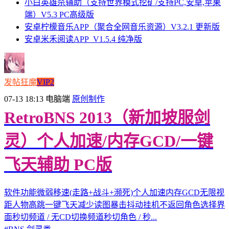
小白英雄杀辅助（支持世界模式挖矿/支持PC,安卓,苹果
端）V5.3 PC高级版
安卓柠檬音乐APP（聚合全网音乐资源）V3.2.1 更新版
安卓米禾阅读APP_V1.5.4 纯净版
发帖狂魔
VIP2
07-13 18:13
电脑端
原创制作
RetroBNS 2013（新加坡服剑
灵）个人加速/内存GCD/一键
飞天辅助 PC版
软件功能微弱移速(走路+战斗+濒死)个人加速内存GCD无限视
距人物高跳一键飞天减少读图暴击抖动挂机不返回角色选择界
面秒切频道 / 无CD切换频道秒切角色 / 秒...