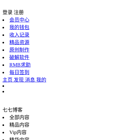
登录
注册
会员中心
我的钱包
收入记录
精品资源
原创制作
破解软件
RMB求助
每日签到
主页
发现
消息
我的
七七博客
全部内容
精品内容
Vip内容
精华内容