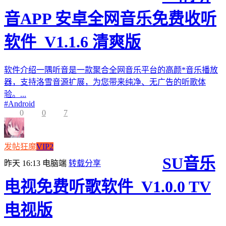
音APP 安卓全网音乐免费收听
软件_V1.1.6 清爽版
软件介绍一隅听音是一款聚合全网音乐平台的高颜*音乐播放
器，支持洛雪音源扩展，为您带来纯净、无广告的听歌体
验。...
#
Android
0
0
7
发帖狂魔
VIP2
SU音乐
昨天 16:13
电脑端
转载分享
电视免费听歌软件_V1.0.0 TV
电视版