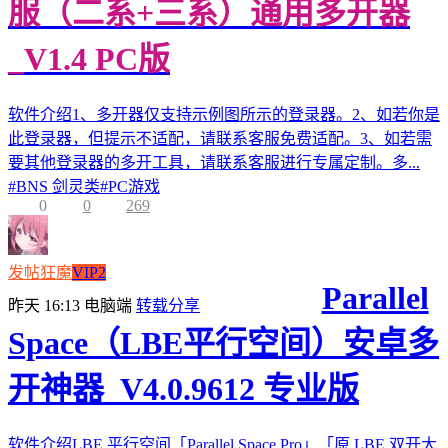
服（二系+三系）通用多开器
_V1.4 PC版
软件介绍1、多开器仅支持示例图所示的登录器。2、如若你是
此登录器，但提示不适配，请联系客服免费适配。3、如若需
要其他登录器的多开工具，请联系客服进行专属定制。多...
#
BNS 剑灵类
#
PC游戏
0
0
269
发帖狂魔
VIP2
Parallel
昨天 16:13
电脑端
转载分享
Space（LBE平行空间）安卓多
开神器_V4.0.9612 专业版
软件介绍LBE 平行空间「Parallel Space Pro」「原 LBE 双开大