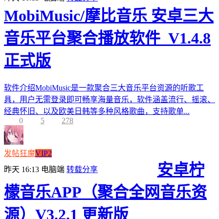
MobiMusic/摩比音乐 安卓三大
音乐平台聚合播放软件_V1.4.8
正式版
软件介绍MobiMusic是一款聚合三大音乐平台资源的听歌工
具，用户无需登录即可畅享海量音乐，软件涵盖流行、摇滚、
经典怀旧、以及欧美日韩等多种风格歌曲，支持歌单...
0
5
278
发帖狂魔
VIP2
安卓柠
昨天 16:13
电脑端
转载分享
檬音乐APP（聚合全网音乐资
源）V3.2.1 更新版