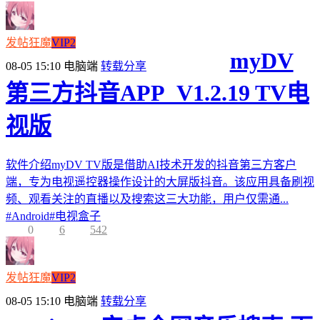
发帖狂魔
VIP2
myDV
08-05 15:10
电脑端
转载分享
第三方抖音APP_V1.2.19 TV电
视版
软件介绍myDV TV版是借助AI技术开发的抖音第三方客户
端，专为电视遥控器操作设计的大屏版抖音。该应用具备刷视
频、观看关注的直播以及搜索这三大功能，用户仅需通...
#
Android
#
电视盒子
0
6
542
发帖狂魔
VIP2
08-05 15:10
电脑端
转载分享