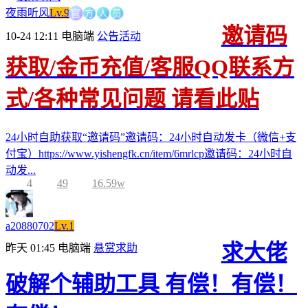
方
官
人
员
夜雨听风
Lv.9
邀请码
10-24 12:11
电脑端
公告活动
获取/金币充值/客服QQ联系方
式/各种常见问题 请看此贴
24小时自助获取“邀请码”邀请码：24小时自动发卡（微信+支
付宝）https://www.yishengfk.cn/item/6mrlcp邀请码：24小时自
动发...
4
49
16.59w
a20880702
Lv.1
求大佬
昨天 01:45
电脑端
悬赏求助
破解个辅助工具 有偿！有偿！