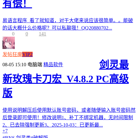
有偿！
易语言程序 看了就知道，对于大佬来说应该很简单。。能破
的话大概什么价格呢？可以私聊我！QQ20880702...
0
0
141
发帖狂魔
VIP2
剑灵最
08-05 15:10
电脑端
精品软件
新玫瑰卡刀宏_V4.8.2 PC高级
版
使用说明解压后使用默认账号密码，或者随便输入账号密码然
后登录即可使用！修改说明1、补丁不绑定机器，无时间限制
2、已去除强制更新3、2025-10-03：已更新最...
+7
#
BNS 剑灵类
#
破解版