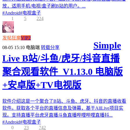
放，适用手机/电视/盒子刷B站的用户。...
#
Android
#
电视盒子
1
5
224
发帖狂魔
VIP2
Simple
08-05 15:10
电脑端
转载分享
Live B站/斗鱼/虎牙/抖音直播
聚合观看软件_V1.13.0 电脑版
+安卓版+TV电视版
软件介绍这是一个聚合了B站、斗鱼、虎牙、抖音的直播收看
软件。获取各个平台的直播信息及弹幕，基于AllLive项目实
现。支持直播平台虎牙直播斗鱼直播哔哩哔哩直播抖...
#
Android
#
电视盒子
0
23
742