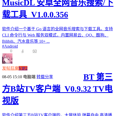
MusicDL 安卓全网音乐搜索/下
载工具_V1.0.0.356
软件介绍一个基于 Go 语言的全网音乐搜索与下载工具。支持
CLI 命令行与 Web 服务双模式，内置网易云、QQ、酷狗、
Bilibili、汽水音乐等 10+ ...
#
Android
0
4
60
发帖狂魔
VIP2
BT 第三
08-05 15:10
电脑端
转载分享
方B站TV客户端_V0.9.32 TV电
视版
软件介绍第三方B站TV客户端的，大屏体验,弹幕自由,高清播