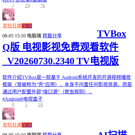
2
29
7k
发帖狂魔
VIP2
TVBox
08-05 15:10
电脑端
转载分享
Q版 电视影视免费观看软件
_V20260730.2340 TV电视版
软件介绍TVBox是一款基于 Android系统开发的开源视频播放
框架（常被称为“壳”应用），本身不内置任何影视资源，而是
通过用户配置外部“接口源”（爬虫规则）...
#
Android
#
电视盒子
0
1
18
发帖狂魔
VIP2
08-05 15:10
电脑端
转载分享