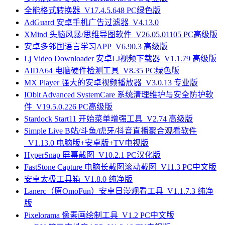
全能格式转换器_V17.4.5.648 PC绿色版
AdGuard 安卓手机广告过滤器_V4.13.0
XMind 头脑风暴/思维导图软件_V26.05.01105 PC高级版
安卓多邻国语言学习APP_V6.90.3 高级版
Lj Video Downloader 安卓LJ视频下载器_V1.1.79 高级版
AIDA64 电脑硬件检测工具_V8.35 PC绿色版
MX Player 强大的安卓视频播放器_V3.0.13 专业版
IObit Advanced SystemCare 系统清理维护与安全防护软
件_V19.5.0.226 PC高级版
Stardock Start11 开始菜单增强工具_V2.74 高级版
Simple Live B站/斗鱼/虎牙/抖音直播聚合观看软件
_V1.13.0 电脑版+安卓版+TV电视版
HyperSnap 屏幕截图_V10.2.1 PC汉化版
FastStone Capture 电脑长截图滚动截图_V11.3 PC中文版
安卓太极工具箱_V1.8.0 纯净版
Lanerc（原OmoFun）安卓日漫观看工具_V1.1.7.3 纯净
版
Pixelorama 像素画绘制工具_V1.2 PC中文版