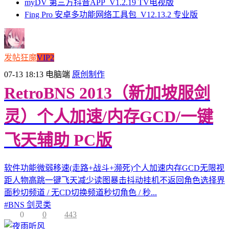
myDV 第三方抖音APP_V1.2.19 TV电视版
Fing Pro 安卓多功能网络工具包_V12.13.2 专业版
发帖狂魔
VIP2
07-13 18:13
电脑端
原创制作
RetroBNS 2013（新加坡服剑
灵）个人加速/内存GCD/一键
飞天辅助 PC版
软件功能微弱移速(走路+战斗+濒死)个人加速内存GCD无限视
距人物高跳一键飞天减少读图暴击抖动挂机不返回角色选择界
面秒切频道 / 无CD切换频道秒切角色 / 秒...
#
BNS 剑灵类
0
0
443