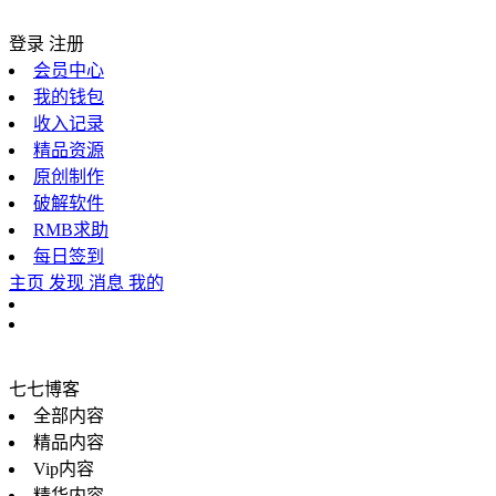
登录
注册
会员中心
我的钱包
收入记录
精品资源
原创制作
破解软件
RMB求助
每日签到
主页
发现
消息
我的
七七博客
全部内容
精品内容
Vip内容
精华内容