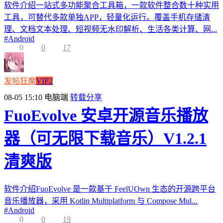
软件介绍一站式多功能聚合工具箱，一款软件整合数十种实用
工具，可替代多款单独APP，轻量化运行。覆盖手机存储清
理、文档文本处理、短视频无水印解析、生活各类计算、网...
#
Android
0
0
17
发帖狂魔
VIP2
08-05 15:10
电脑端
转载分享
FuoEvolve 安卓开源音乐播放
器（可无限下载音乐）V1.2.1
清爽版
软件介绍FuoEvolve 是一款基于 FeelUOwn 生态的开源跨平台
音乐播放器，采用 Kotlin Multiplatform 与 Compose Mul...
#
Android
0
0
19