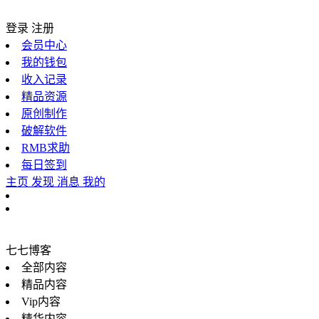
登录
注册
会员中心
我的钱包
收入记录
精品资源
原创制作
破解软件
RMB求助
每日签到
主页
发现
消息
我的
七七博客
全部内容
精品内容
Vip内容
精华内容