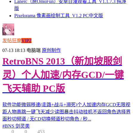
Lanerc（原OmoFun）安卓日漫观看工具_V1.1.7.3 纯净
版
Pixelorama 像素画绘制工具_V1.2 PC中文版
发帖狂魔
VIP2
07-13 18:13
电脑端
原创制作
RetroBNS 2013（新加坡服剑
灵）个人加速/内存GCD/一键
飞天辅助 PC版
软件功能微弱移速(走路+战斗+濒死)个人加速内存GCD无限视
距人物高跳一键飞天减少读图暴击抖动挂机不返回角色选择界
面秒切频道 / 无CD切换频道秒切角色 / 秒...
#
BNS 剑灵类
0
0
453