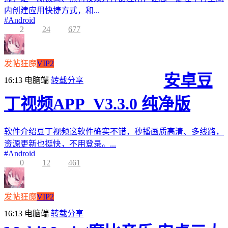
内创建应用快捷方式，和...
#
Android
2
24
677
发帖狂魔
VIP2
安卓豆
16:13
电脑端
转载分享
丁视频APP_V3.3.0 纯净版
软件介绍豆丁视频这软件确实不错，秒播画质高清、多线路，
资源更新也挺快，不用登录。...
#
Android
0
12
461
发帖狂魔
VIP2
16:13
电脑端
转载分享