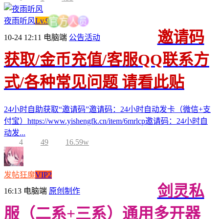
员
夜雨听风
Lv.9
人
方
官
邀请码
10-24 12:11
电脑端
公告活动
获取/金币充值/客服QQ联系方
式/各种常见问题 请看此贴
24小时自助获取“邀请码”邀请码：24小时自动发卡（微信+支
付宝）https://www.yishengfk.cn/item/6mrlcp邀请码：24小时自
动发...
4
49
16.59w
发帖狂魔
VIP2
剑灵私
16:13
电脑端
原创制作
服（二系+三系）通用多开器