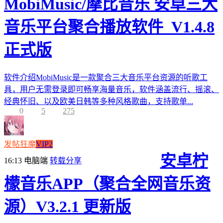
MobiMusic/摩比音乐 安卓三大
音乐平台聚合播放软件_V1.4.8
正式版
软件介绍MobiMusic是一款聚合三大音乐平台资源的听歌工
具，用户无需登录即可畅享海量音乐，软件涵盖流行、摇滚、
经典怀旧、以及欧美日韩等多种风格歌曲，支持歌单...
0
5
275
发帖狂魔
VIP2
安卓柠
16:13
电脑端
转载分享
檬音乐APP（聚合全网音乐资
源）V3.2.1 更新版