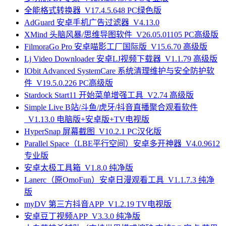
全能格式转换器_V17.4.5.648 PC绿色版
AdGuard 安卓手机广告过滤器_V4.13.0
XMind 头脑风暴/思维导图软件_V26.05.01105 PC高级版
FilmoraGo Pro 安卓喵影工厂国际版_V15.6.70 高级版
Lj Video Downloader 安卓LJ视频下载器_V1.1.79 高级版
IObit Advanced SystemCare 系统清理维护与安全防护软
件_V19.5.0.226 PC高级版
Stardock Start11 开始菜单增强工具_V2.74 高级版
Simple Live B站/斗鱼/虎牙/抖音直播聚合观看软件
_V1.13.0 电脑版+安卓版+TV电视版
HyperSnap 屏幕截图_V10.2.1 PC汉化版
Parallel Space（LBE平行空间）安卓多开神器_V4.0.9612
专业版
安卓太极工具箱_V1.8.0 纯净版
Lanerc（原OmoFun）安卓日漫观看工具_V1.1.7.3 纯净
版
myDV 第三方抖音APP_V1.2.19 TV电视版
安卓豆丁视频APP_V3.3.0 纯净版