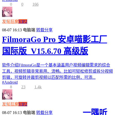
0
0
166
发帖狂魔
VIP2
08-07 16:13
电脑端
转载分享
FilmoraGo Pro 安卓喵影工厂
国际版_V15.6.70 高级版
软件介绍FilmoraGo是一个基本涵盖用户视频编辑需求的综合
工具，视频剪辑非常易用、流畅。比如可轻松修剪或拆分视频
剪辑，可旋转并裁剪视频以匹配所需的比例，可添...
#
Android
8
23
1.4k
发帖狂魔
VIP2
一隅听
08-07 16:13
电脑端
转载分享