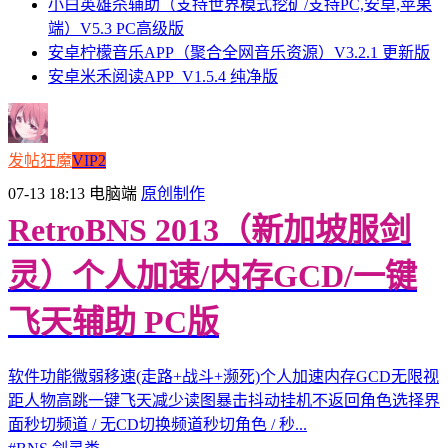
小白英雄杀辅助（支持世界模式挖矿/支持PC,安卓,苹果
端）V5.3 PC高级版
安卓柠檬音乐APP（聚合全网音乐资源）V3.2.1 更新版
安卓米禾阅读APP_V1.5.4 纯净版
发帖狂魔
VIP2
07-13 18:13
电脑端
原创制作
RetroBNS 2013（新加坡服剑
灵）个人加速/内存GCD/一键
飞天辅助 PC版
软件功能微弱移速(走路+战斗+濒死)个人加速内存GCD无限视
距人物高跳一键飞天减少读图暴击抖动挂机不返回角色选择界
面秒切频道 / 无CD切换频道秒切角色 / 秒...