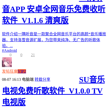
音APP 安卓全网音乐免费收听
软件_V1.1.6 清爽版
软件介绍一隅听音是一款聚合全网音乐平台的高颜*音乐播放
器，支持洛雪音源扩展，为您带来纯净、无广告的听歌体
验。...
#
Android
0
0
21
发帖狂魔
VIP2
SU音乐
08-07 16:13
电脑端
转载分享
电视免费听歌软件_V1.0.0 TV
电视版