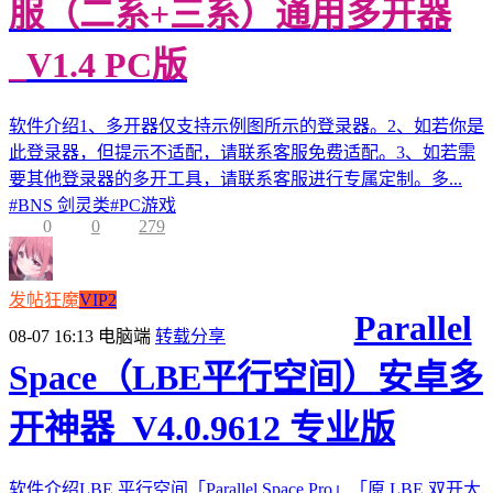
服（二系+三系）通用多开器
_V1.4 PC版
软件介绍1、多开器仅支持示例图所示的登录器。2、如若你是
此登录器，但提示不适配，请联系客服免费适配。3、如若需
要其他登录器的多开工具，请联系客服进行专属定制。多...
#
BNS 剑灵类
#
PC游戏
0
0
279
发帖狂魔
VIP2
Parallel
08-07 16:13
电脑端
转载分享
Space（LBE平行空间）安卓多
开神器_V4.0.9612 专业版
软件介绍LBE 平行空间「Parallel Space Pro」「原 LBE 双开大