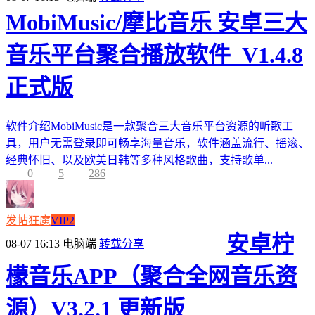
MobiMusic/摩比音乐 安卓三大
音乐平台聚合播放软件_V1.4.8
正式版
软件介绍MobiMusic是一款聚合三大音乐平台资源的听歌工
具，用户无需登录即可畅享海量音乐，软件涵盖流行、摇滚、
经典怀旧、以及欧美日韩等多种风格歌曲，支持歌单...
0
5
286
发帖狂魔
VIP2
安卓柠
08-07 16:13
电脑端
转载分享
檬音乐APP（聚合全网音乐资
源）V3.2.1 更新版