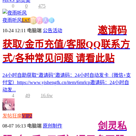
#
BNS 剑灵类
0
0
475
员
人
夜雨听风
Lv.9
方
官
邀请码
10-24 12:11
电脑端
公告活动
获取/金币充值/客服QQ联系方
式/各种常见问题 请看此贴
24小时自助获取“邀请码”邀请码：24小时自动发卡（微信+支
付宝）https://www.yishengfk.cn/item/6mrlcp邀请码：24小时自
动发...
4
49
16.6w
发帖狂魔
VIP2
剑灵私
08-07 16:13
电脑端
原创制作