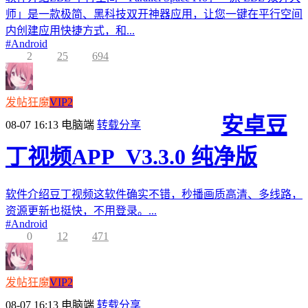
师」是一款极简、黑科技双开神器应用，让您一键在平行空间
内创建应用快捷方式，和...
#
Android
2
25
694
发帖狂魔
VIP2
安卓豆
08-07 16:13
电脑端
转载分享
丁视频APP_V3.3.0 纯净版
软件介绍豆丁视频这软件确实不错，秒播画质高清、多线路，
资源更新也挺快，不用登录。...
#
Android
0
12
471
发帖狂魔
VIP2
08-07 16:13
电脑端
转载分享