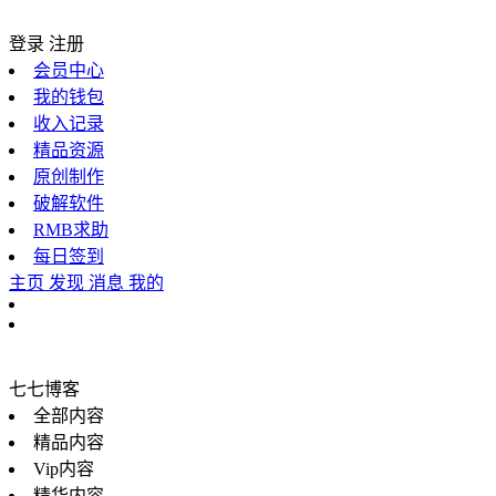
登录
注册
会员中心
我的钱包
收入记录
精品资源
原创制作
破解软件
RMB求助
每日签到
主页
发现
消息
我的
七七博客
全部内容
精品内容
Vip内容
精华内容