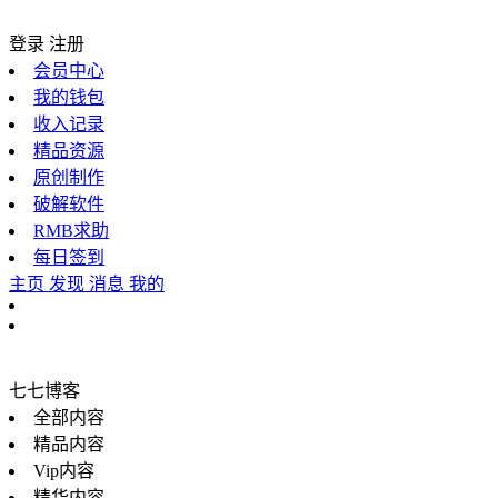
登录
注册
会员中心
我的钱包
收入记录
精品资源
原创制作
破解软件
RMB求助
每日签到
主页
发现
消息
我的
七七博客
全部内容
精品内容
Vip内容
精华内容