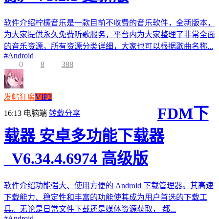
软件介绍柠檬音乐是一款目前不收费的音乐软件，全新版本，
为大家提供永久免费听歌服务，平台内为大家整理了非常全面
的音乐资源，所有资源分类详细，大家也可以根据歌曲名称...
#
Android
0
8
388
发帖狂魔
VIP2
FDM下
16:13
电脑端
转载分享
载器 安卓多功能下载器
_V6.34.4.6974 高级版
软件介绍功能强大、使用方便的 Android 下载管理器。其高速
下载能力、稳定性和丰富的功能使其成为用户首选的下载工
具。无论是日常文件下载还是媒体资源获取， 都...
#
Android