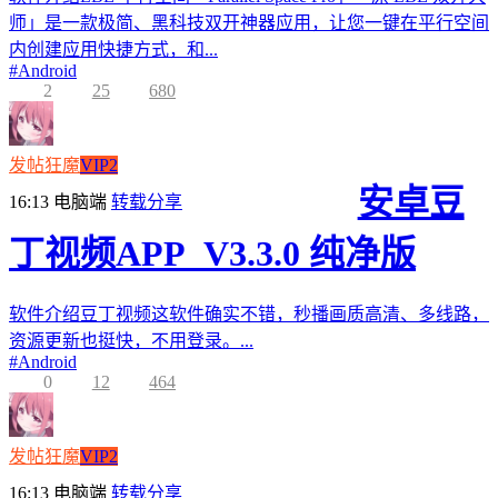
师」是一款极简、黑科技双开神器应用，让您一键在平行空间
内创建应用快捷方式，和...
#
Android
2
25
680
发帖狂魔
VIP2
安卓豆
16:13
电脑端
转载分享
丁视频APP_V3.3.0 纯净版
软件介绍豆丁视频这软件确实不错，秒播画质高清、多线路，
资源更新也挺快，不用登录。...
#
Android
0
12
464
发帖狂魔
VIP2
16:13
电脑端
转载分享