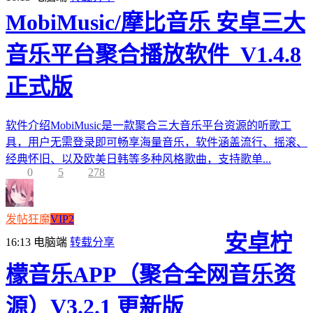
MobiMusic/摩比音乐 安卓三大
音乐平台聚合播放软件_V1.4.8
正式版
软件介绍MobiMusic是一款聚合三大音乐平台资源的听歌工
具，用户无需登录即可畅享海量音乐，软件涵盖流行、摇滚、
经典怀旧、以及欧美日韩等多种风格歌曲，支持歌单...
0
5
278
发帖狂魔
VIP2
安卓柠
16:13
电脑端
转载分享
檬音乐APP（聚合全网音乐资
源）V3.2.1 更新版