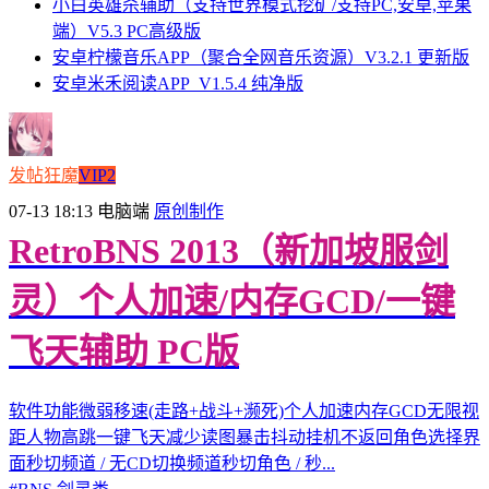
小白英雄杀辅助（支持世界模式挖矿/支持PC,安卓,苹果
端）V5.3 PC高级版
安卓柠檬音乐APP（聚合全网音乐资源）V3.2.1 更新版
安卓米禾阅读APP_V1.5.4 纯净版
发帖狂魔
VIP2
07-13 18:13
电脑端
原创制作
RetroBNS 2013（新加坡服剑
灵）个人加速/内存GCD/一键
飞天辅助 PC版
软件功能微弱移速(走路+战斗+濒死)个人加速内存GCD无限视
距人物高跳一键飞天减少读图暴击抖动挂机不返回角色选择界
面秒切频道 / 无CD切换频道秒切角色 / 秒...