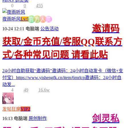
#
BNS 剑灵类
0
0
455
员
夜雨听风
Lv.9
人
方
官
邀请码
10-24 12:11
电脑端
公告活动
获取/金币充值/客服QQ联系方
式/各种常见问题 请看此贴
24小时自助获取“邀请码”邀请码：24小时自动发卡（微信+支
付宝）https://www.yishengfk.cn/item/6mrlcp邀请码：24小时自
动发...
4
49
16.6w
发帖狂魔
VIP2
剑灵私
16:13
电脑端
原创制作