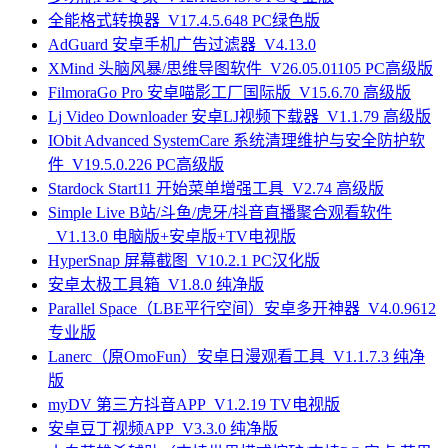
全能格式转换器_V17.4.5.648 PC绿色版
AdGuard 安卓手机广告过滤器_V4.13.0
XMind 头脑风暴/思维导图软件_V26.05.01105 PC高级版
FilmoraGo Pro 安卓喵影工厂国际版_V15.6.70 高级版
Lj Video Downloader 安卓LJ视频下载器_V1.1.79 高级版
IObit Advanced SystemCare 系统清理维护与安全防护软
件_V19.5.0.226 PC高级版
Stardock Start11 开始菜单增强工具_V2.74 高级版
Simple Live B站/斗鱼/虎牙/抖音直播聚合观看软件
_V1.13.0 电脑版+安卓版+TV电视版
HyperSnap 屏幕截图_V10.2.1 PC汉化版
安卓太极工具箱_V1.8.0 纯净版
Parallel Space（LBE平行空间）安卓多开神器_V4.0.9612
专业版
Lanerc（原OmoFun）安卓日漫观看工具_V1.1.7.3 纯净
版
myDV 第三方抖音APP_V1.2.19 TV电视版
安卓豆丁视频APP_V3.3.0 纯净版