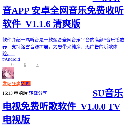
音APP 安卓全网音乐免费收听
软件_V1.1.6 清爽版
软件介绍一隅听音是一款聚合全网音乐平台的高颜*音乐播放
器，支持洛雪音源扩展，为您带来纯净、无广告的听歌体
验。...
#
Android
0
0
7
发帖狂魔
VIP2
SU音乐
16:13
电脑端
转载分享
电视免费听歌软件_V1.0.0 TV
电视版