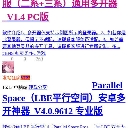
服（二系+三系）通用多开器
_V1.4 PC版
软件介绍1、多开器仅支持示例图所示的登录器。2、如若你是
此登录器，但提示不适配，请联系客服免费适配。3、如若需
要其他登录器的多开工具，请联系客服进行专属定制。多...
#
BNS 剑灵类
#
PC游戏
0
0
269
发帖狂魔
VIP2
Parallel
16:13
电脑端
转载分享
Space（LBE平行空间）安卓多
开神器_V4.0.9612 专业版
软件介绍LBE 平行空间「Parallel Space Pro」「原 LBE 双开大