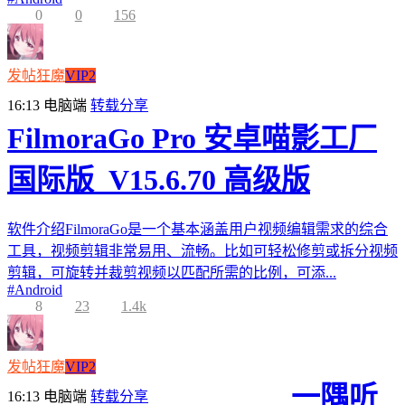
0
0
156
发帖狂魔
VIP2
16:13
电脑端
转载分享
FilmoraGo Pro 安卓喵影工厂
国际版_V15.6.70 高级版
软件介绍FilmoraGo是一个基本涵盖用户视频编辑需求的综合
工具，视频剪辑非常易用、流畅。比如可轻松修剪或拆分视频
剪辑，可旋转并裁剪视频以匹配所需的比例，可添...
#
Android
8
23
1.4k
发帖狂魔
VIP2
一隅听
16:13
电脑端
转载分享