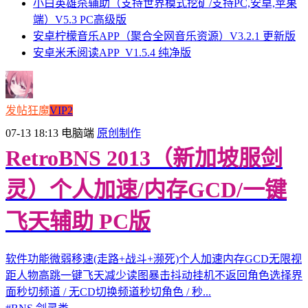
小白英雄杀辅助（支持世界模式挖矿/支持PC,安卓,苹果
端）V5.3 PC高级版
安卓柠檬音乐APP（聚合全网音乐资源）V3.2.1 更新版
安卓米禾阅读APP_V1.5.4 纯净版
发帖狂魔
VIP2
07-13 18:13
电脑端
原创制作
RetroBNS 2013（新加坡服剑
灵）个人加速/内存GCD/一键
飞天辅助 PC版
软件功能微弱移速(走路+战斗+濒死)个人加速内存GCD无限视
距人物高跳一键飞天减少读图暴击抖动挂机不返回角色选择界
面秒切频道 / 无CD切换频道秒切角色 / 秒...