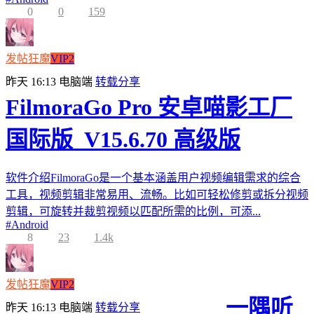
0
0
159
发帖狂魔
VIP2
昨天 16:13
电脑端
转载分享
FilmoraGo Pro 安卓喵影工厂
国际版_V15.6.70 高级版
软件介绍FilmoraGo是一个基本涵盖用户视频编辑需求的综合
工具，视频剪辑非常易用、流畅。比如可轻松修剪或拆分视频
剪辑，可旋转并裁剪视频以匹配所需的比例，可添...
#
Android
8
23
1.4k
发帖狂魔
VIP2
一隅听
昨天 16:13
电脑端
转载分享