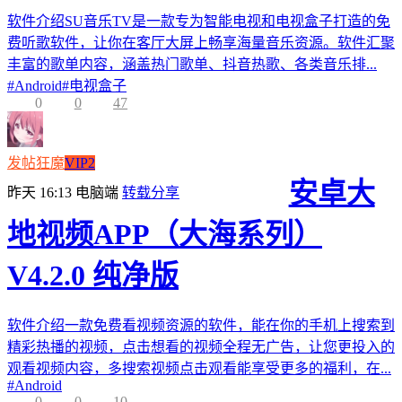
软件介绍SU音乐TV是一款专为智能电视和电视盒子打造的免
费听歌软件，让你在客厅大屏上畅享海量音乐资源。软件汇聚
丰富的歌单内容，涵盖热门歌单、抖音热歌、各类音乐排...
#
Android
#
电视盒子
0
0
47
发帖狂魔
VIP2
安卓大
昨天 16:13
电脑端
转载分享
地视频APP（大海系列）
V4.2.0 纯净版
软件介绍一款免费看视频资源的软件，能在你的手机上搜索到
精彩热播的视频，点击想看的视频全程无广告，让您更投入的
观看视频内容，多搜索视频点击观看能享受更多的福利，在...
#
Android
0
0
10