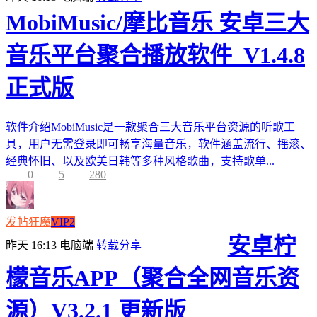
MobiMusic/摩比音乐 安卓三大
音乐平台聚合播放软件_V1.4.8
正式版
软件介绍MobiMusic是一款聚合三大音乐平台资源的听歌工
具，用户无需登录即可畅享海量音乐，软件涵盖流行、摇滚、
经典怀旧、以及欧美日韩等多种风格歌曲，支持歌单...
0
5
280
发帖狂魔
VIP2
安卓柠
昨天 16:13
电脑端
转载分享
檬音乐APP（聚合全网音乐资
源）V3.2.1 更新版