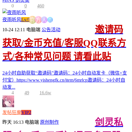
#
BNS 剑灵类
0
0
460
员
人
夜雨听风
Lv.9
方
官
邀请码
10-24 12:11
电脑端
公告活动
获取/金币充值/客服QQ联系方
式/各种常见问题 请看此贴
24小时自助获取“邀请码”邀请码：24小时自动发卡（微信+支
付宝）https://www.yishengfk.cn/item/6mrlcp邀请码：24小时自
动发...
4
49
16.6w
发帖狂魔
VIP2
剑灵私
昨天 16:13
电脑端
原创制作