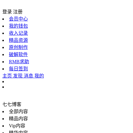
登录
注册
会员中心
我的钱包
收入记录
精品资源
原创制作
破解软件
RMB求助
每日签到
主页
发现
消息
我的
七七博客
全部内容
精品内容
Vip内容
精华内容