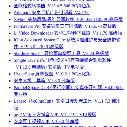
全能格式转换器_V17.4.5.648 PC绿色版
AdGuard 安卓手机广告过滤器_V4.13.0
XMind 头脑风暴/思维导图软件_V26.05.01105 PC高级版
FilmoraGo Pro 安卓喵影工厂国际版_V15.6.70 高级版
Lj Video Downloader 安卓LJ视频下载器_V1.1.79 高级版
IObit Advanced SystemCare 系统清理维护与安全防护软
件_V19.5.0.226 PC高级版
Stardock Start11 开始菜单增强工具_V2.74 高级版
Simple Live B站/斗鱼/虎牙/抖音直播聚合观看软件
_V1.13.0 电脑版+安卓版+TV电视版
HyperSnap 屏幕截图_V10.2.1 PC汉化版
安卓太极工具箱_V1.8.0 纯净版
Parallel Space（LBE平行空间）安卓多开神器_V4.0.9612
专业版
Lanerc（原OmoFun）安卓日漫观看工具_V1.1.7.3 纯净
版
myDV 第三方抖音APP_V1.2.19 TV电视版
安卓豆丁视频APP_V3.3.0 纯净版