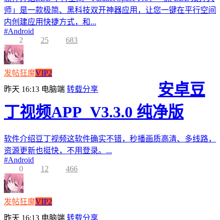
师」是一款极简、黑科技双开神器应用，让您一键在平行空间
内创建应用快捷方式，和...
#
Android
2
25
683
发帖狂魔
VIP2
安卓豆
昨天 16:13
电脑端
转载分享
丁视频APP_V3.3.0 纯净版
软件介绍豆丁视频这软件确实不错，秒播画质高清、多线路，
资源更新也挺快，不用登录。...
#
Android
0
12
466
发帖狂魔
VIP2
昨天 16:13
电脑端
转载分享