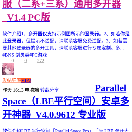
服（二系+三系）通用多开器
_V1.4 PC版
软件介绍1、多开器仅支持示例图所示的登录器。2、如若你是
此登录器，但提示不适配，请联系客服免费适配。3、如若需
要其他登录器的多开工具，请联系客服进行专属定制。多...
#
BNS 剑灵类
#
PC游戏
0
0
272
发帖狂魔
VIP2
Parallel
昨天 16:13
电脑端
转载分享
Space（LBE平行空间）安卓多
开神器_V4.0.9612 专业版
软件介绍LBE 平行空间「Parallel Space Pro」「原 LBE 双开大