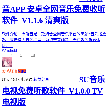
音APP 安卓全网音乐免费收听
软件_V1.1.6 清爽版
软件介绍一隅听音是一款聚合全网音乐平台的高颜*音乐播放
器，支持洛雪音源扩展，为您带来纯净、无广告的听歌体
验。...
#
Android
0
0
10
发帖狂魔
VIP2
SU音乐
昨天 16:13
电脑端
转载分享
电视免费听歌软件_V1.0.0 TV
电视版