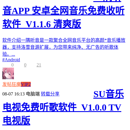
音APP 安卓全网音乐免费收听
软件_V1.1.6 清爽版
软件介绍一隅听音是一款聚合全网音乐平台的高颜*音乐播放
器，支持洛雪音源扩展，为您带来纯净、无广告的听歌体
验。...
#
Android
0
0
21
发帖狂魔
VIP2
SU音乐
08-07 16:13
电脑端
转载分享
电视免费听歌软件_V1.0.0 TV
电视版