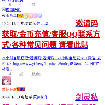
#
BNS 剑灵类
0
0
475
员
人
夜雨听风
Lv.9
方
官
邀请码
10-24 12:11
电脑端
公告活动
获取/金币充值/客服QQ联系方
式/各种常见问题 请看此贴
24小时自助获取“邀请码”邀请码：24小时自动发卡（微信+支
付宝）https://www.yishengfk.cn/item/6mrlcp邀请码：24小时自
动发...
4
49
16.6w
发帖狂魔
VIP2
剑灵私
08-07 16:13
电脑端
原创制作