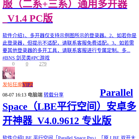
服（二系+三系）通用多开器
_V1.4 PC版
软件介绍1、多开器仅支持示例图所示的登录器。2、如若你是
此登录器，但提示不适配，请联系客服免费适配。3、如若需
要其他登录器的多开工具，请联系客服进行专属定制。多...
#
BNS 剑灵类
#
PC游戏
0
0
279
发帖狂魔
VIP2
Parallel
08-07 16:13
电脑端
转载分享
Space（LBE平行空间）安卓多
开神器_V4.0.9612 专业版
软件介绍LBE 平行空间「Parallel Space Pro」「原 LBE 双开大