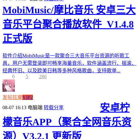
MobiMusic/摩比音乐 安卓三大
音乐平台聚合播放软件_V1.4.8
正式版
软件介绍MobiMusic是一款聚合三大音乐平台资源的听歌工
具，用户无需登录即可畅享海量音乐，软件涵盖流行、摇滚、
经典怀旧、以及欧美日韩等多种风格歌曲，支持歌单...
0
5
286
发帖狂魔
VIP2
安卓柠
08-07 16:13
电脑端
转载分享
檬音乐APP（聚合全网音乐资
源）V3.2.1 更新版