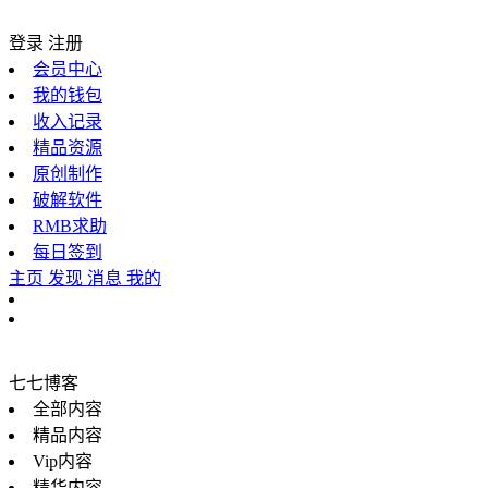
登录
注册
会员中心
我的钱包
收入记录
精品资源
原创制作
破解软件
RMB求助
每日签到
主页
发现
消息
我的
七七博客
全部内容
精品内容
Vip内容
精华内容