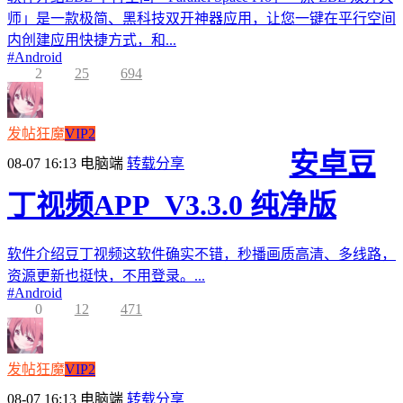
师」是一款极简、黑科技双开神器应用，让您一键在平行空间
内创建应用快捷方式，和...
#
Android
2
25
694
发帖狂魔
VIP2
安卓豆
08-07 16:13
电脑端
转载分享
丁视频APP_V3.3.0 纯净版
软件介绍豆丁视频这软件确实不错，秒播画质高清、多线路，
资源更新也挺快，不用登录。...
#
Android
0
12
471
发帖狂魔
VIP2
08-07 16:13
电脑端
转载分享