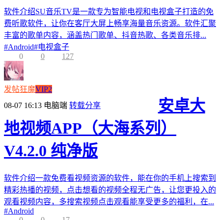
软件介绍SU音乐TV是一款专为智能电视和电视盒子打造的免
费听歌软件，让你在客厅大屏上畅享海量音乐资源。软件汇聚
丰富的歌单内容，涵盖热门歌单、抖音热歌、各类音乐排...
#
Android
#
电视盒子
0
0
127
发帖狂魔
VIP2
安卓大
08-07 16:13
电脑端
转载分享
地视频APP（大海系列）
V4.2.0 纯净版
软件介绍一款免费看视频资源的软件，能在你的手机上搜索到
精彩热播的视频，点击想看的视频全程无广告，让您更投入的
观看视频内容，多搜索视频点击观看能享受更多的福利，在...
#
Android
0
0
17