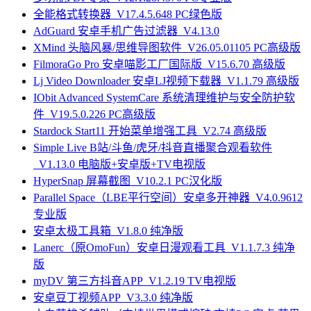
全能格式转换器_V17.4.5.648 PC绿色版
AdGuard 安卓手机广告过滤器_V4.13.0
XMind 头脑风暴/思维导图软件_V26.05.01105 PC高级版
FilmoraGo Pro 安卓喵影工厂国际版_V15.6.70 高级版
Lj Video Downloader 安卓LJ视频下载器_V1.1.79 高级版
IObit Advanced SystemCare 系统清理维护与安全防护软
件_V19.5.0.226 PC高级版
Stardock Start11 开始菜单增强工具_V2.74 高级版
Simple Live B站/斗鱼/虎牙/抖音直播聚合观看软件
_V1.13.0 电脑版+安卓版+TV电视版
HyperSnap 屏幕截图_V10.2.1 PC汉化版
Parallel Space（LBE平行空间）安卓多开神器_V4.0.9612
专业版
安卓太极工具箱_V1.8.0 纯净版
Lanerc（原OmoFun）安卓日漫观看工具_V1.1.7.3 纯净
版
myDV 第三方抖音APP_V1.2.19 TV电视版
安卓豆丁视频APP_V3.3.0 纯净版