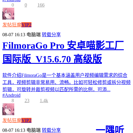
0
0
166
发帖狂魔
VIP2
08-07 16:13
电脑端
转载分享
FilmoraGo Pro 安卓喵影工厂
国际版_V15.6.70 高级版
软件介绍FilmoraGo是一个基本涵盖用户视频编辑需求的综合
工具，视频剪辑非常易用、流畅。比如可轻松修剪或拆分视频
剪辑，可旋转并裁剪视频以匹配所需的比例，可添...
#
Android
8
23
1.4k
发帖狂魔
VIP2
一隅听
08-07 16:13
电脑端
转载分享