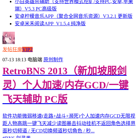
小白英雄杀辅助（支持世界模式挖矿/支持PC,安卓,苹果
端）V5.3 PC高级版
安卓柠檬音乐APP（聚合全网音乐资源）V3.2.1 更新版
安卓米禾阅读APP_V1.5.4 纯净版
发帖狂魔
VIP2
07-13 18:13
电脑端
原创制作
RetroBNS 2013（新加坡服剑
灵）个人加速/内存GCD/一键
飞天辅助 PC版
软件功能微弱移速(走路+战斗+濒死)个人加速内存GCD无限视
距人物高跳一键飞天减少读图暴击抖动挂机不返回角色选择界
面秒切频道 / 无CD切换频道秒切角色 / 秒...