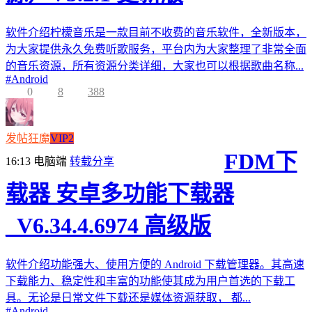
软件介绍柠檬音乐是一款目前不收费的音乐软件，全新版本，
为大家提供永久免费听歌服务，平台内为大家整理了非常全面
的音乐资源，所有资源分类详细，大家也可以根据歌曲名称...
#
Android
0
8
388
发帖狂魔
VIP2
FDM下
16:13
电脑端
转载分享
载器 安卓多功能下载器
_V6.34.4.6974 高级版
软件介绍功能强大、使用方便的 Android 下载管理器。其高速
下载能力、稳定性和丰富的功能使其成为用户首选的下载工
具。无论是日常文件下载还是媒体资源获取， 都...
#
Android