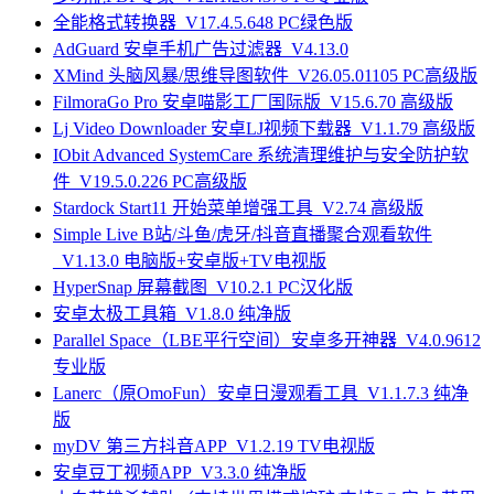
全能格式转换器_V17.4.5.648 PC绿色版
AdGuard 安卓手机广告过滤器_V4.13.0
XMind 头脑风暴/思维导图软件_V26.05.01105 PC高级版
FilmoraGo Pro 安卓喵影工厂国际版_V15.6.70 高级版
Lj Video Downloader 安卓LJ视频下载器_V1.1.79 高级版
IObit Advanced SystemCare 系统清理维护与安全防护软
件_V19.5.0.226 PC高级版
Stardock Start11 开始菜单增强工具_V2.74 高级版
Simple Live B站/斗鱼/虎牙/抖音直播聚合观看软件
_V1.13.0 电脑版+安卓版+TV电视版
HyperSnap 屏幕截图_V10.2.1 PC汉化版
安卓太极工具箱_V1.8.0 纯净版
Parallel Space（LBE平行空间）安卓多开神器_V4.0.9612
专业版
Lanerc（原OmoFun）安卓日漫观看工具_V1.1.7.3 纯净
版
myDV 第三方抖音APP_V1.2.19 TV电视版
安卓豆丁视频APP_V3.3.0 纯净版