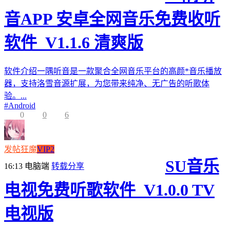
音APP 安卓全网音乐免费收听
软件_V1.1.6 清爽版
软件介绍一隅听音是一款聚合全网音乐平台的高颜*音乐播放
器，支持洛雪音源扩展，为您带来纯净、无广告的听歌体
验。...
#
Android
0
0
6
发帖狂魔
VIP2
SU音乐
16:13
电脑端
转载分享
电视免费听歌软件_V1.0.0 TV
电视版