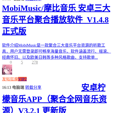
MobiMusic/摩比音乐 安卓三大
音乐平台聚合播放软件_V1.4.8
正式版
软件介绍MobiMusic是一款聚合三大音乐平台资源的听歌工
具，用户无需登录即可畅享海量音乐，软件涵盖流行、摇滚、
经典怀旧、以及欧美日韩等多种风格歌曲，支持歌单...
0
5
278
发帖狂魔
VIP2
安卓柠
16:13
电脑端
转载分享
檬音乐APP（聚合全网音乐资
源）V3.2.1 更新版