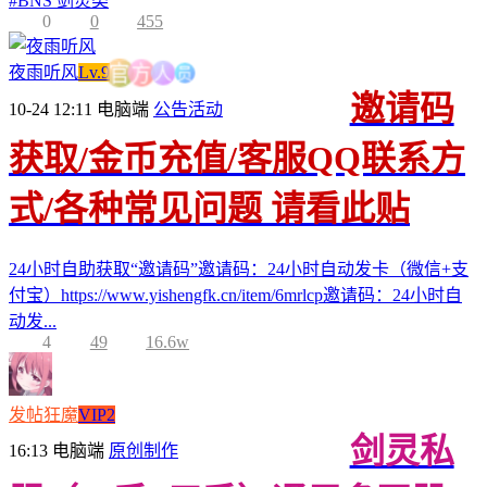
#
BNS 剑灵类
0
0
455
员
人
夜雨听风
Lv.9
方
官
邀请码
10-24 12:11
电脑端
公告活动
获取/金币充值/客服QQ联系方
式/各种常见问题 请看此贴
24小时自助获取“邀请码”邀请码：24小时自动发卡（微信+支
付宝）https://www.yishengfk.cn/item/6mrlcp邀请码：24小时自
动发...
4
49
16.6w
发帖狂魔
VIP2
剑灵私
16:13
电脑端
原创制作