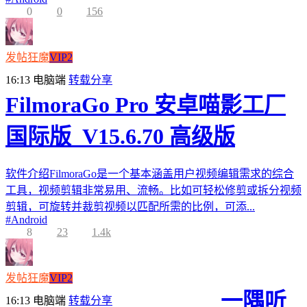
0
0
156
发帖狂魔
VIP2
16:13
电脑端
转载分享
FilmoraGo Pro 安卓喵影工厂
国际版_V15.6.70 高级版
软件介绍FilmoraGo是一个基本涵盖用户视频编辑需求的综合
工具，视频剪辑非常易用、流畅。比如可轻松修剪或拆分视频
剪辑，可旋转并裁剪视频以匹配所需的比例，可添...
#
Android
8
23
1.4k
发帖狂魔
VIP2
一隅听
16:13
电脑端
转载分享