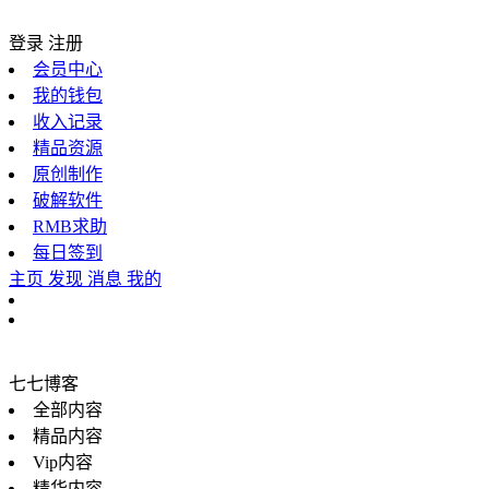
登录
注册
会员中心
我的钱包
收入记录
精品资源
原创制作
破解软件
RMB求助
每日签到
主页
发现
消息
我的
七七博客
全部内容
精品内容
Vip内容
精华内容