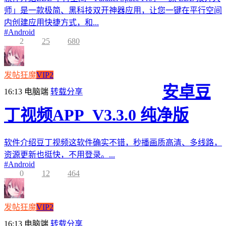
师」是一款极简、黑科技双开神器应用，让您一键在平行空间
内创建应用快捷方式，和...
#
Android
2
25
680
发帖狂魔
VIP2
安卓豆
16:13
电脑端
转载分享
丁视频APP_V3.3.0 纯净版
软件介绍豆丁视频这软件确实不错，秒播画质高清、多线路，
资源更新也挺快，不用登录。...
#
Android
0
12
464
发帖狂魔
VIP2
16:13
电脑端
转载分享