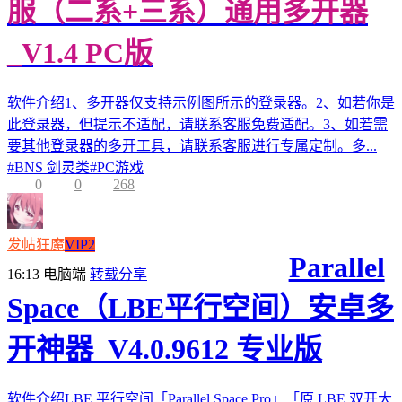
服（二系+三系）通用多开器
_V1.4 PC版
软件介绍1、多开器仅支持示例图所示的登录器。2、如若你是
此登录器，但提示不适配，请联系客服免费适配。3、如若需
要其他登录器的多开工具，请联系客服进行专属定制。多...
#
BNS 剑灵类
#
PC游戏
0
0
268
发帖狂魔
VIP2
Parallel
16:13
电脑端
转载分享
Space（LBE平行空间）安卓多
开神器_V4.0.9612 专业版
软件介绍LBE 平行空间「Parallel Space Pro」「原 LBE 双开大