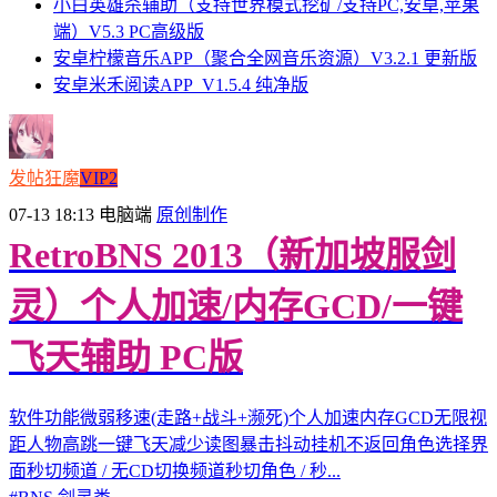
小白英雄杀辅助（支持世界模式挖矿/支持PC,安卓,苹果
端）V5.3 PC高级版
安卓柠檬音乐APP（聚合全网音乐资源）V3.2.1 更新版
安卓米禾阅读APP_V1.5.4 纯净版
发帖狂魔
VIP2
07-13 18:13
电脑端
原创制作
RetroBNS 2013（新加坡服剑
灵）个人加速/内存GCD/一键
飞天辅助 PC版
软件功能微弱移速(走路+战斗+濒死)个人加速内存GCD无限视
距人物高跳一键飞天减少读图暴击抖动挂机不返回角色选择界
面秒切频道 / 无CD切换频道秒切角色 / 秒...