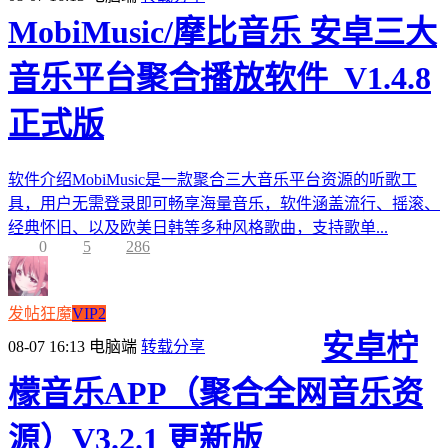
MobiMusic/摩比音乐 安卓三大
音乐平台聚合播放软件_V1.4.8
正式版
软件介绍MobiMusic是一款聚合三大音乐平台资源的听歌工
具，用户无需登录即可畅享海量音乐，软件涵盖流行、摇滚、
经典怀旧、以及欧美日韩等多种风格歌曲，支持歌单...
0
5
286
发帖狂魔
VIP2
安卓柠
08-07 16:13
电脑端
转载分享
檬音乐APP（聚合全网音乐资
源）V3.2.1 更新版