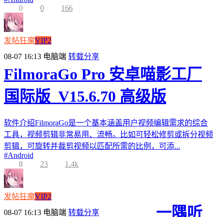
0
0
166
发帖狂魔
VIP2
08-07 16:13
电脑端
转载分享
FilmoraGo Pro 安卓喵影工厂
国际版_V15.6.70 高级版
软件介绍FilmoraGo是一个基本涵盖用户视频编辑需求的综合
工具，视频剪辑非常易用、流畅。比如可轻松修剪或拆分视频
剪辑，可旋转并裁剪视频以匹配所需的比例，可添...
#
Android
8
23
1.4k
发帖狂魔
VIP2
一隅听
08-07 16:13
电脑端
转载分享