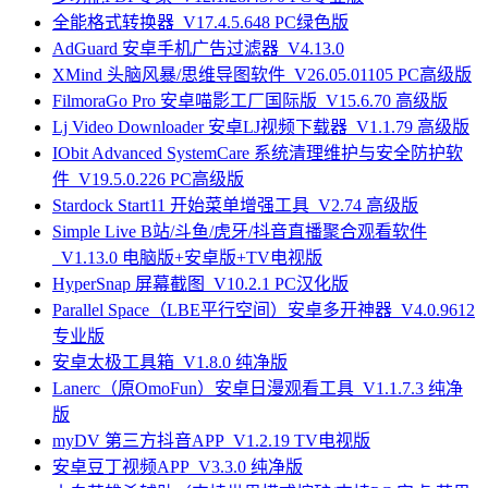
全能格式转换器_V17.4.5.648 PC绿色版
AdGuard 安卓手机广告过滤器_V4.13.0
XMind 头脑风暴/思维导图软件_V26.05.01105 PC高级版
FilmoraGo Pro 安卓喵影工厂国际版_V15.6.70 高级版
Lj Video Downloader 安卓LJ视频下载器_V1.1.79 高级版
IObit Advanced SystemCare 系统清理维护与安全防护软
件_V19.5.0.226 PC高级版
Stardock Start11 开始菜单增强工具_V2.74 高级版
Simple Live B站/斗鱼/虎牙/抖音直播聚合观看软件
_V1.13.0 电脑版+安卓版+TV电视版
HyperSnap 屏幕截图_V10.2.1 PC汉化版
Parallel Space（LBE平行空间）安卓多开神器_V4.0.9612
专业版
安卓太极工具箱_V1.8.0 纯净版
Lanerc（原OmoFun）安卓日漫观看工具_V1.1.7.3 纯净
版
myDV 第三方抖音APP_V1.2.19 TV电视版
安卓豆丁视频APP_V3.3.0 纯净版