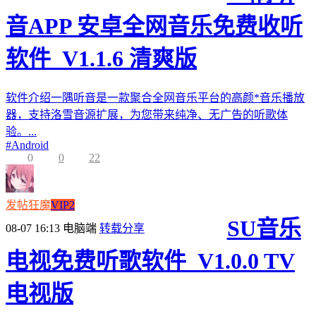
音APP 安卓全网音乐免费收听
软件_V1.1.6 清爽版
软件介绍一隅听音是一款聚合全网音乐平台的高颜*音乐播放
器，支持洛雪音源扩展，为您带来纯净、无广告的听歌体
验。...
#
Android
0
0
22
发帖狂魔
VIP2
SU音乐
08-07 16:13
电脑端
转载分享
电视免费听歌软件_V1.0.0 TV
电视版