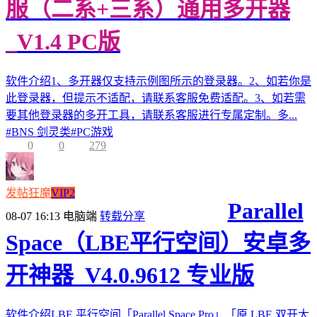
服（二系+三系）通用多开器
_V1.4 PC版
软件介绍1、多开器仅支持示例图所示的登录器。2、如若你是
此登录器，但提示不适配，请联系客服免费适配。3、如若需
要其他登录器的多开工具，请联系客服进行专属定制。多...
#
BNS 剑灵类
#
PC游戏
0
0
279
发帖狂魔
VIP2
Parallel
08-07 16:13
电脑端
转载分享
Space（LBE平行空间）安卓多
开神器_V4.0.9612 专业版
软件介绍LBE 平行空间「Parallel Space Pro」「原 LBE 双开大