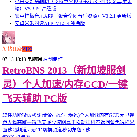
小白英雄杀辅助（支持世界模式挖矿/支持PC,安卓,苹果
端）V5.3 PC高级版
安卓柠檬音乐APP（聚合全网音乐资源）V3.2.1 更新版
安卓米禾阅读APP_V1.5.4 纯净版
发帖狂魔
VIP2
07-13 18:13
电脑端
原创制作
RetroBNS 2013（新加坡服剑
灵）个人加速/内存GCD/一键
飞天辅助 PC版
软件功能微弱移速(走路+战斗+濒死)个人加速内存GCD无限视
距人物高跳一键飞天减少读图暴击抖动挂机不返回角色选择界
面秒切频道 / 无CD切换频道秒切角色 / 秒...