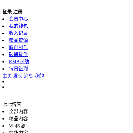
登录
注册
会员中心
我的钱包
收入记录
精品资源
原创制作
破解软件
RMB求助
每日签到
主页
发现
消息
我的
七七博客
全部内容
精品内容
Vip内容
精华内容