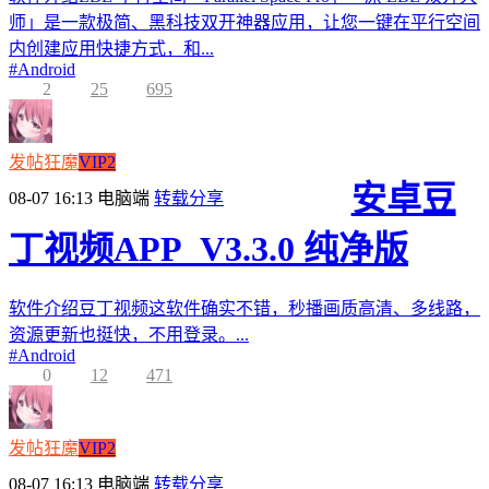
师」是一款极简、黑科技双开神器应用，让您一键在平行空间
内创建应用快捷方式，和...
#
Android
2
25
695
发帖狂魔
VIP2
安卓豆
08-07 16:13
电脑端
转载分享
丁视频APP_V3.3.0 纯净版
软件介绍豆丁视频这软件确实不错，秒播画质高清、多线路，
资源更新也挺快，不用登录。...
#
Android
0
12
471
发帖狂魔
VIP2
08-07 16:13
电脑端
转载分享