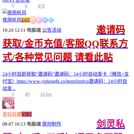
#
BNS 剑灵类
0
0
476
人
方
员
官
夜雨听风
Lv.9
邀请码
10-24 12:11
电脑端
公告活动
获取/金币充值/客服QQ联系方
式/各种常见问题 请看此贴
24小时自助获取“邀请码”邀请码：24小时自动发卡（微信+支
付宝）https://www.yishengfk.cn/item/6mrlcp邀请码：24小时自
动发...
4
49
16.6w
发帖狂魔
VIP2
剑灵私
08-07 16:13
电脑端
原创制作