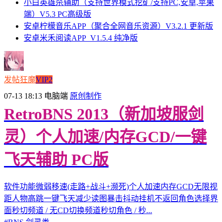
小白英雄杀辅助（支持世界模式挖矿/支持PC,安卓,苹果
端）V5.3 PC高级版
安卓柠檬音乐APP（聚合全网音乐资源）V3.2.1 更新版
安卓米禾阅读APP_V1.5.4 纯净版
发帖狂魔
VIP2
07-13 18:13
电脑端
原创制作
RetroBNS 2013（新加坡服剑
灵）个人加速/内存GCD/一键
飞天辅助 PC版
软件功能微弱移速(走路+战斗+濒死)个人加速内存GCD无限视
距人物高跳一键飞天减少读图暴击抖动挂机不返回角色选择界
面秒切频道 / 无CD切换频道秒切角色 / 秒...