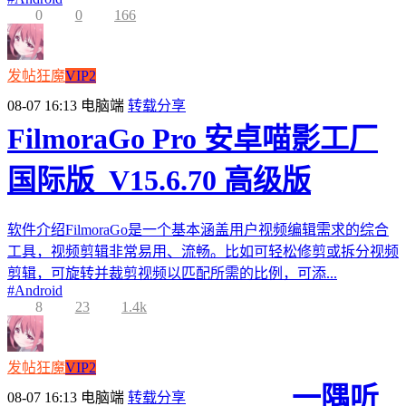
0
0
166
发帖狂魔
VIP2
08-07 16:13
电脑端
转载分享
FilmoraGo Pro 安卓喵影工厂
国际版_V15.6.70 高级版
软件介绍FilmoraGo是一个基本涵盖用户视频编辑需求的综合
工具，视频剪辑非常易用、流畅。比如可轻松修剪或拆分视频
剪辑，可旋转并裁剪视频以匹配所需的比例，可添...
#
Android
8
23
1.4k
发帖狂魔
VIP2
一隅听
08-07 16:13
电脑端
转载分享