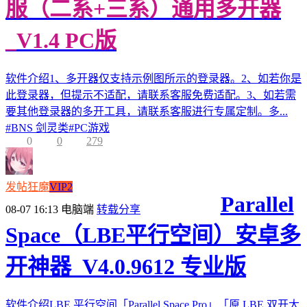
服（二系+三系）通用多开器
_V1.4 PC版
软件介绍1、多开器仅支持示例图所示的登录器。2、如若你是
此登录器，但提示不适配，请联系客服免费适配。3、如若需
要其他登录器的多开工具，请联系客服进行专属定制。多...
#
BNS 剑灵类
#
PC游戏
0
0
279
发帖狂魔
VIP2
Parallel
08-07 16:13
电脑端
转载分享
Space（LBE平行空间）安卓多
开神器_V4.0.9612 专业版
软件介绍LBE 平行空间「Parallel Space Pro」「原 LBE 双开大