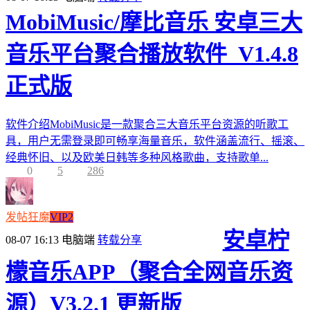
MobiMusic/摩比音乐 安卓三大
音乐平台聚合播放软件_V1.4.8
正式版
软件介绍MobiMusic是一款聚合三大音乐平台资源的听歌工
具，用户无需登录即可畅享海量音乐，软件涵盖流行、摇滚、
经典怀旧、以及欧美日韩等多种风格歌曲，支持歌单...
0
5
286
发帖狂魔
VIP2
安卓柠
08-07 16:13
电脑端
转载分享
檬音乐APP（聚合全网音乐资
源）V3.2.1 更新版