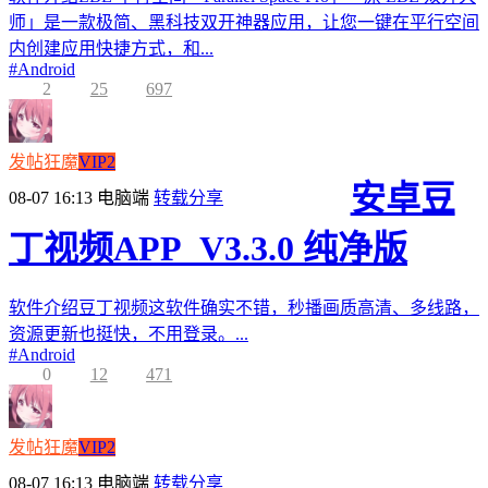
师」是一款极简、黑科技双开神器应用，让您一键在平行空间
内创建应用快捷方式，和...
#
Android
2
25
697
发帖狂魔
VIP2
安卓豆
08-07 16:13
电脑端
转载分享
丁视频APP_V3.3.0 纯净版
软件介绍豆丁视频这软件确实不错，秒播画质高清、多线路，
资源更新也挺快，不用登录。...
#
Android
0
12
471
发帖狂魔
VIP2
08-07 16:13
电脑端
转载分享