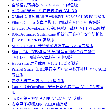
全能格式转换器_V17.4.5.648 PC绿色版
AdGuard 安卓手机广告过滤器_V4.13.0
XMind 头脑风暴/思维导图软件_V26.05.01105 PC高级版
FilmoraGo Pro 安卓喵影工厂国际版_V15.6.70 高级版
Lj Video Downloader 安卓LJ视频下载器_V1.1.79 高级版
IObit Advanced SystemCare 系统清理维护与安全防护软
件_V19.5.0.226 PC高级版
Stardock Start11 开始菜单增强工具_V2.74 高级版
Simple Live B站/斗鱼/虎牙/抖音直播聚合观看软件
_V1.13.0 电脑版+安卓版+TV电视版
HyperSnap 屏幕截图_V10.2.1 PC汉化版
Parallel Space（LBE平行空间）安卓多开神器_V4.0.9612
专业版
安卓太极工具箱_V1.8.0 纯净版
Lanerc（原OmoFun）安卓日漫观看工具_V1.1.7.3 纯净
版
myDV 第三方抖音APP_V1.2.19 TV电视版
安卓豆丁视频APP_V3.3.0 纯净版