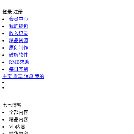
登录
注册
会员中心
我的钱包
收入记录
精品资源
原创制作
破解软件
RMB求助
每日签到
主页
发现
消息
我的
七七博客
全部内容
精品内容
Vip内容
精华内容