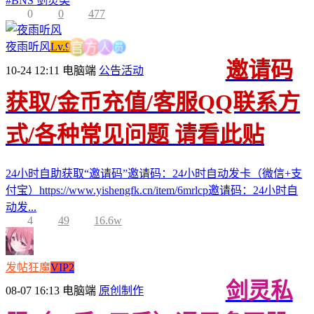
#
BNS 剑灵类
0
0
477
员
人
夜雨听风
Lv.9
方
官
邀请码
10-24 12:11
电脑端
公告活动
获取/金币充值/客服QQ联系方
式/各种常见问题 请看此贴
24小时自助获取“邀请码”邀请码：24小时自动发卡（微信+支
付宝）https://www.yishengfk.cn/item/6mrlcp邀请码：24小时自
动发...
4
49
16.6w
发帖狂魔
VIP2
剑灵私
08-07 16:13
电脑端
原创制作