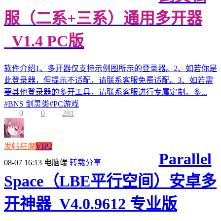
服（二系+三系）通用多开器
_V1.4 PC版
软件介绍1、多开器仅支持示例图所示的登录器。2、如若你是
此登录器，但提示不适配，请联系客服免费适配。3、如若需
要其他登录器的多开工具，请联系客服进行专属定制。多...
#
BNS 剑灵类
#
PC游戏
0
0
281
发帖狂魔
VIP2
Parallel
08-07 16:13
电脑端
转载分享
Space（LBE平行空间）安卓多
开神器_V4.0.9612 专业版