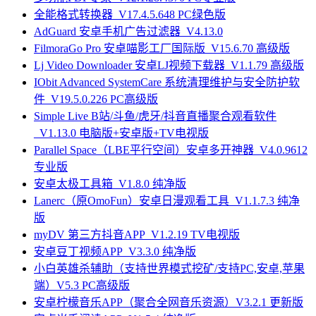
全能格式转换器_V17.4.5.648 PC绿色版
AdGuard 安卓手机广告过滤器_V4.13.0
FilmoraGo Pro 安卓喵影工厂国际版_V15.6.70 高级版
Lj Video Downloader 安卓LJ视频下载器_V1.1.79 高级版
IObit Advanced SystemCare 系统清理维护与安全防护软
件_V19.5.0.226 PC高级版
Simple Live B站/斗鱼/虎牙/抖音直播聚合观看软件
_V1.13.0 电脑版+安卓版+TV电视版
Parallel Space（LBE平行空间）安卓多开神器_V4.0.9612
专业版
安卓太极工具箱_V1.8.0 纯净版
Lanerc（原OmoFun）安卓日漫观看工具_V1.1.7.3 纯净
版
myDV 第三方抖音APP_V1.2.19 TV电视版
安卓豆丁视频APP_V3.3.0 纯净版
小白英雄杀辅助（支持世界模式挖矿/支持PC,安卓,苹果
端）V5.3 PC高级版
安卓柠檬音乐APP（聚合全网音乐资源）V3.2.1 更新版