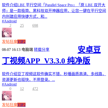
软件介绍LBE 平行空间「Parallel Space Pro」「原 LBE 双开大
师」是一款极简、黑科技双开神器应用，让您一键在平行空间
内创建应用快捷方式，和...
#
Android
2
25
698
发帖狂魔
VIP2
安卓豆
08-07 16:13
电脑端
转载分享
丁视频APP_V3.3.0 纯净版
软件介绍豆丁视频这软件确实不错，秒播画质高清、多线路，
资源更新也挺快，不用登录。...
#
Android
0
12
472
发帖狂魔
VIP2