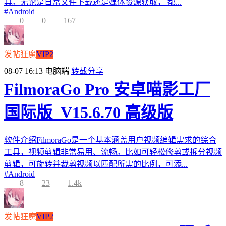
具。无论是日常文件下载还是媒体资源获取， 都...
#
Android
0
0
167
发帖狂魔
VIP2
08-07 16:13
电脑端
转载分享
FilmoraGo Pro 安卓喵影工厂
国际版_V15.6.70 高级版
软件介绍FilmoraGo是一个基本涵盖用户视频编辑需求的综合
工具，视频剪辑非常易用、流畅。比如可轻松修剪或拆分视频
剪辑，可旋转并裁剪视频以匹配所需的比例，可添...
#
Android
8
23
1.4k
发帖狂魔
VIP2