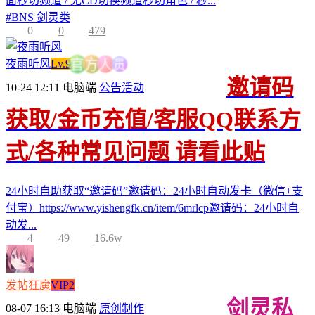
面秒切频道 / 无CD切换频道秒切角色 / 秒...
#
BNS 剑灵类
0
0
479
员
夜雨听风
Lv.9
人
方
官
邀请码
10-24 12:11
电脑端
公告活动
获取/金币充值/客服QQ联系方
式/各种常见问题 请看此贴
24小时自助获取“邀请码”邀请码：24小时自动发卡（微信+支
付宝）https://www.yishengfk.cn/item/6mrlcp邀请码：24小时自
动发...
4
49
16.6w
发帖狂魔
VIP2
剑灵私
08-07 16:13
电脑端
原创制作