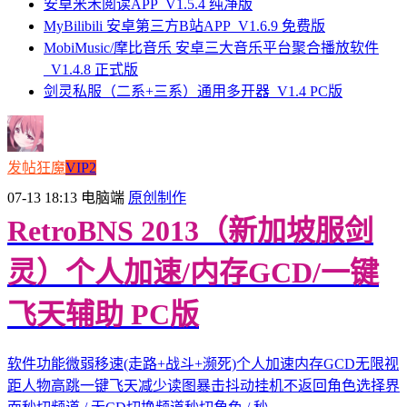
安卓米禾阅读APP_V1.5.4 纯净版
MyBilibili 安卓第三方B站APP_V1.6.9 免费版
MobiMusic/摩比音乐 安卓三大音乐平台聚合播放软件
_V1.4.8 正式版
剑灵私服（二系+三系）通用多开器_V1.4 PC版
发帖狂魔
VIP2
07-13 18:13
电脑端
原创制作
RetroBNS 2013（新加坡服剑
灵）个人加速/内存GCD/一键
飞天辅助 PC版
软件功能微弱移速(走路+战斗+濒死)个人加速内存GCD无限视
距人物高跳一键飞天减少读图暴击抖动挂机不返回角色选择界