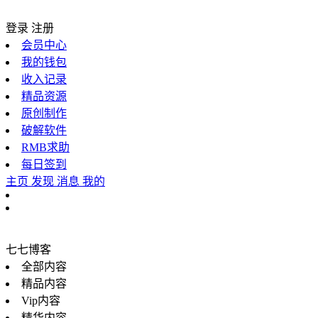
登录
注册
会员中心
我的钱包
收入记录
精品资源
原创制作
破解软件
RMB求助
每日签到
主页
发现
消息
我的
七七博客
全部内容
精品内容
Vip内容
精华内容