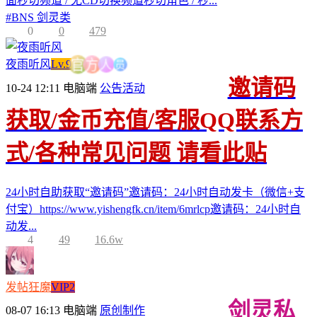
面秒切频道 / 无CD切换频道秒切角色 / 秒...
#
BNS 剑灵类
0
0
479
员
人
夜雨听风
Lv.9
方
官
邀请码
10-24 12:11
电脑端
公告活动
获取/金币充值/客服QQ联系方
式/各种常见问题 请看此贴
24小时自助获取“邀请码”邀请码：24小时自动发卡（微信+支
付宝）https://www.yishengfk.cn/item/6mrlcp邀请码：24小时自
动发...
4
49
16.6w
发帖狂魔
VIP2
剑灵私
08-07 16:13
电脑端
原创制作