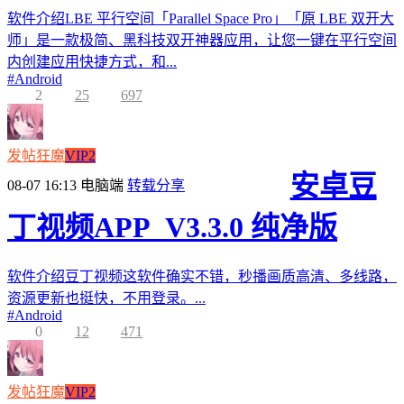
软件介绍LBE 平行空间「Parallel Space Pro」「原 LBE 双开大
师」是一款极简、黑科技双开神器应用，让您一键在平行空间
内创建应用快捷方式，和...
#
Android
2
25
697
发帖狂魔
VIP2
安卓豆
08-07 16:13
电脑端
转载分享
丁视频APP_V3.3.0 纯净版
软件介绍豆丁视频这软件确实不错，秒播画质高清、多线路，
资源更新也挺快，不用登录。...
#
Android
0
12
471
发帖狂魔
VIP2