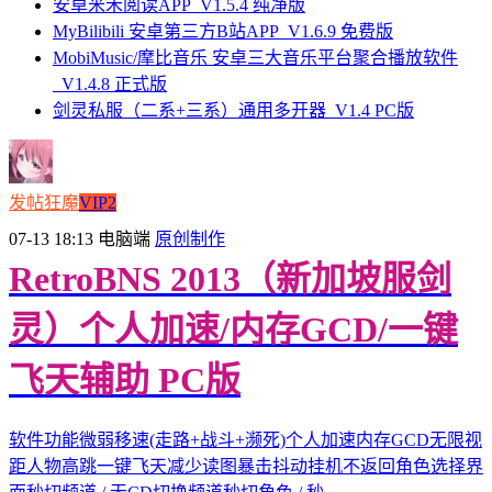
安卓米禾阅读APP_V1.5.4 纯净版
MyBilibili 安卓第三方B站APP_V1.6.9 免费版
MobiMusic/摩比音乐 安卓三大音乐平台聚合播放软件
_V1.4.8 正式版
剑灵私服（二系+三系）通用多开器_V1.4 PC版
发帖狂魔
VIP2
07-13 18:13
电脑端
原创制作
RetroBNS 2013（新加坡服剑
灵）个人加速/内存GCD/一键
飞天辅助 PC版
软件功能微弱移速(走路+战斗+濒死)个人加速内存GCD无限视
距人物高跳一键飞天减少读图暴击抖动挂机不返回角色选择界