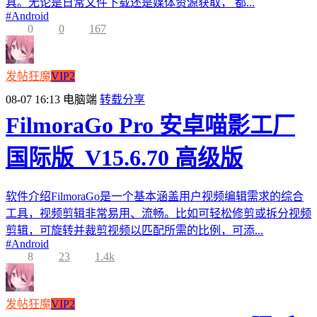
具。无论是日常文件下载还是媒体资源获取， 都...
#
Android
0
0
167
发帖狂魔
VIP2
08-07 16:13
电脑端
转载分享
FilmoraGo Pro 安卓喵影工厂
国际版_V15.6.70 高级版
软件介绍FilmoraGo是一个基本涵盖用户视频编辑需求的综合
工具，视频剪辑非常易用、流畅。比如可轻松修剪或拆分视频
剪辑，可旋转并裁剪视频以匹配所需的比例，可添...
#
Android
8
23
1.4k
发帖狂魔
VIP2