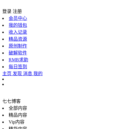
登录
注册
会员中心
我的钱包
收入记录
精品资源
原创制作
破解软件
RMB求助
每日签到
主页
发现
消息
我的
七七博客
全部内容
精品内容
Vip内容
精华内容