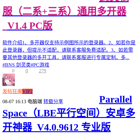
服（二系+三系）通用多开器
_V1.4 PC版
软件介绍1、多开器仅支持示例图所示的登录器。2、如若你是
此登录器，但提示不适配，请联系客服免费适配。3、如若需
要其他登录器的多开工具，请联系客服进行专属定制。多...
#
BNS 剑灵类
#
PC游戏
0
0
279
发帖狂魔
VIP2
Parallel
08-07 16:13
电脑端
转载分享
Space（LBE平行空间）安卓多
开神器_V4.0.9612 专业版