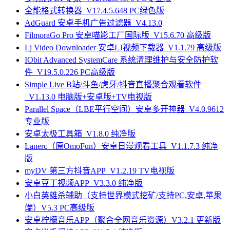
全能格式转换器_V17.4.5.648 PC绿色版
AdGuard 安卓手机广告过滤器_V4.13.0
FilmoraGo Pro 安卓喵影工厂国际版_V15.6.70 高级版
Lj Video Downloader 安卓LJ视频下载器_V1.1.79 高级版
IObit Advanced SystemCare 系统清理维护与安全防护软
件_V19.5.0.226 PC高级版
Simple Live B站/斗鱼/虎牙/抖音直播聚合观看软件
_V1.13.0 电脑版+安卓版+TV电视版
Parallel Space（LBE平行空间）安卓多开神器_V4.0.9612
专业版
安卓太极工具箱_V1.8.0 纯净版
Lanerc（原OmoFun）安卓日漫观看工具_V1.1.7.3 纯净
版
myDV 第三方抖音APP_V1.2.19 TV电视版
安卓豆丁视频APP_V3.3.0 纯净版
小白英雄杀辅助（支持世界模式挖矿/支持PC,安卓,苹果
端）V5.3 PC高级版
安卓柠檬音乐APP（聚合全网音乐资源）V3.2.1 更新版