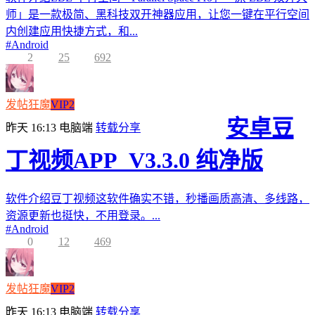
师」是一款极简、黑科技双开神器应用，让您一键在平行空间
内创建应用快捷方式，和...
#
Android
2
25
692
发帖狂魔
VIP2
安卓豆
昨天 16:13
电脑端
转载分享
丁视频APP_V3.3.0 纯净版
软件介绍豆丁视频这软件确实不错，秒播画质高清、多线路，
资源更新也挺快，不用登录。...
#
Android
0
12
469
发帖狂魔
VIP2
昨天 16:13
电脑端
转载分享