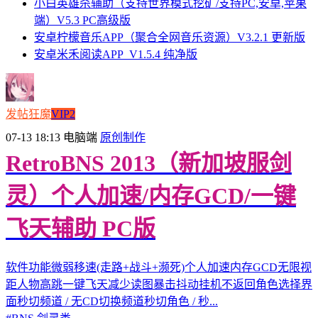
小白英雄杀辅助（支持世界模式挖矿/支持PC,安卓,苹果
端）V5.3 PC高级版
安卓柠檬音乐APP（聚合全网音乐资源）V3.2.1 更新版
安卓米禾阅读APP_V1.5.4 纯净版
发帖狂魔
VIP2
07-13 18:13
电脑端
原创制作
RetroBNS 2013（新加坡服剑
灵）个人加速/内存GCD/一键
飞天辅助 PC版
软件功能微弱移速(走路+战斗+濒死)个人加速内存GCD无限视
距人物高跳一键飞天减少读图暴击抖动挂机不返回角色选择界
面秒切频道 / 无CD切换频道秒切角色 / 秒...