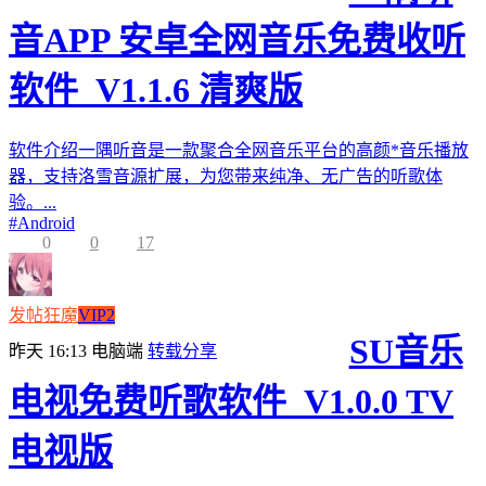
音APP 安卓全网音乐免费收听
软件_V1.1.6 清爽版
软件介绍一隅听音是一款聚合全网音乐平台的高颜*音乐播放
器，支持洛雪音源扩展，为您带来纯净、无广告的听歌体
验。...
#
Android
0
0
17
发帖狂魔
VIP2
SU音乐
昨天 16:13
电脑端
转载分享
电视免费听歌软件_V1.0.0 TV
电视版