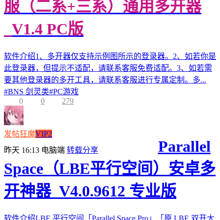
服（二系+三系）通用多开器
_V1.4 PC版
软件介绍1、多开器仅支持示例图所示的登录器。2、如若你是
此登录器，但提示不适配，请联系客服免费适配。3、如若需
要其他登录器的多开工具，请联系客服进行专属定制。多...
#
BNS 剑灵类
#
PC游戏
0
0
279
发帖狂魔
VIP2
Parallel
昨天 16:13
电脑端
转载分享
Space（LBE平行空间）安卓多
开神器_V4.0.9612 专业版
软件介绍LBE 平行空间「Parallel Space Pro」「原 LBE 双开大