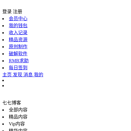
登录
注册
会员中心
我的钱包
收入记录
精品资源
原创制作
破解软件
RMB求助
每日签到
主页
发现
消息
我的
七七博客
全部内容
精品内容
Vip内容
精华内容