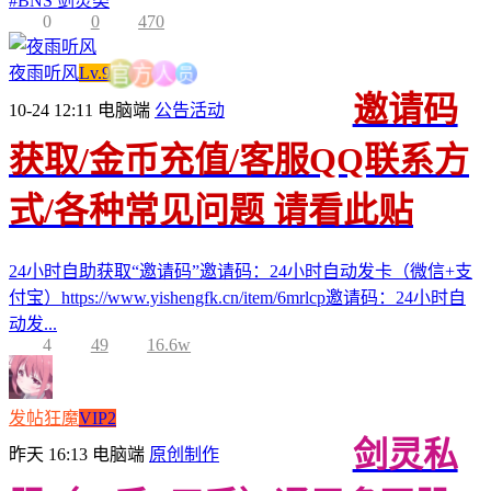
#
BNS 剑灵类
0
0
470
员
人
夜雨听风
Lv.9
方
官
邀请码
10-24 12:11
电脑端
公告活动
获取/金币充值/客服QQ联系方
式/各种常见问题 请看此贴
24小时自助获取“邀请码”邀请码：24小时自动发卡（微信+支
付宝）https://www.yishengfk.cn/item/6mrlcp邀请码：24小时自
动发...
4
49
16.6w
发帖狂魔
VIP2
剑灵私
昨天 16:13
电脑端
原创制作