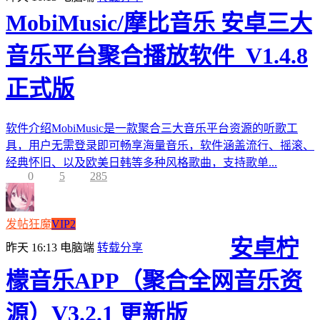
MobiMusic/摩比音乐 安卓三大
音乐平台聚合播放软件_V1.4.8
正式版
软件介绍MobiMusic是一款聚合三大音乐平台资源的听歌工
具，用户无需登录即可畅享海量音乐，软件涵盖流行、摇滚、
经典怀旧、以及欧美日韩等多种风格歌曲，支持歌单...
0
5
285
发帖狂魔
VIP2
安卓柠
昨天 16:13
电脑端
转载分享
檬音乐APP（聚合全网音乐资
源）V3.2.1 更新版