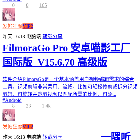
0
0
165
发帖狂魔
VIP2
昨天 16:13
电脑端
转载分享
FilmoraGo Pro 安卓喵影工厂
国际版_V15.6.70 高级版
软件介绍FilmoraGo是一个基本涵盖用户视频编辑需求的综合
工具，视频剪辑非常易用、流畅。比如可轻松修剪或拆分视频
剪辑，可旋转并裁剪视频以匹配所需的比例，可添...
#
Android
8
23
1.4k
发帖狂魔
VIP2
一隅听
昨天 16:13
电脑端
转载分享