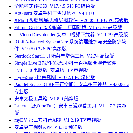
全能格式转换器_V17.4.5.648 PC绿色版
AdGuard 安卓手机广告过滤器_V4.13.0
XMind 头脑风暴/思维导图软件_V26.05.01105 PC高级版
FilmoraGo Pro 安卓喵影工厂国际版_V15.6.70 高级版
Lj Video Downloader 安卓LJ视频下载器_V1.1.79 高级版
IObit Advanced SystemCare 系统清理维护与安全防护软
件_V19.5.0.226 PC高级版
Stardock Start11 开始菜单增强工具_V2.74 高级版
Simple Live B站/斗鱼/虎牙/抖音直播聚合观看软件
_V1.13.0 电脑版+安卓版+TV电视版
HyperSnap 屏幕截图_V10.2.1 PC汉化版
Parallel Space（LBE平行空间）安卓多开神器_V4.0.9612
专业版
安卓太极工具箱_V1.8.0 纯净版
Lanerc（原OmoFun）安卓日漫观看工具_V1.1.7.3 纯净
版
myDV 第三方抖音APP_V1.2.19 TV电视版
安卓豆丁视频APP_V3.3.0 纯净版