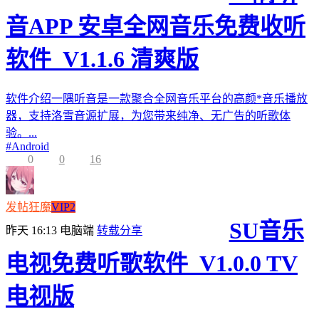
音APP 安卓全网音乐免费收听
软件_V1.1.6 清爽版
软件介绍一隅听音是一款聚合全网音乐平台的高颜*音乐播放
器，支持洛雪音源扩展，为您带来纯净、无广告的听歌体
验。...
#
Android
0
0
16
发帖狂魔
VIP2
SU音乐
昨天 16:13
电脑端
转载分享
电视免费听歌软件_V1.0.0 TV
电视版