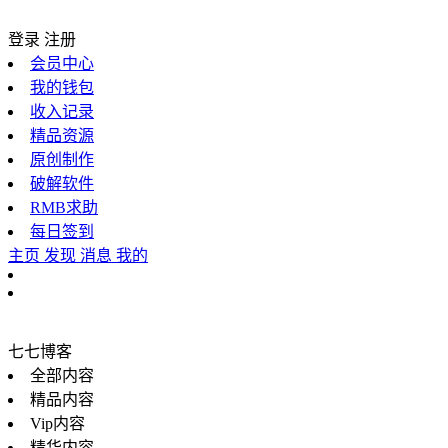
登录
注册
会员中心
我的钱包
收入记录
精品资源
原创制作
破解软件
RMB求助
每日签到
主页
发现
消息
我的
七七博客
全部内容
精品内容
Vip内容
精华内容