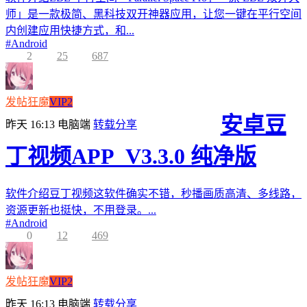
师」是一款极简、黑科技双开神器应用，让您一键在平行空间
内创建应用快捷方式，和...
#
Android
2
25
687
发帖狂魔
VIP2
安卓豆
昨天 16:13
电脑端
转载分享
丁视频APP_V3.3.0 纯净版
软件介绍豆丁视频这软件确实不错，秒播画质高清、多线路，
资源更新也挺快，不用登录。...
#
Android
0
12
469
发帖狂魔
VIP2
昨天 16:13
电脑端
转载分享