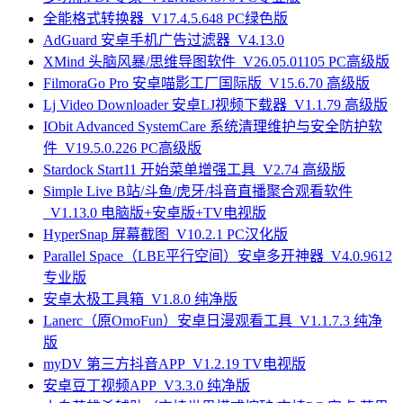
全能格式转换器_V17.4.5.648 PC绿色版
AdGuard 安卓手机广告过滤器_V4.13.0
XMind 头脑风暴/思维导图软件_V26.05.01105 PC高级版
FilmoraGo Pro 安卓喵影工厂国际版_V15.6.70 高级版
Lj Video Downloader 安卓LJ视频下载器_V1.1.79 高级版
IObit Advanced SystemCare 系统清理维护与安全防护软
件_V19.5.0.226 PC高级版
Stardock Start11 开始菜单增强工具_V2.74 高级版
Simple Live B站/斗鱼/虎牙/抖音直播聚合观看软件
_V1.13.0 电脑版+安卓版+TV电视版
HyperSnap 屏幕截图_V10.2.1 PC汉化版
Parallel Space（LBE平行空间）安卓多开神器_V4.0.9612
专业版
安卓太极工具箱_V1.8.0 纯净版
Lanerc（原OmoFun）安卓日漫观看工具_V1.1.7.3 纯净
版
myDV 第三方抖音APP_V1.2.19 TV电视版
安卓豆丁视频APP_V3.3.0 纯净版