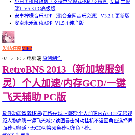
小白英雄杀辅助（支持世界模式挖矿/支持PC,安卓,苹果
端）V5.3 PC高级版
安卓柠檬音乐APP（聚合全网音乐资源）V3.2.1 更新版
安卓米禾阅读APP_V1.5.4 纯净版
发帖狂魔
VIP2
07-13 18:13
电脑端
原创制作
RetroBNS 2013（新加坡服剑
灵）个人加速/内存GCD/一键
飞天辅助 PC版
软件功能微弱移速(走路+战斗+濒死)个人加速内存GCD无限视
距人物高跳一键飞天减少读图暴击抖动挂机不返回角色选择界
面秒切频道 / 无CD切换频道秒切角色 / 秒...