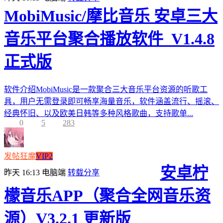
MobiMusic/摩比音乐 安卓三大
音乐平台聚合播放软件_V1.4.8
正式版
软件介绍MobiMusic是一款聚合三大音乐平台资源的听歌工
具，用户无需登录即可畅享海量音乐，软件涵盖流行、摇滚、
经典怀旧、以及欧美日韩等多种风格歌曲，支持歌单...
0
5
283
发帖狂魔
VIP2
安卓柠
昨天 16:13
电脑端
转载分享
檬音乐APP（聚合全网音乐资
源）V3.2.1 更新版