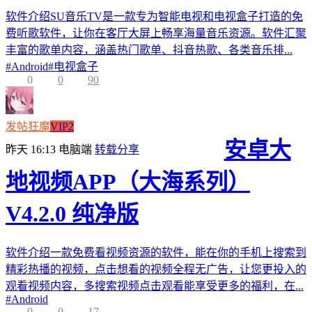
软件介绍SU音乐TV是一款专为智能电视和电视盒子打造的免
费听歌软件，让你在客厅大屏上畅享海量音乐资源。软件汇聚
丰富的歌单内容，涵盖热门歌单、抖音热歌、各类音乐排...
#
Android
#
电视盒子
0
0
90
发帖狂魔
VIP2
安卓大
昨天 16:13
电脑端
转载分享
地视频APP（大海系列）
V4.2.0 纯净版
软件介绍一款免费看视频资源的软件，能在你的手机上搜索到
精彩热播的视频，点击想看的视频全程无广告，让您更投入的
观看视频内容，多搜索视频点击观看能享受更多的福利，在...
#
Android
0
0
17