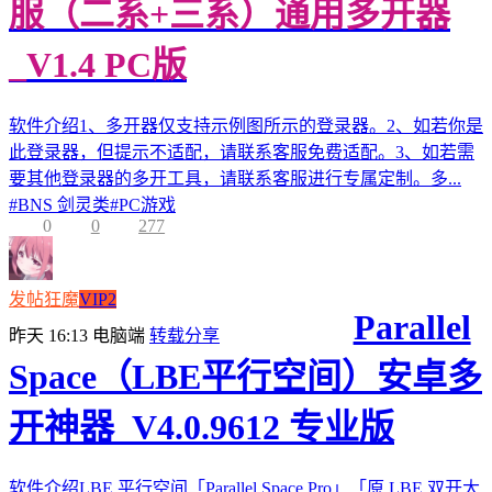
服（二系+三系）通用多开器
_V1.4 PC版
软件介绍1、多开器仅支持示例图所示的登录器。2、如若你是
此登录器，但提示不适配，请联系客服免费适配。3、如若需
要其他登录器的多开工具，请联系客服进行专属定制。多...
#
BNS 剑灵类
#
PC游戏
0
0
277
发帖狂魔
VIP2
Parallel
昨天 16:13
电脑端
转载分享
Space（LBE平行空间）安卓多
开神器_V4.0.9612 专业版
软件介绍LBE 平行空间「Parallel Space Pro」「原 LBE 双开大