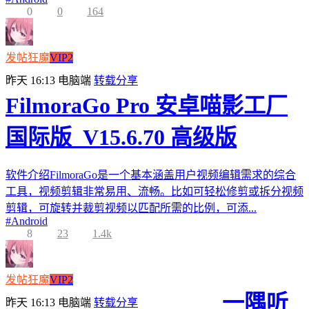
0
0
164
发帖狂魔
VIP2
昨天 16:13
电脑端
转载分享
FilmoraGo Pro 安卓喵影工厂
国际版_V15.6.70 高级版
软件介绍FilmoraGo是一个基本涵盖用户视频编辑需求的综合
工具，视频剪辑非常易用、流畅。比如可轻松修剪或拆分视频
剪辑，可旋转并裁剪视频以匹配所需的比例，可添...
#
Android
8
23
1.4k
发帖狂魔
VIP2
一隅听
昨天 16:13
电脑端
转载分享