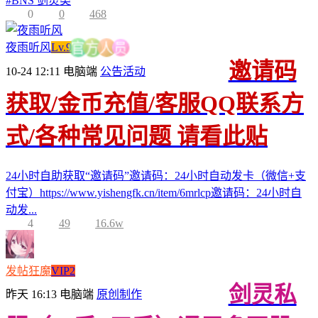
#
BNS 剑灵类
0
0
468
员
人
夜雨听风
Lv.9
方
官
邀请码
10-24 12:11
电脑端
公告活动
获取/金币充值/客服QQ联系方
式/各种常见问题 请看此贴
24小时自助获取“邀请码”邀请码：24小时自动发卡（微信+支
付宝）https://www.yishengfk.cn/item/6mrlcp邀请码：24小时自
动发...
4
49
16.6w
发帖狂魔
VIP2
剑灵私
昨天 16:13
电脑端
原创制作