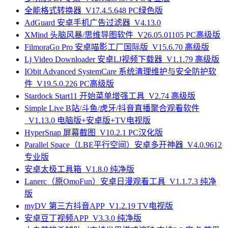
全能格式转换器_V17.4.5.648 PC绿色版
AdGuard 安卓手机广告过滤器_V4.13.0
XMind 头脑风暴/思维导图软件_V26.05.01105 PC高级版
FilmoraGo Pro 安卓喵影工厂国际版_V15.6.70 高级版
Lj Video Downloader 安卓LJ视频下载器_V1.1.79 高级版
IObit Advanced SystemCare 系统清理维护与安全防护软
件_V19.5.0.226 PC高级版
Stardock Start11 开始菜单增强工具_V2.74 高级版
Simple Live B站/斗鱼/虎牙/抖音直播聚合观看软件
_V1.13.0 电脑版+安卓版+TV电视版
HyperSnap 屏幕截图_V10.2.1 PC汉化版
Parallel Space（LBE平行空间）安卓多开神器_V4.0.9612
专业版
安卓太极工具箱_V1.8.0 纯净版
Lanerc（原OmoFun）安卓日漫观看工具_V1.1.7.3 纯净
版
myDV 第三方抖音APP_V1.2.19 TV电视版
安卓豆丁视频APP_V3.3.0 纯净版