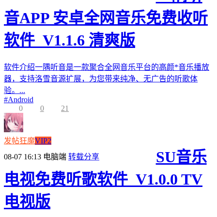
音APP 安卓全网音乐免费收听
软件_V1.1.6 清爽版
软件介绍一隅听音是一款聚合全网音乐平台的高颜*音乐播放
器，支持洛雪音源扩展，为您带来纯净、无广告的听歌体
验。...
#
Android
0
0
21
发帖狂魔
VIP2
SU音乐
08-07 16:13
电脑端
转载分享
电视免费听歌软件_V1.0.0 TV
电视版