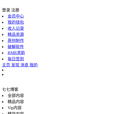
登录
注册
会员中心
我的钱包
收入记录
精品资源
原创制作
破解软件
RMB求助
每日签到
主页
发现
消息
我的
七七博客
全部内容
精品内容
Vip内容
精华内容