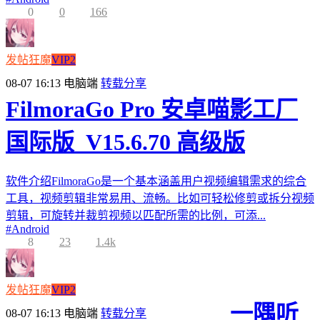
0
0
166
发帖狂魔
VIP2
08-07 16:13
电脑端
转载分享
FilmoraGo Pro 安卓喵影工厂
国际版_V15.6.70 高级版
软件介绍FilmoraGo是一个基本涵盖用户视频编辑需求的综合
工具，视频剪辑非常易用、流畅。比如可轻松修剪或拆分视频
剪辑，可旋转并裁剪视频以匹配所需的比例，可添...
#
Android
8
23
1.4k
发帖狂魔
VIP2
一隅听
08-07 16:13
电脑端
转载分享