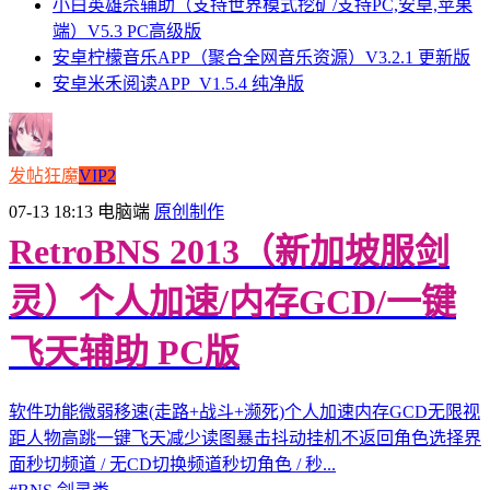
小白英雄杀辅助（支持世界模式挖矿/支持PC,安卓,苹果
端）V5.3 PC高级版
安卓柠檬音乐APP（聚合全网音乐资源）V3.2.1 更新版
安卓米禾阅读APP_V1.5.4 纯净版
发帖狂魔
VIP2
07-13 18:13
电脑端
原创制作
RetroBNS 2013（新加坡服剑
灵）个人加速/内存GCD/一键
飞天辅助 PC版
软件功能微弱移速(走路+战斗+濒死)个人加速内存GCD无限视
距人物高跳一键飞天减少读图暴击抖动挂机不返回角色选择界
面秒切频道 / 无CD切换频道秒切角色 / 秒...