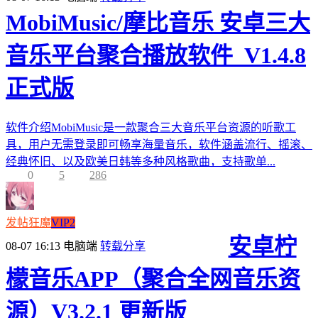
MobiMusic/摩比音乐 安卓三大
音乐平台聚合播放软件_V1.4.8
正式版
软件介绍MobiMusic是一款聚合三大音乐平台资源的听歌工
具，用户无需登录即可畅享海量音乐，软件涵盖流行、摇滚、
经典怀旧、以及欧美日韩等多种风格歌曲，支持歌单...
0
5
286
发帖狂魔
VIP2
安卓柠
08-07 16:13
电脑端
转载分享
檬音乐APP（聚合全网音乐资
源）V3.2.1 更新版