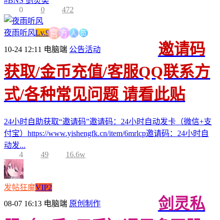
#
BNS 剑灵类
0
0
472
人
员
方
夜雨听风
Lv.9
官
邀请码
10-24 12:11
电脑端
公告活动
获取/金币充值/客服QQ联系方
式/各种常见问题 请看此贴
24小时自助获取“邀请码”邀请码：24小时自动发卡（微信+支
付宝）https://www.yishengfk.cn/item/6mrlcp邀请码：24小时自
动发...
4
49
16.6w
发帖狂魔
VIP2
剑灵私
08-07 16:13
电脑端
原创制作