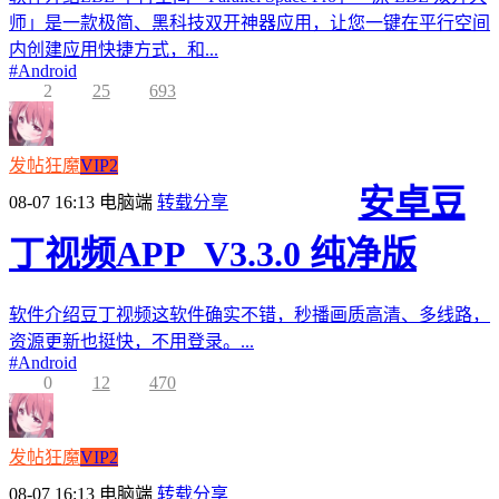
师」是一款极简、黑科技双开神器应用，让您一键在平行空间
内创建应用快捷方式，和...
#
Android
2
25
693
发帖狂魔
VIP2
安卓豆
08-07 16:13
电脑端
转载分享
丁视频APP_V3.3.0 纯净版
软件介绍豆丁视频这软件确实不错，秒播画质高清、多线路，
资源更新也挺快，不用登录。...
#
Android
0
12
470
发帖狂魔
VIP2
08-07 16:13
电脑端
转载分享