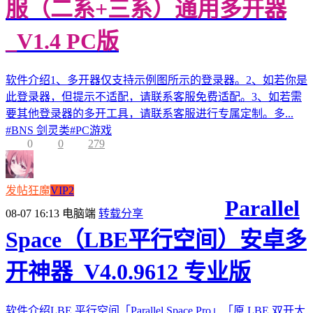
服（二系+三系）通用多开器
_V1.4 PC版
软件介绍1、多开器仅支持示例图所示的登录器。2、如若你是
此登录器，但提示不适配，请联系客服免费适配。3、如若需
要其他登录器的多开工具，请联系客服进行专属定制。多...
#
BNS 剑灵类
#
PC游戏
0
0
279
发帖狂魔
VIP2
Parallel
08-07 16:13
电脑端
转载分享
Space（LBE平行空间）安卓多
开神器_V4.0.9612 专业版
软件介绍LBE 平行空间「Parallel Space Pro」「原 LBE 双开大