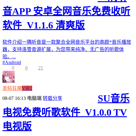
音APP 安卓全网音乐免费收听
软件_V1.1.6 清爽版
软件介绍一隅听音是一款聚合全网音乐平台的高颜*音乐播放
器，支持洛雪音源扩展，为您带来纯净、无广告的听歌体
验。...
#
Android
0
0
21
发帖狂魔
VIP2
SU音乐
08-07 16:13
电脑端
转载分享
电视免费听歌软件_V1.0.0 TV
电视版