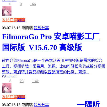
0
0
166
发帖狂魔
VIP2
08-07 16:13
电脑端
转载分享
FilmoraGo Pro 安卓喵影工厂
国际版_V15.6.70 高级版
软件介绍FilmoraGo是一个基本涵盖用户视频编辑需求的综合
工具，视频剪辑非常易用、流畅。比如可轻松修剪或拆分视频
剪辑，可旋转并裁剪视频以匹配所需的比例，可添...
#
Android
8
23
1.4k
发帖狂魔
VIP2
一隅听
08-07 16:13
电脑端
转载分享