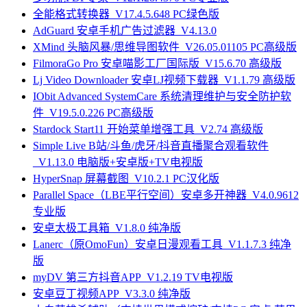
全能格式转换器_V17.4.5.648 PC绿色版
AdGuard 安卓手机广告过滤器_V4.13.0
XMind 头脑风暴/思维导图软件_V26.05.01105 PC高级版
FilmoraGo Pro 安卓喵影工厂国际版_V15.6.70 高级版
Lj Video Downloader 安卓LJ视频下载器_V1.1.79 高级版
IObit Advanced SystemCare 系统清理维护与安全防护软
件_V19.5.0.226 PC高级版
Stardock Start11 开始菜单增强工具_V2.74 高级版
Simple Live B站/斗鱼/虎牙/抖音直播聚合观看软件
_V1.13.0 电脑版+安卓版+TV电视版
HyperSnap 屏幕截图_V10.2.1 PC汉化版
Parallel Space（LBE平行空间）安卓多开神器_V4.0.9612
专业版
安卓太极工具箱_V1.8.0 纯净版
Lanerc（原OmoFun）安卓日漫观看工具_V1.1.7.3 纯净
版
myDV 第三方抖音APP_V1.2.19 TV电视版
安卓豆丁视频APP_V3.3.0 纯净版