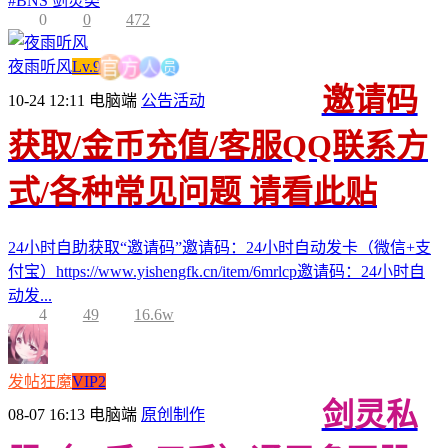
#
BNS 剑灵类
0
0
472
员
人
夜雨听风
Lv.9
方
官
邀请码
10-24 12:11
电脑端
公告活动
获取/金币充值/客服QQ联系方
式/各种常见问题 请看此贴
24小时自助获取“邀请码”邀请码：24小时自动发卡（微信+支
付宝）https://www.yishengfk.cn/item/6mrlcp邀请码：24小时自
动发...
4
49
16.6w
发帖狂魔
VIP2
剑灵私
08-07 16:13
电脑端
原创制作