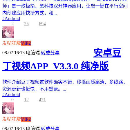
师」是一款极简、黑科技双开神器应用，让您一键在平行空间
内创建应用快捷方式，和...
#
Android
2
25
694
发帖狂魔
VIP2
安卓豆
08-07 16:13
电脑端
转载分享
丁视频APP_V3.3.0 纯净版
软件介绍豆丁视频这软件确实不错，秒播画质高清、多线路，
资源更新也挺快，不用登录。...
#
Android
0
12
471
发帖狂魔
VIP2
08-07 16:13
电脑端
转载分享