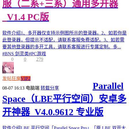
服（二系+三系）通用多开器
_V1.4 PC版
软件介绍1、多开器仅支持示例图所示的登录器。2、如若你是
此登录器，但提示不适配，请联系客服免费适配。3、如若需
要其他登录器的多开工具，请联系客服进行专属定制。多...
#
BNS 剑灵类
#
PC游戏
0
0
279
发帖狂魔
VIP2
Parallel
08-07 16:13
电脑端
转载分享
Space（LBE平行空间）安卓多
开神器_V4.0.9612 专业版
软件介绍LBE 平行空间「Parallel Space Pro」「原 LBE 双开大