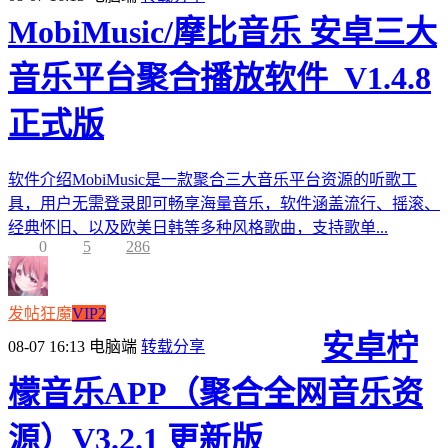
MobiMusic/摩比音乐 安卓三大
音乐平台聚合播放软件_V1.4.8
正式版
软件介绍MobiMusic是一款聚合三大音乐平台资源的听歌工
具，用户无需登录即可畅享海量音乐，软件涵盖流行、摇滚、
经典怀旧、以及欧美日韩等多种风格歌曲，支持歌单...
0
5
286
发帖狂魔
VIP2
安卓柠
08-07 16:13
电脑端
转载分享
檬音乐APP（聚合全网音乐资
源）V3.2.1 更新版