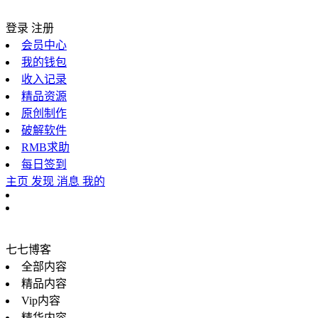
登录
注册
会员中心
我的钱包
收入记录
精品资源
原创制作
破解软件
RMB求助
每日签到
主页
发现
消息
我的
七七博客
全部内容
精品内容
Vip内容
精华内容