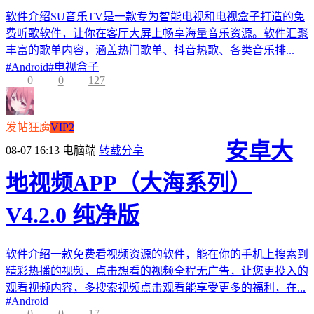
软件介绍SU音乐TV是一款专为智能电视和电视盒子打造的免
费听歌软件，让你在客厅大屏上畅享海量音乐资源。软件汇聚
丰富的歌单内容，涵盖热门歌单、抖音热歌、各类音乐排...
#
Android
#
电视盒子
0
0
127
发帖狂魔
VIP2
安卓大
08-07 16:13
电脑端
转载分享
地视频APP（大海系列）
V4.2.0 纯净版
软件介绍一款免费看视频资源的软件，能在你的手机上搜索到
精彩热播的视频，点击想看的视频全程无广告，让您更投入的
观看视频内容，多搜索视频点击观看能享受更多的福利，在...
#
Android
0
0
17