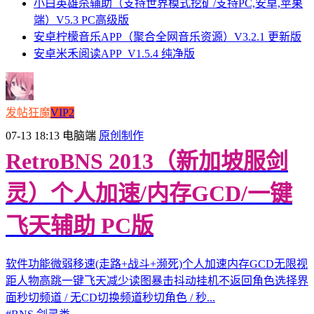
小白英雄杀辅助（支持世界模式挖矿/支持PC,安卓,苹果
端）V5.3 PC高级版
安卓柠檬音乐APP（聚合全网音乐资源）V3.2.1 更新版
安卓米禾阅读APP_V1.5.4 纯净版
发帖狂魔
VIP2
07-13 18:13
电脑端
原创制作
RetroBNS 2013（新加坡服剑
灵）个人加速/内存GCD/一键
飞天辅助 PC版
软件功能微弱移速(走路+战斗+濒死)个人加速内存GCD无限视
距人物高跳一键飞天减少读图暴击抖动挂机不返回角色选择界
面秒切频道 / 无CD切换频道秒切角色 / 秒...