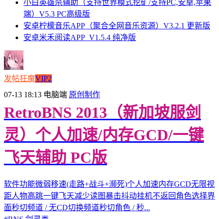
小白英雄杀辅助（支持世界模式挖矿/支持PC,安卓,苹果
端）V5.3 PC高级版
安卓柠檬音乐APP（聚合全网音乐资源）V3.2.1 更新版
安卓米禾阅读APP_V1.5.4 纯净版
发帖狂魔
VIP2
07-13 18:13
电脑端
原创制作
RetroBNS 2013（新加坡服剑
灵）个人加速/内存GCD/一键
飞天辅助 PC版
软件功能微弱移速(走路+战斗+濒死)个人加速内存GCD无限视
距人物高跳一键飞天减少读图暴击抖动挂机不返回角色选择界
面秒切频道 / 无CD切换频道秒切角色 / 秒...