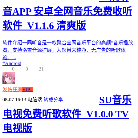
音APP 安卓全网音乐免费收听
软件_V1.1.6 清爽版
软件介绍一隅听音是一款聚合全网音乐平台的高颜*音乐播放
器，支持洛雪音源扩展，为您带来纯净、无广告的听歌体
验。...
#
Android
0
0
21
发帖狂魔
VIP2
SU音乐
08-07 16:13
电脑端
转载分享
电视免费听歌软件_V1.0.0 TV
电视版