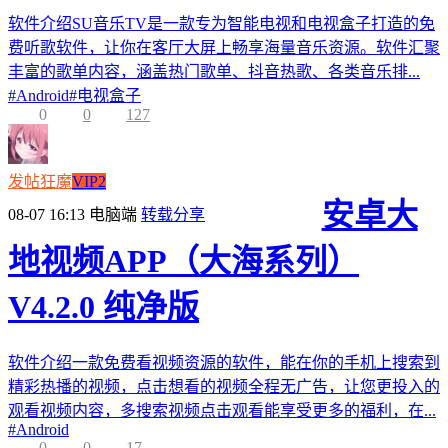
软件介绍SU音乐TV是一款专为智能电视和电视盒子打造的免
费听歌软件，让你在客厅大屏上畅享海量音乐资源。软件汇聚
丰富的歌单内容，涵盖热门歌单、抖音热歌、各类音乐排...
#
Android
#
电视盒子
0
0
127
发帖狂魔
VIP2
安卓大
08-07 16:13
电脑端
转载分享
地视频APP（大海系列）
V4.2.0 纯净版
软件介绍一款免费看视频资源的软件，能在你的手机上搜索到
精彩热播的视频，点击想看的视频全程无广告，让您更投入的
观看视频内容，多搜索视频点击观看能享受更多的福利，在...
#
Android
0
0
17