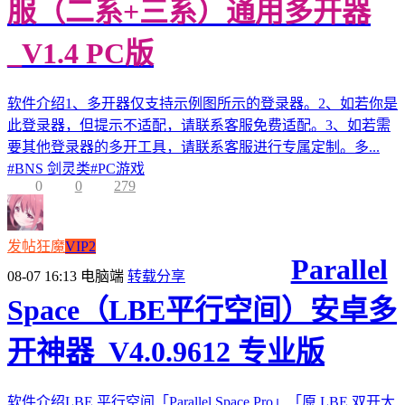
服（二系+三系）通用多开器
_V1.4 PC版
软件介绍1、多开器仅支持示例图所示的登录器。2、如若你是
此登录器，但提示不适配，请联系客服免费适配。3、如若需
要其他登录器的多开工具，请联系客服进行专属定制。多...
#
BNS 剑灵类
#
PC游戏
0
0
279
发帖狂魔
VIP2
Parallel
08-07 16:13
电脑端
转载分享
Space（LBE平行空间）安卓多
开神器_V4.0.9612 专业版
软件介绍LBE 平行空间「Parallel Space Pro」「原 LBE 双开大