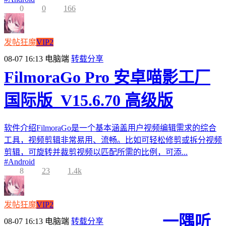
0
0
166
发帖狂魔
VIP2
08-07 16:13
电脑端
转载分享
FilmoraGo Pro 安卓喵影工厂
国际版_V15.6.70 高级版
软件介绍FilmoraGo是一个基本涵盖用户视频编辑需求的综合
工具，视频剪辑非常易用、流畅。比如可轻松修剪或拆分视频
剪辑，可旋转并裁剪视频以匹配所需的比例，可添...
#
Android
8
23
1.4k
发帖狂魔
VIP2
一隅听
08-07 16:13
电脑端
转载分享