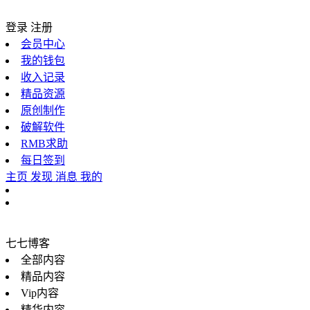
登录
注册
会员中心
我的钱包
收入记录
精品资源
原创制作
破解软件
RMB求助
每日签到
主页
发现
消息
我的
七七博客
全部内容
精品内容
Vip内容
精华内容