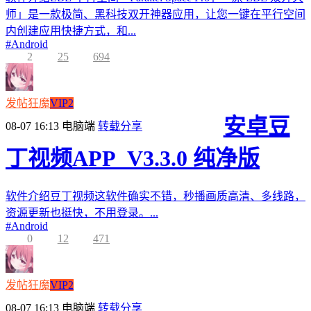
师」是一款极简、黑科技双开神器应用，让您一键在平行空间
内创建应用快捷方式，和...
#
Android
2
25
694
发帖狂魔
VIP2
安卓豆
08-07 16:13
电脑端
转载分享
丁视频APP_V3.3.0 纯净版
软件介绍豆丁视频这软件确实不错，秒播画质高清、多线路，
资源更新也挺快，不用登录。...
#
Android
0
12
471
发帖狂魔
VIP2
08-07 16:13
电脑端
转载分享