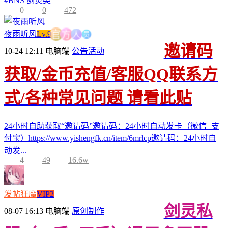
#
BNS 剑灵类
0
0
472
员
人
夜雨听风
Lv.9
方
官
邀请码
10-24 12:11
电脑端
公告活动
获取/金币充值/客服QQ联系方
式/各种常见问题 请看此贴
24小时自助获取“邀请码”邀请码：24小时自动发卡（微信+支
付宝）https://www.yishengfk.cn/item/6mrlcp邀请码：24小时自
动发...
4
49
16.6w
发帖狂魔
VIP2
剑灵私
08-07 16:13
电脑端
原创制作