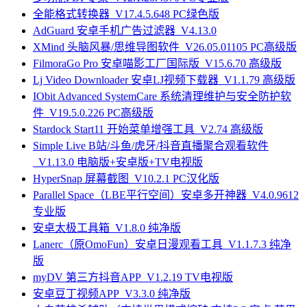
全能格式转换器_V17.4.5.648 PC绿色版
AdGuard 安卓手机广告过滤器_V4.13.0
XMind 头脑风暴/思维导图软件_V26.05.01105 PC高级版
FilmoraGo Pro 安卓喵影工厂国际版_V15.6.70 高级版
Lj Video Downloader 安卓LJ视频下载器_V1.1.79 高级版
IObit Advanced SystemCare 系统清理维护与安全防护软
件_V19.5.0.226 PC高级版
Stardock Start11 开始菜单增强工具_V2.74 高级版
Simple Live B站/斗鱼/虎牙/抖音直播聚合观看软件
_V1.13.0 电脑版+安卓版+TV电视版
HyperSnap 屏幕截图_V10.2.1 PC汉化版
Parallel Space（LBE平行空间）安卓多开神器_V4.0.9612
专业版
安卓太极工具箱_V1.8.0 纯净版
Lanerc（原OmoFun）安卓日漫观看工具_V1.1.7.3 纯净
版
myDV 第三方抖音APP_V1.2.19 TV电视版
安卓豆丁视频APP_V3.3.0 纯净版