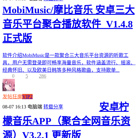
MobiMusic/摩比音乐 安卓三大
音乐平台聚合播放软件_V1.4.8
正式版
软件介绍MobiMusic是一款聚合三大音乐平台资源的听歌工
具，用户无需登录即可畅享海量音乐，软件涵盖流行、摇滚、
经典怀旧、以及欧美日韩等多种风格歌曲，支持歌单...
0
5
286
发帖狂魔
VIP2
安卓柠
08-07 16:13
电脑端
转载分享
檬音乐APP（聚合全网音乐资
源）V3.2.1 更新版