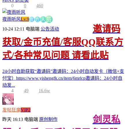
#
BNS 剑灵类
0
0
460
官
夜雨听风
Lv.9
方
人
员
邀请码
10-24 12:11
电脑端
公告活动
获取/金币充值/客服QQ联系方
式/各种常见问题 请看此贴
24小时自助获取“邀请码”邀请码：24小时自动发卡（微信+支
付宝）https://www.yishengfk.cn/item/6mrlcp邀请码：24小时自
动发...
4
49
16.6w
发帖狂魔
VIP2
剑灵私
昨天 16:13
电脑端
原创制作