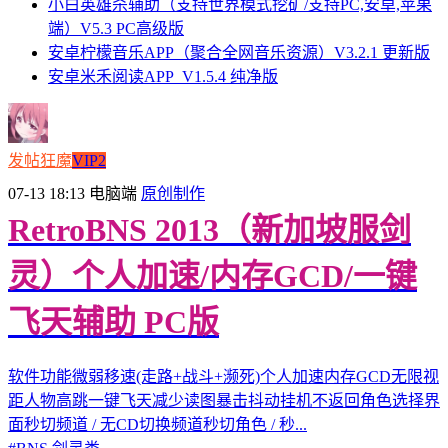
小白英雄杀辅助（支持世界模式挖矿/支持PC,安卓,苹果
端）V5.3 PC高级版
安卓柠檬音乐APP（聚合全网音乐资源）V3.2.1 更新版
安卓米禾阅读APP_V1.5.4 纯净版
发帖狂魔
VIP2
07-13 18:13
电脑端
原创制作
RetroBNS 2013（新加坡服剑
灵）个人加速/内存GCD/一键
飞天辅助 PC版
软件功能微弱移速(走路+战斗+濒死)个人加速内存GCD无限视
距人物高跳一键飞天减少读图暴击抖动挂机不返回角色选择界
面秒切频道 / 无CD切换频道秒切角色 / 秒...