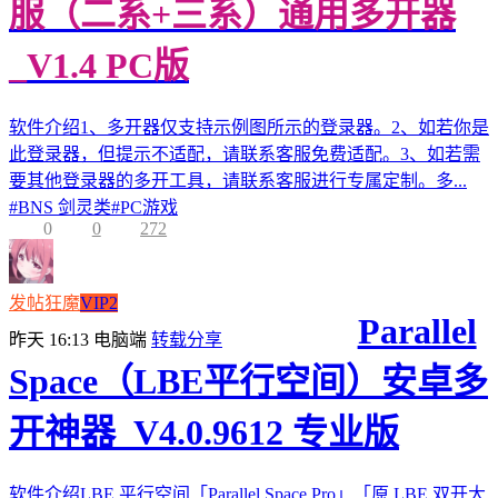
服（二系+三系）通用多开器
_V1.4 PC版
软件介绍1、多开器仅支持示例图所示的登录器。2、如若你是
此登录器，但提示不适配，请联系客服免费适配。3、如若需
要其他登录器的多开工具，请联系客服进行专属定制。多...
#
BNS 剑灵类
#
PC游戏
0
0
272
发帖狂魔
VIP2
Parallel
昨天 16:13
电脑端
转载分享
Space（LBE平行空间）安卓多
开神器_V4.0.9612 专业版
软件介绍LBE 平行空间「Parallel Space Pro」「原 LBE 双开大