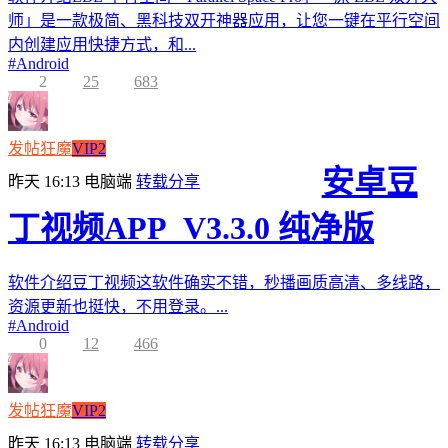
师」是一款极简、黑科技双开神器应用，让您一键在平行空间
内创建应用快捷方式，和...
#
Android
2
25
683
发帖狂魔
VIP2
安卓豆
昨天 16:13
电脑端
转载分享
丁视频APP_V3.3.0 纯净版
软件介绍豆丁视频这软件确实不错，秒播画质高清、多线路，
资源更新也挺快，不用登录。...
#
Android
0
12
466
发帖狂魔
VIP2
昨天 16:13
电脑端
转载分享