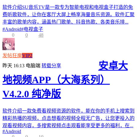
软件介绍SU音乐TV是一款专为智能电视和电视盒子打造的免
费听歌软件，让你在客厅大屏上畅享海量音乐资源。软件汇聚
丰富的歌单内容，涵盖热门歌单、抖音热歌、各类音乐排...
#
Android
#
电视盒子
0
0
48
发帖狂魔
VIP2
安卓大
昨天 16:13
电脑端
转载分享
地视频APP（大海系列）
V4.2.0 纯净版
软件介绍一款免费看视频资源的软件，能在你的手机上搜索到
精彩热播的视频，点击想看的视频全程无广告，让您更投入的
观看视频内容，多搜索视频点击观看能享受更多的福利，在...
#
Android
0
0
10