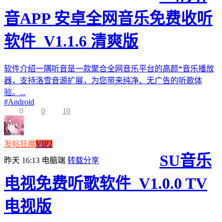
音APP 安卓全网音乐免费收听
软件_V1.1.6 清爽版
软件介绍一隅听音是一款聚合全网音乐平台的高颜*音乐播放
器，支持洛雪音源扩展，为您带来纯净、无广告的听歌体
验。...
#
Android
0
0
10
发帖狂魔
VIP2
SU音乐
昨天 16:13
电脑端
转载分享
电视免费听歌软件_V1.0.0 TV
电视版