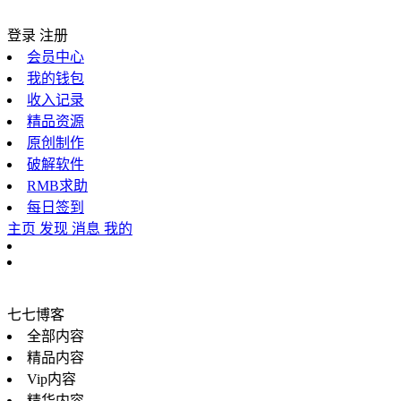
登录
注册
会员中心
我的钱包
收入记录
精品资源
原创制作
破解软件
RMB求助
每日签到
主页
发现
消息
我的
七七博客
全部内容
精品内容
Vip内容
精华内容