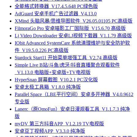
全能格式转换器_V17.4.5.648 PC绿色版
AdGuard 安卓手机广告过滤器_V4.13.0
XMind 头脑风暴/思维导图软件_V26.05.01105 PC高级版
FilmoraGo Pro 安卓喵影工厂国际版_V15.6.70 高级版
Lj Video Downloader 安卓LJ视频下载器_V1.1.79 高级版
IObit Advanced SystemCare 系统清理维护与安全防护软
件_V19.5.0.226 PC高级版
Stardock Start11 开始菜单增强工具_V2.74 高级版
Simple Live B站/斗鱼/虎牙/抖音直播聚合观看软件
_V1.13.0 电脑版+安卓版+TV电视版
HyperSnap 屏幕截图_V10.2.1 PC汉化版
安卓太极工具箱_V1.8.0 纯净版
Parallel Space（LBE平行空间）安卓多开神器_V4.0.9612
专业版
Lanerc（原OmoFun）安卓日漫观看工具_V1.1.7.3 纯净
版
myDV 第三方抖音APP_V1.2.19 TV电视版
安卓豆丁视频APP_V3.3.0 纯净版