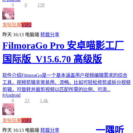
0
0
159
发帖狂魔
VIP2
昨天 16:13
电脑端
转载分享
FilmoraGo Pro 安卓喵影工厂
国际版_V15.6.70 高级版
软件介绍FilmoraGo是一个基本涵盖用户视频编辑需求的综合
工具，视频剪辑非常易用、流畅。比如可轻松修剪或拆分视频
剪辑，可旋转并裁剪视频以匹配所需的比例，可添...
#
Android
8
23
1.4k
发帖狂魔
VIP2
一隅听
昨天 16:13
电脑端
转载分享