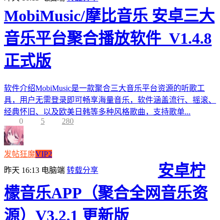
MobiMusic/摩比音乐 安卓三大
音乐平台聚合播放软件_V1.4.8
正式版
软件介绍MobiMusic是一款聚合三大音乐平台资源的听歌工
具，用户无需登录即可畅享海量音乐，软件涵盖流行、摇滚、
经典怀旧、以及欧美日韩等多种风格歌曲，支持歌单...
0
5
280
发帖狂魔
VIP2
安卓柠
昨天 16:13
电脑端
转载分享
檬音乐APP（聚合全网音乐资
源）V3.2.1 更新版