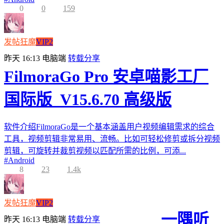
0
0
159
发帖狂魔
VIP2
昨天 16:13
电脑端
转载分享
FilmoraGo Pro 安卓喵影工厂
国际版_V15.6.70 高级版
软件介绍FilmoraGo是一个基本涵盖用户视频编辑需求的综合
工具，视频剪辑非常易用、流畅。比如可轻松修剪或拆分视频
剪辑，可旋转并裁剪视频以匹配所需的比例，可添...
#
Android
8
23
1.4k
发帖狂魔
VIP2
一隅听
昨天 16:13
电脑端
转载分享