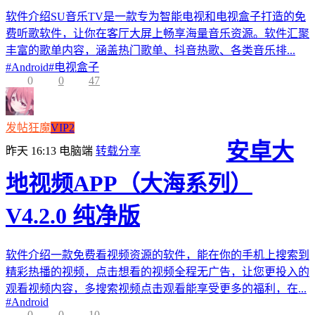
软件介绍SU音乐TV是一款专为智能电视和电视盒子打造的免
费听歌软件，让你在客厅大屏上畅享海量音乐资源。软件汇聚
丰富的歌单内容，涵盖热门歌单、抖音热歌、各类音乐排...
#
Android
#
电视盒子
0
0
47
发帖狂魔
VIP2
安卓大
昨天 16:13
电脑端
转载分享
地视频APP（大海系列）
V4.2.0 纯净版
软件介绍一款免费看视频资源的软件，能在你的手机上搜索到
精彩热播的视频，点击想看的视频全程无广告，让您更投入的
观看视频内容，多搜索视频点击观看能享受更多的福利，在...
#
Android
0
0
10