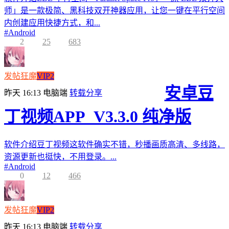
师」是一款极简、黑科技双开神器应用，让您一键在平行空间
内创建应用快捷方式，和...
#
Android
2
25
683
发帖狂魔
VIP2
安卓豆
昨天 16:13
电脑端
转载分享
丁视频APP_V3.3.0 纯净版
软件介绍豆丁视频这软件确实不错，秒播画质高清、多线路，
资源更新也挺快，不用登录。...
#
Android
0
12
466
发帖狂魔
VIP2
昨天 16:13
电脑端
转载分享