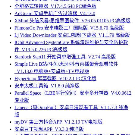
全能格式转换器_V17.4.5.648 PC绿色版
AdGuard 安卓手机广告过滤器_V4.13.0
XMind 头脑风暴/思维导图软件_V26.05.01105 PC高级版
FilmoraGo Pro 安卓喵影工厂国际版_V15.6.70 高级版
Lj Video Downloader 安卓LJ视频下载器_V1.1.79 高级版
IObit Advanced SystemCare 系统清理维护与安全防护软
件_V19.5.0.226 PC高级版
Stardock Start11 开始菜单增强工具_V2.74 高级版
Simple Live B站/斗鱼/虎牙/抖音直播聚合观看软件
_V1.13.0 电脑版+安卓版+TV电视版
HyperSnap 屏幕截图_V10.2.1 PC汉化版
安卓太极工具箱_V1.8.0 纯净版
Parallel Space（LBE平行空间）安卓多开神器_V4.0.9612
专业版
Lanerc（原OmoFun）安卓日漫观看工具_V1.1.7.3 纯净
版
myDV 第三方抖音APP_V1.2.19 TV电视版
安卓豆丁视频APP_V3.3.0 纯净版