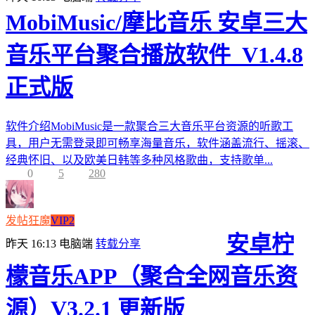
MobiMusic/摩比音乐 安卓三大
音乐平台聚合播放软件_V1.4.8
正式版
软件介绍MobiMusic是一款聚合三大音乐平台资源的听歌工
具，用户无需登录即可畅享海量音乐，软件涵盖流行、摇滚、
经典怀旧、以及欧美日韩等多种风格歌曲，支持歌单...
0
5
280
发帖狂魔
VIP2
安卓柠
昨天 16:13
电脑端
转载分享
檬音乐APP（聚合全网音乐资
源）V3.2.1 更新版