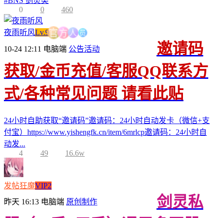
#
BNS 剑灵类
0
0
460
员
人
夜雨听风
Lv.9
方
官
邀请码
10-24 12:11
电脑端
公告活动
获取/金币充值/客服QQ联系方
式/各种常见问题 请看此贴
24小时自助获取“邀请码”邀请码：24小时自动发卡（微信+支
付宝）https://www.yishengfk.cn/item/6mrlcp邀请码：24小时自
动发...
4
49
16.6w
发帖狂魔
VIP2
剑灵私
昨天 16:13
电脑端
原创制作