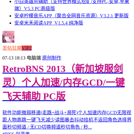
小白英雄杀辅助（支持世界模式挖矿/支持PC,安卓,苹果
端）V5.3 PC高级版
安卓柠檬音乐APP（聚合全网音乐资源）V3.2.1 更新版
安卓米禾阅读APP_V1.5.4 纯净版
发帖狂魔
VIP2
07-13 18:13
电脑端
原创制作
RetroBNS 2013（新加坡服剑
灵）个人加速/内存GCD/一键
飞天辅助 PC版
软件功能微弱移速(走路+战斗+濒死)个人加速内存GCD无限视
距人物高跳一键飞天减少读图暴击抖动挂机不返回角色选择界
面秒切频道 / 无CD切换频道秒切角色 / 秒...