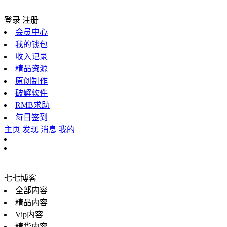
登录
注册
会员中心
我的钱包
收入记录
精品资源
原创制作
破解软件
RMB求助
每日签到
主页
发现
消息
我的
七七博客
全部内容
精品内容
Vip内容
精华内容