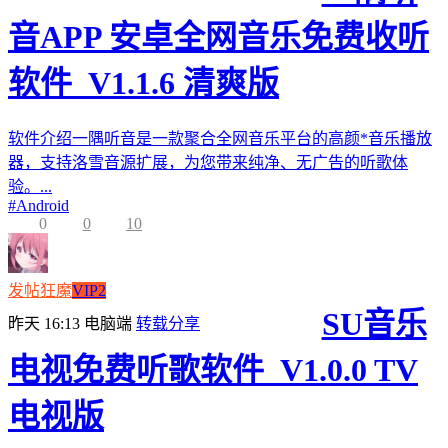
音APP 安卓全网音乐免费收听
软件_V1.1.6 清爽版
软件介绍一隅听音是一款聚合全网音乐平台的高颜*音乐播放
器，支持洛雪音源扩展，为您带来纯净、无广告的听歌体
验。...
#
Android
0
0
10
发帖狂魔
VIP2
SU音乐
昨天 16:13
电脑端
转载分享
电视免费听歌软件_V1.0.0 TV
电视版