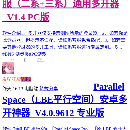
服（二系+三系）通用多开器
_V1.4 PC版
软件介绍1、多开器仅支持示例图所示的登录器。2、如若你是
此登录器，但提示不适配，请联系客服免费适配。3、如若需
要其他登录器的多开工具，请联系客服进行专属定制。多...
#
BNS 剑灵类
#
PC游戏
0
0
272
发帖狂魔
VIP2
Parallel
昨天 16:13
电脑端
转载分享
Space（LBE平行空间）安卓多
开神器_V4.0.9612 专业版
软件介绍LBE 平行空间「Parallel Space Pro」「原 LBE 双开大