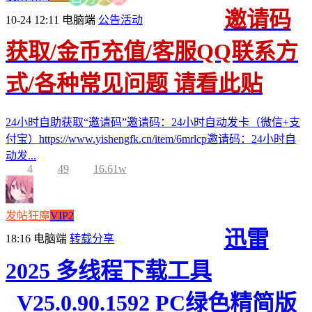
邀请码
10-24 12:11
电脑端
公告活动
获取/金币充值/客服QQ联系方
式/各种常见问题 请看此贴
24小时自助获取“邀请码”邀请码：24小时自动发卡（微信+支
付宝）https://www.yishengfk.cn/item/6mrlcp邀请码：24小时自
动发...
4
49
16.61w
发帖狂魔
VIP2
迅雷
18:16
电脑端
转载分享
2025 多线程下载工具
_V25.0.90.1592 PC绿色精简版