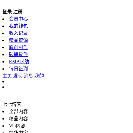
登录
注册
会员中心
我的钱包
收入记录
精品资源
原创制作
破解软件
RMB求助
每日签到
主页
发现
消息
我的
七七博客
全部内容
精品内容
Vip内容
精华内容