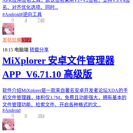
APK应用签名工具，默认签名采用V1+V2签名，支持V3/V4签
名、对齐优化选项、同时...
#
Android
#
逆向工具
0
4
748
发帖狂魔
VIP2
18:15
电脑端
转载分享
MiXplorer 安卓文件管理器
APP_V6.71.10 高级版
软件介绍MiXplorer是一款来自著名安卓开发者论坛XDA的手
机文件管理器，体积仅3.7M，免费且功能强大，拥有基本的
文件管理功能、检索文件、开启各种格式的文...
#
Android
0
0
384