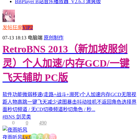
BBPlayer B站音乐播放器_V2.6.3 清爽版
发帖狂魔
VIP2
07-13 18:13
电脑端
原创制作
RetroBNS 2013（新加坡服剑
灵）个人加速/内存GCD/一键
飞天辅助 PC版
软件功能微弱移速(走路+战斗+濒死)个人加速内存GCD无限视
距人物高跳一键飞天减少读图暴击抖动挂机不返回角色选择界
面秒切频道 / 无CD切换频道秒切角色 / 秒...
#
BNS 剑灵类
0
0
490
夜雨听风
Lv.9
员
人
方
官