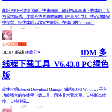
此版说明一键绿化即可快速部署，即刻畅享高速下载体验，专
为追求简洁、注重系统资源效率的用户量身定制，核心功能完
整保留，极致体验远超官方原版。在弹出的“chrome...
0
22
486
发帖狂魔
VIP2
IDM 多
18:16
电脑端
转载分享
线程下载工具_V6.43.8 PC绿色
版
软件介绍Internet Download Manager (简称IDM) Windows 平台
功能强大的多线程下载工具，国外非常受欢迎。支持断点续
传，支持嗅探...
6
284
3.8k