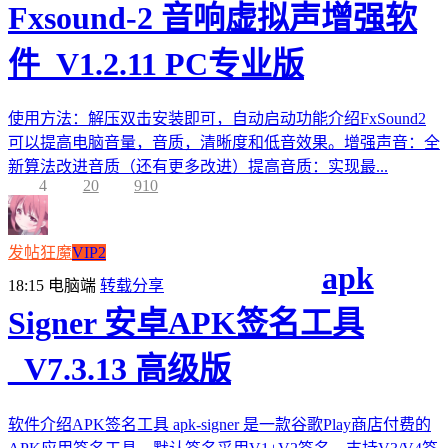
Fxsound-2 音响虚拟声增强软
件_V1.2.11 PC专业版
使用方法：解压双击安装即可，自动启动功能介绍FxSound2
可以提高电脑音量，音质，清晰度和低音效果。增强声音：全
新算法改进音质（还有更多改进）提高音质：实现最...
4
20
910
发帖狂魔
VIP2
apk
18:15
电脑端
转载分享
Signer 安卓APK签名工具
_V7.3.13 高级版
软件介绍APK签名工具 apk-signer 是一款谷歌Play商店付费的