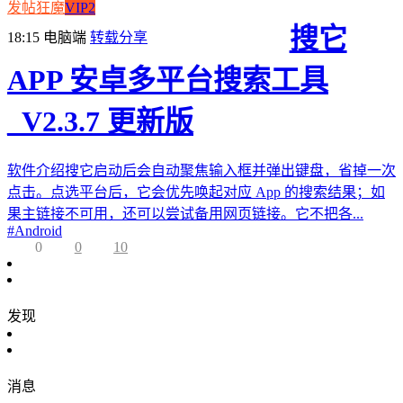
发帖狂魔
VIP2
搜它
18:15
电脑端
转载分享
APP 安卓多平台搜索工具
_V2.3.7 更新版
软件介绍搜它启动后会自动聚焦输入框并弹出键盘，省掉一次
点击。点选平台后，它会优先唤起对应 App 的搜索结果；如
果主链接不可用，还可以尝试备用网页链接。它不把各...
#
Android
0
0
10
发现
消息