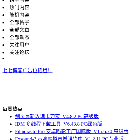
热门内容
随机内容
全部帖子
全部文章
全部动态
关注用户
关注论坛
七七博客广告位招租！
每周热点
剑灵最新玫瑰卡刀宏_V4.8.2 PC高级版
IDM 多线程下载工具_V6.43.8 PC绿色版
FilmoraGo Pro 安卓喵影工厂国际版_V15.6.70 高级版
Fxsound-2 音响虚拟声增强软件_V1.2.11 PC专业版