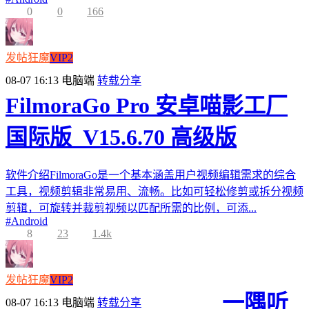
0
0
166
发帖狂魔
VIP2
08-07 16:13
电脑端
转载分享
FilmoraGo Pro 安卓喵影工厂
国际版_V15.6.70 高级版
软件介绍FilmoraGo是一个基本涵盖用户视频编辑需求的综合
工具，视频剪辑非常易用、流畅。比如可轻松修剪或拆分视频
剪辑，可旋转并裁剪视频以匹配所需的比例，可添...
#
Android
8
23
1.4k
发帖狂魔
VIP2
一隅听
08-07 16:13
电脑端
转载分享