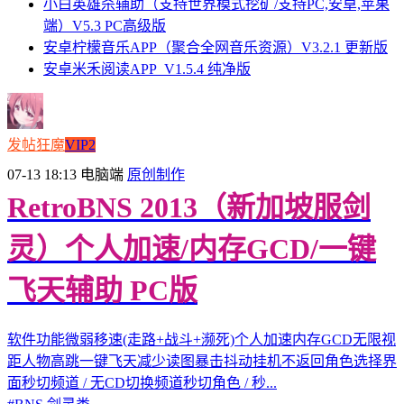
小白英雄杀辅助（支持世界模式挖矿/支持PC,安卓,苹果
端）V5.3 PC高级版
安卓柠檬音乐APP（聚合全网音乐资源）V3.2.1 更新版
安卓米禾阅读APP_V1.5.4 纯净版
发帖狂魔
VIP2
07-13 18:13
电脑端
原创制作
RetroBNS 2013（新加坡服剑
灵）个人加速/内存GCD/一键
飞天辅助 PC版
软件功能微弱移速(走路+战斗+濒死)个人加速内存GCD无限视
距人物高跳一键飞天减少读图暴击抖动挂机不返回角色选择界
面秒切频道 / 无CD切换频道秒切角色 / 秒...