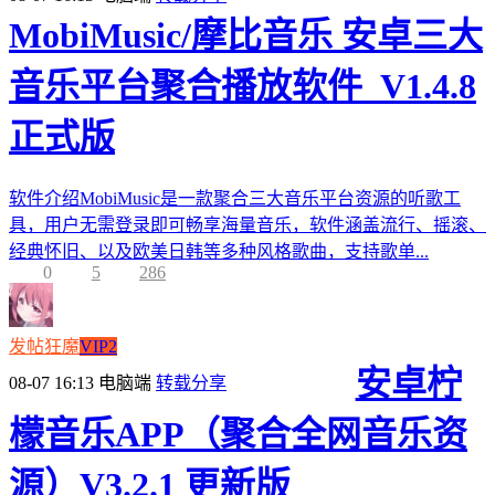
MobiMusic/摩比音乐 安卓三大
音乐平台聚合播放软件_V1.4.8
正式版
软件介绍MobiMusic是一款聚合三大音乐平台资源的听歌工
具，用户无需登录即可畅享海量音乐，软件涵盖流行、摇滚、
经典怀旧、以及欧美日韩等多种风格歌曲，支持歌单...
0
5
286
发帖狂魔
VIP2
安卓柠
08-07 16:13
电脑端
转载分享
檬音乐APP（聚合全网音乐资
源）V3.2.1 更新版