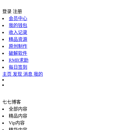
登录
注册
会员中心
我的钱包
收入记录
精品资源
原创制作
破解软件
RMB求助
每日签到
主页
发现
消息
我的
七七博客
全部内容
精品内容
Vip内容
精华内容