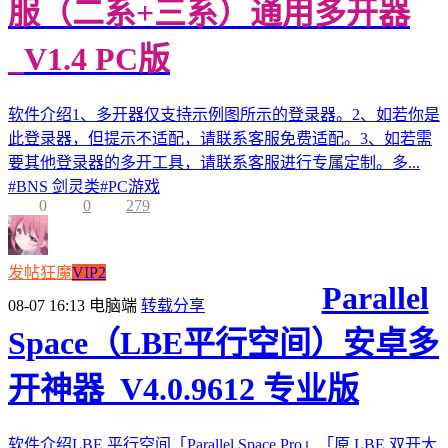
服（二系+三系）通用多开器
_V1.4 PC版
软件介绍1、多开器仅支持示例图所示的登录器。2、如若你是
此登录器，但提示不适配，请联系客服免费适配。3、如若需
要其他登录器的多开工具，请联系客服进行专属定制。多...
#
BNS 剑灵类
#
PC游戏
0
0
279
发帖狂魔
VIP2
Parallel
08-07 16:13
电脑端
转载分享
Space（LBE平行空间）安卓多
开神器_V4.0.9612 专业版
软件介绍LBE 平行空间「Parallel Space Pro」「原 LBE 双开大