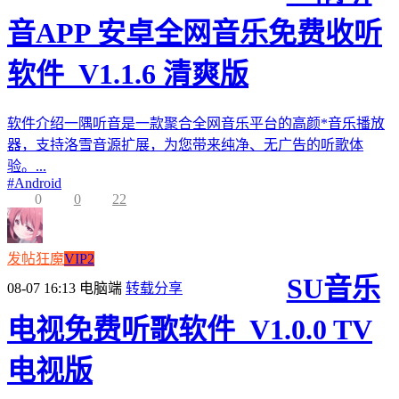
音APP 安卓全网音乐免费收听
软件_V1.1.6 清爽版
软件介绍一隅听音是一款聚合全网音乐平台的高颜*音乐播放
器，支持洛雪音源扩展，为您带来纯净、无广告的听歌体
验。...
#
Android
0
0
22
发帖狂魔
VIP2
SU音乐
08-07 16:13
电脑端
转载分享
电视免费听歌软件_V1.0.0 TV
电视版