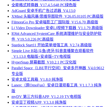
全能格式转换器_V17.4.5.648 PC绿色版
AdGuard 安卓手机广告过滤器_V4.13.0
XMind 头脑风暴/思维导图软件_V26.05.01105 PC高级版
FilmoraGo Pro 安卓喵影工厂国际版_V15.6.70 高级版
Lj Video Downloader 安卓LJ视频下载器_V1.1.79 高级版
IObit Advanced SystemCare 系统清理维护与安全防护软
件_V19.5.0.226 PC高级版
Stardock Start11 开始菜单增强工具_V2.74 高级版
Simple Live B站/斗鱼/虎牙/抖音直播聚合观看软件
_V1.13.0 电脑版+安卓版+TV电视版
HyperSnap 屏幕截图_V10.2.1 PC汉化版
Parallel Space（LBE平行空间）安卓多开神器_V4.0.9612
专业版
安卓太极工具箱_V1.8.0 纯净版
Lanerc（原OmoFun）安卓日漫观看工具_V1.1.7.3 纯净
版
myDV 第三方抖音APP_V1.2.19 TV电视版
安卓豆丁视频APP_V3.3.0 纯净版