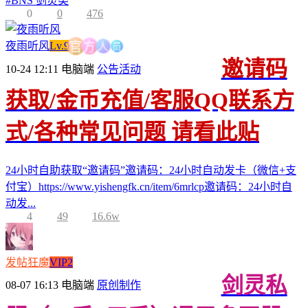
#
BNS 剑灵类
0
0
476
员
人
夜雨听风
Lv.9
方
官
邀请码
10-24 12:11
电脑端
公告活动
获取/金币充值/客服QQ联系方
式/各种常见问题 请看此贴
24小时自助获取“邀请码”邀请码：24小时自动发卡（微信+支
付宝）https://www.yishengfk.cn/item/6mrlcp邀请码：24小时自
动发...
4
49
16.6w
发帖狂魔
VIP2
剑灵私
08-07 16:13
电脑端
原创制作