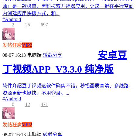
师」是一款极简、黑科技双开神器应用，让您一键在平行空间
内创建应用快捷方式，和...
#
Android
2
25
697
发帖狂魔
VIP2
安卓豆
08-07 16:13
电脑端
转载分享
丁视频APP_V3.3.0 纯净版
软件介绍豆丁视频这软件确实不错，秒播画质高清、多线路，
资源更新也挺快，不用登录。...
#
Android
0
12
471
发帖狂魔
VIP2
08-07 16:13
电脑端
转载分享