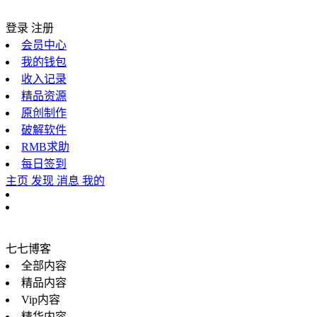
登录
注册
会员中心
我的钱包
收入记录
精品资源
原创制作
破解软件
RMB求助
每日签到
主页
发现
消息
我的
七七博客
全部内容
精品内容
Vip内容
精华内容