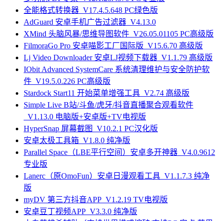
全能格式转换器_V17.4.5.648 PC绿色版
AdGuard 安卓手机广告过滤器_V4.13.0
XMind 头脑风暴/思维导图软件_V26.05.01105 PC高级版
FilmoraGo Pro 安卓喵影工厂国际版_V15.6.70 高级版
Lj Video Downloader 安卓LJ视频下载器_V1.1.79 高级版
IObit Advanced SystemCare 系统清理维护与安全防护软
件_V19.5.0.226 PC高级版
Stardock Start11 开始菜单增强工具_V2.74 高级版
Simple Live B站/斗鱼/虎牙/抖音直播聚合观看软件
_V1.13.0 电脑版+安卓版+TV电视版
HyperSnap 屏幕截图_V10.2.1 PC汉化版
安卓太极工具箱_V1.8.0 纯净版
Parallel Space（LBE平行空间）安卓多开神器_V4.0.9612
专业版
Lanerc（原OmoFun）安卓日漫观看工具_V1.1.7.3 纯净
版
myDV 第三方抖音APP_V1.2.19 TV电视版
安卓豆丁视频APP_V3.3.0 纯净版