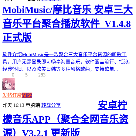
MobiMusic/摩比音乐 安卓三大
音乐平台聚合播放软件_V1.4.8
正式版
软件介绍MobiMusic是一款聚合三大音乐平台资源的听歌工
具，用户无需登录即可畅享海量音乐，软件涵盖流行、摇滚、
经典怀旧、以及欧美日韩等多种风格歌曲，支持歌单...
0
5
283
发帖狂魔
VIP2
安卓柠
昨天 16:13
电脑端
转载分享
檬音乐APP（聚合全网音乐资
源）V3.2.1 更新版