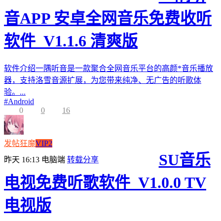
音APP 安卓全网音乐免费收听
软件_V1.1.6 清爽版
软件介绍一隅听音是一款聚合全网音乐平台的高颜*音乐播放
器，支持洛雪音源扩展，为您带来纯净、无广告的听歌体
验。...
#
Android
0
0
16
发帖狂魔
VIP2
SU音乐
昨天 16:13
电脑端
转载分享
电视免费听歌软件_V1.0.0 TV
电视版