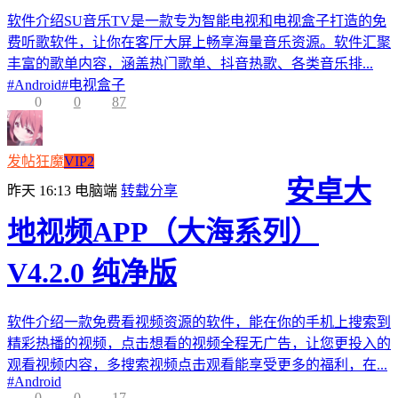
软件介绍SU音乐TV是一款专为智能电视和电视盒子打造的免
费听歌软件，让你在客厅大屏上畅享海量音乐资源。软件汇聚
丰富的歌单内容，涵盖热门歌单、抖音热歌、各类音乐排...
#
Android
#
电视盒子
0
0
87
发帖狂魔
VIP2
安卓大
昨天 16:13
电脑端
转载分享
地视频APP（大海系列）
V4.2.0 纯净版
软件介绍一款免费看视频资源的软件，能在你的手机上搜索到
精彩热播的视频，点击想看的视频全程无广告，让您更投入的
观看视频内容，多搜索视频点击观看能享受更多的福利，在...
#
Android
0
0
17