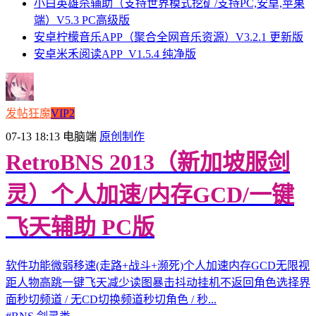
小白英雄杀辅助（支持世界模式挖矿/支持PC,安卓,苹果
端）V5.3 PC高级版
安卓柠檬音乐APP（聚合全网音乐资源）V3.2.1 更新版
安卓米禾阅读APP_V1.5.4 纯净版
发帖狂魔
VIP2
07-13 18:13
电脑端
原创制作
RetroBNS 2013（新加坡服剑
灵）个人加速/内存GCD/一键
飞天辅助 PC版
软件功能微弱移速(走路+战斗+濒死)个人加速内存GCD无限视
距人物高跳一键飞天减少读图暴击抖动挂机不返回角色选择界
面秒切频道 / 无CD切换频道秒切角色 / 秒...