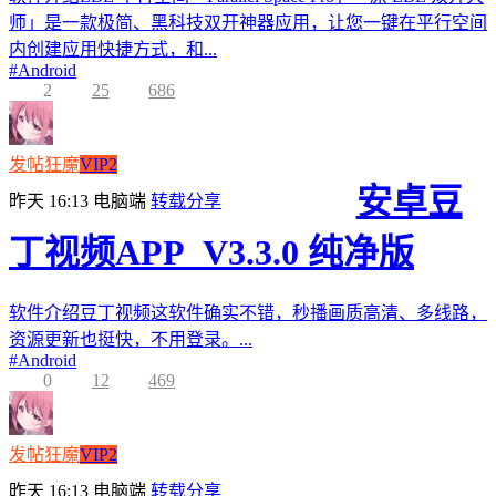
师」是一款极简、黑科技双开神器应用，让您一键在平行空间
内创建应用快捷方式，和...
#
Android
2
25
686
发帖狂魔
VIP2
安卓豆
昨天 16:13
电脑端
转载分享
丁视频APP_V3.3.0 纯净版
软件介绍豆丁视频这软件确实不错，秒播画质高清、多线路，
资源更新也挺快，不用登录。...
#
Android
0
12
469
发帖狂魔
VIP2
昨天 16:13
电脑端
转载分享