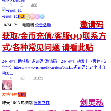
#
BNS 剑灵类
0
0
468
员
人
方
夜雨听风
Lv.9
官
邀请码
10-24 12:11
电脑端
公告活动
获取/金币充值/客服QQ联系方
式/各种常见问题 请看此贴
24小时自助获取“邀请码”邀请码：24小时自动发卡（微信+支
付宝）https://www.yishengfk.cn/item/6mrlcp邀请码：24小时自
动发...
4
49
16.6w
发帖狂魔
VIP2
剑灵私
昨天 16:13
电脑端
原创制作