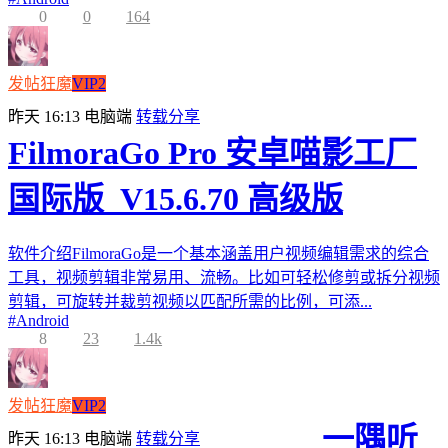
0
0
164
发帖狂魔
VIP2
昨天 16:13
电脑端
转载分享
FilmoraGo Pro 安卓喵影工厂
国际版_V15.6.70 高级版
软件介绍FilmoraGo是一个基本涵盖用户视频编辑需求的综合
工具，视频剪辑非常易用、流畅。比如可轻松修剪或拆分视频
剪辑，可旋转并裁剪视频以匹配所需的比例，可添...
#
Android
8
23
1.4k
发帖狂魔
VIP2
一隅听
昨天 16:13
电脑端
转载分享