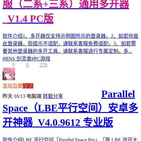
服（二系+三系）通用多开器
_V1.4 PC版
软件介绍1、多开器仅支持示例图所示的登录器。2、如若你是
此登录器，但提示不适配，请联系客服免费适配。3、如若需
要其他登录器的多开工具，请联系客服进行专属定制。多...
#
BNS 剑灵类
#
PC游戏
0
0
276
发帖狂魔
VIP2
Parallel
昨天 16:13
电脑端
转载分享
Space（LBE平行空间）安卓多
开神器_V4.0.9612 专业版
软件介绍LBE 平行空间「Parallel Space Pro」「原 LBE 双开大