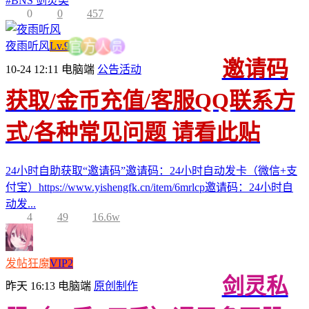
#
BNS 剑灵类
0
0
457
员
夜雨听风
Lv.9
人
方
官
邀请码
10-24 12:11
电脑端
公告活动
获取/金币充值/客服QQ联系方
式/各种常见问题 请看此贴
24小时自助获取“邀请码”邀请码：24小时自动发卡（微信+支
付宝）https://www.yishengfk.cn/item/6mrlcp邀请码：24小时自
动发...
4
49
16.6w
发帖狂魔
VIP2
剑灵私
昨天 16:13
电脑端
原创制作