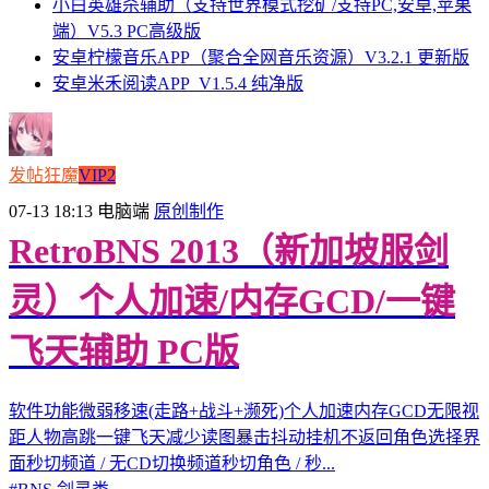
小白英雄杀辅助（支持世界模式挖矿/支持PC,安卓,苹果
端）V5.3 PC高级版
安卓柠檬音乐APP（聚合全网音乐资源）V3.2.1 更新版
安卓米禾阅读APP_V1.5.4 纯净版
发帖狂魔
VIP2
07-13 18:13
电脑端
原创制作
RetroBNS 2013（新加坡服剑
灵）个人加速/内存GCD/一键
飞天辅助 PC版
软件功能微弱移速(走路+战斗+濒死)个人加速内存GCD无限视
距人物高跳一键飞天减少读图暴击抖动挂机不返回角色选择界
面秒切频道 / 无CD切换频道秒切角色 / 秒...