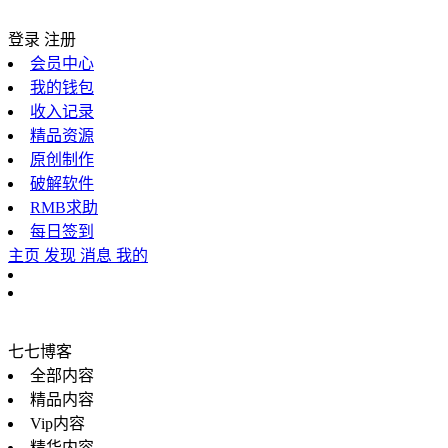
登录
注册
会员中心
我的钱包
收入记录
精品资源
原创制作
破解软件
RMB求助
每日签到
主页
发现
消息
我的
七七博客
全部内容
精品内容
Vip内容
精华内容