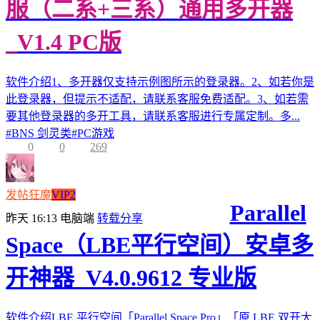
服（二系+三系）通用多开器
_V1.4 PC版
软件介绍1、多开器仅支持示例图所示的登录器。2、如若你是
此登录器，但提示不适配，请联系客服免费适配。3、如若需
要其他登录器的多开工具，请联系客服进行专属定制。多...
#
BNS 剑灵类
#
PC游戏
0
0
269
发帖狂魔
VIP2
Parallel
昨天 16:13
电脑端
转载分享
Space（LBE平行空间）安卓多
开神器_V4.0.9612 专业版
软件介绍LBE 平行空间「Parallel Space Pro」「原 LBE 双开大