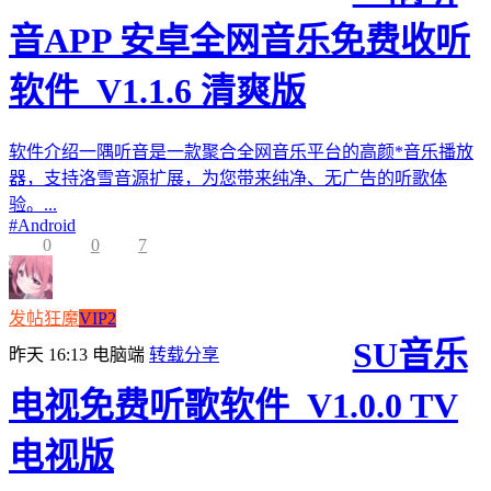
音APP 安卓全网音乐免费收听
软件_V1.1.6 清爽版
软件介绍一隅听音是一款聚合全网音乐平台的高颜*音乐播放
器，支持洛雪音源扩展，为您带来纯净、无广告的听歌体
验。...
#
Android
0
0
7
发帖狂魔
VIP2
SU音乐
昨天 16:13
电脑端
转载分享
电视免费听歌软件_V1.0.0 TV
电视版