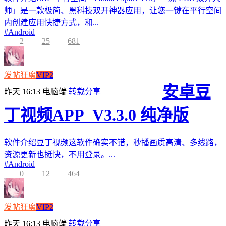
师」是一款极简、黑科技双开神器应用，让您一键在平行空间
内创建应用快捷方式，和...
#
Android
2
25
681
发帖狂魔
VIP2
安卓豆
昨天 16:13
电脑端
转载分享
丁视频APP_V3.3.0 纯净版
软件介绍豆丁视频这软件确实不错，秒播画质高清、多线路，
资源更新也挺快，不用登录。...
#
Android
0
12
464
发帖狂魔
VIP2
昨天 16:13
电脑端
转载分享