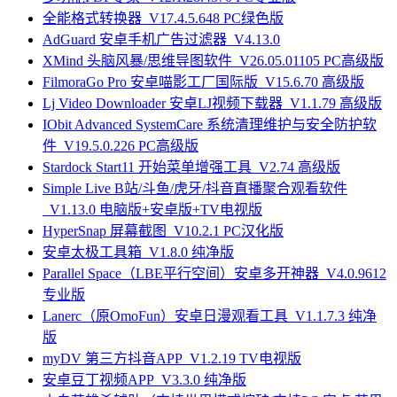
全能格式转换器_V17.4.5.648 PC绿色版
AdGuard 安卓手机广告过滤器_V4.13.0
XMind 头脑风暴/思维导图软件_V26.05.01105 PC高级版
FilmoraGo Pro 安卓喵影工厂国际版_V15.6.70 高级版
Lj Video Downloader 安卓LJ视频下载器_V1.1.79 高级版
IObit Advanced SystemCare 系统清理维护与安全防护软
件_V19.5.0.226 PC高级版
Stardock Start11 开始菜单增强工具_V2.74 高级版
Simple Live B站/斗鱼/虎牙/抖音直播聚合观看软件
_V1.13.0 电脑版+安卓版+TV电视版
HyperSnap 屏幕截图_V10.2.1 PC汉化版
安卓太极工具箱_V1.8.0 纯净版
Parallel Space（LBE平行空间）安卓多开神器_V4.0.9612
专业版
Lanerc（原OmoFun）安卓日漫观看工具_V1.1.7.3 纯净
版
myDV 第三方抖音APP_V1.2.19 TV电视版
安卓豆丁视频APP_V3.3.0 纯净版