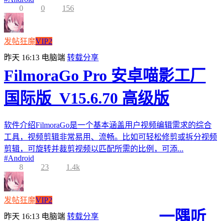
0
0
156
发帖狂魔
VIP2
昨天 16:13
电脑端
转载分享
FilmoraGo Pro 安卓喵影工厂
国际版_V15.6.70 高级版
软件介绍FilmoraGo是一个基本涵盖用户视频编辑需求的综合
工具，视频剪辑非常易用、流畅。比如可轻松修剪或拆分视频
剪辑，可旋转并裁剪视频以匹配所需的比例，可添...
#
Android
8
23
1.4k
发帖狂魔
VIP2
一隅听
昨天 16:13
电脑端
转载分享