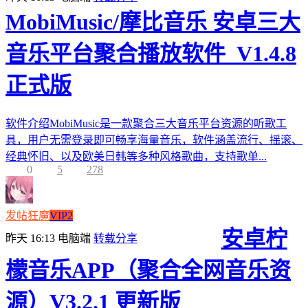
MobiMusic/摩比音乐 安卓三大
音乐平台聚合播放软件_V1.4.8
正式版
软件介绍MobiMusic是一款聚合三大音乐平台资源的听歌工
具，用户无需登录即可畅享海量音乐，软件涵盖流行、摇滚、
经典怀旧、以及欧美日韩等多种风格歌曲，支持歌单...
0
5
278
发帖狂魔
VIP2
安卓柠
昨天 16:13
电脑端
转载分享
檬音乐APP（聚合全网音乐资
源）V3.2.1 更新版