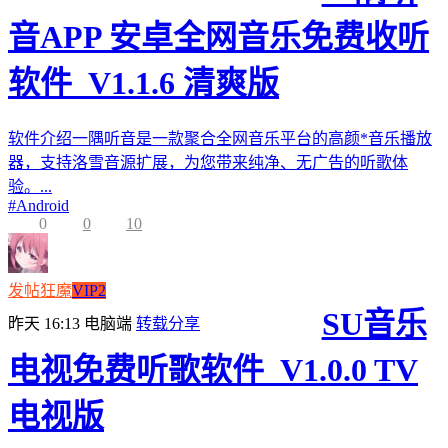
音APP 安卓全网音乐免费收听
软件_V1.1.6 清爽版
软件介绍一隅听音是一款聚合全网音乐平台的高颜*音乐播放
器，支持洛雪音源扩展，为您带来纯净、无广告的听歌体
验。...
#
Android
0
0
10
发帖狂魔
VIP2
SU音乐
昨天 16:13
电脑端
转载分享
电视免费听歌软件_V1.0.0 TV
电视版