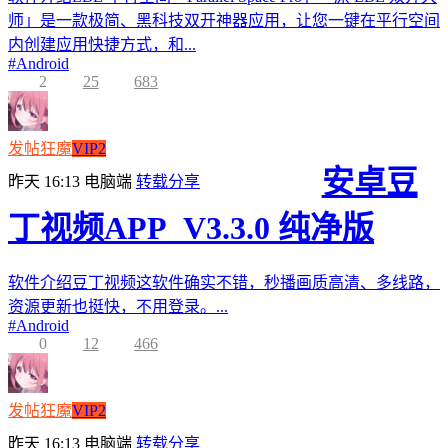
师」是一款极简、黑科技双开神器应用，让您一键在平行空间
内创建应用快捷方式，和...
#
Android
2
25
683
发帖狂魔
VIP2
安卓豆
昨天 16:13
电脑端
转载分享
丁视频APP_V3.3.0 纯净版
软件介绍豆丁视频这软件确实不错，秒播画质高清、多线路，
资源更新也挺快，不用登录。...
#
Android
0
12
466
发帖狂魔
VIP2
昨天 16:13
电脑端
转载分享