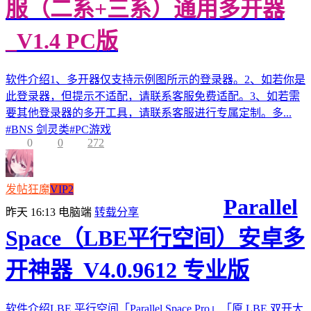
服（二系+三系）通用多开器
_V1.4 PC版
软件介绍1、多开器仅支持示例图所示的登录器。2、如若你是
此登录器，但提示不适配，请联系客服免费适配。3、如若需
要其他登录器的多开工具，请联系客服进行专属定制。多...
#
BNS 剑灵类
#
PC游戏
0
0
272
发帖狂魔
VIP2
Parallel
昨天 16:13
电脑端
转载分享
Space（LBE平行空间）安卓多
开神器_V4.0.9612 专业版
软件介绍LBE 平行空间「Parallel Space Pro」「原 LBE 双开大