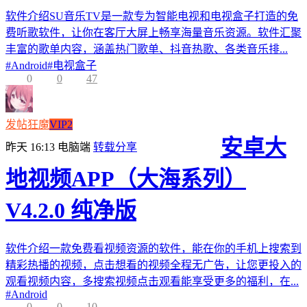
软件介绍SU音乐TV是一款专为智能电视和电视盒子打造的免
费听歌软件，让你在客厅大屏上畅享海量音乐资源。软件汇聚
丰富的歌单内容，涵盖热门歌单、抖音热歌、各类音乐排...
#
Android
#
电视盒子
0
0
47
发帖狂魔
VIP2
安卓大
昨天 16:13
电脑端
转载分享
地视频APP（大海系列）
V4.2.0 纯净版
软件介绍一款免费看视频资源的软件，能在你的手机上搜索到
精彩热播的视频，点击想看的视频全程无广告，让您更投入的
观看视频内容，多搜索视频点击观看能享受更多的福利，在...
#
Android
0
0
10