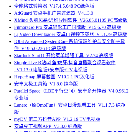
全能格式转换器_V17.4.5.648 PC绿色版
AdGuard 安卓手机广告过滤器_V4.13.0
XMind 头脑风暴/思维导图软件_V26.05.01105 PC高级版
FilmoraGo Pro 安卓喵影工厂国际版_V15.6.70 高级版
Lj Video Downloader 安卓LJ视频下载器_V1.1.79 高级版
IObit Advanced SystemCare 系统清理维护与安全防护软
件_V19.5.0.226 PC高级版
Stardock Start11 开始菜单增强工具_V2.74 高级版
Simple Live B站/斗鱼/虎牙/抖音直播聚合观看软件
_V1.13.0 电脑版+安卓版+TV电视版
HyperSnap 屏幕截图_V10.2.1 PC汉化版
安卓太极工具箱_V1.8.0 纯净版
Parallel Space（LBE平行空间）安卓多开神器_V4.0.9612
专业版
Lanerc（原OmoFun）安卓日漫观看工具_V1.1.7.3 纯净
版
myDV 第三方抖音APP_V1.2.19 TV电视版
安卓豆丁视频APP_V3.3.0 纯净版