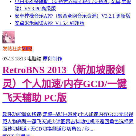
小白英雄杀辅助（支持世界模式挖矿/支持PC,安卓,苹果
端）V5.3 PC高级版
安卓柠檬音乐APP（聚合全网音乐资源）V3.2.1 更新版
安卓米禾阅读APP_V1.5.4 纯净版
发帖狂魔
VIP2
07-13 18:13
电脑端
原创制作
RetroBNS 2013（新加坡服剑
灵）个人加速/内存GCD/一键
飞天辅助 PC版
软件功能微弱移速(走路+战斗+濒死)个人加速内存GCD无限视
距人物高跳一键飞天减少读图暴击抖动挂机不返回角色选择界
面秒切频道 / 无CD切换频道秒切角色 / 秒...