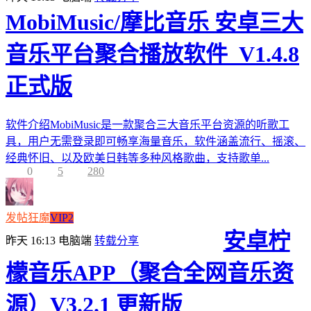
MobiMusic/摩比音乐 安卓三大
音乐平台聚合播放软件_V1.4.8
正式版
软件介绍MobiMusic是一款聚合三大音乐平台资源的听歌工
具，用户无需登录即可畅享海量音乐，软件涵盖流行、摇滚、
经典怀旧、以及欧美日韩等多种风格歌曲，支持歌单...
0
5
280
发帖狂魔
VIP2
安卓柠
昨天 16:13
电脑端
转载分享
檬音乐APP（聚合全网音乐资
源）V3.2.1 更新版