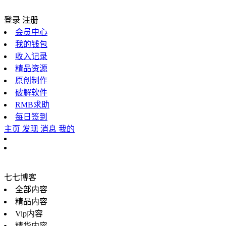
登录
注册
会员中心
我的钱包
收入记录
精品资源
原创制作
破解软件
RMB求助
每日签到
主页
发现
消息
我的
七七博客
全部内容
精品内容
Vip内容
精华内容