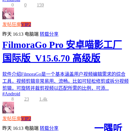
0
0
159
发帖狂魔
VIP2
昨天 16:13
电脑端
转载分享
FilmoraGo Pro 安卓喵影工厂
国际版_V15.6.70 高级版
软件介绍FilmoraGo是一个基本涵盖用户视频编辑需求的综合
工具，视频剪辑非常易用、流畅。比如可轻松修剪或拆分视频
剪辑，可旋转并裁剪视频以匹配所需的比例，可添...
#
Android
8
23
1.4k
发帖狂魔
VIP2
一隅听
昨天 16:13
电脑端
转载分享