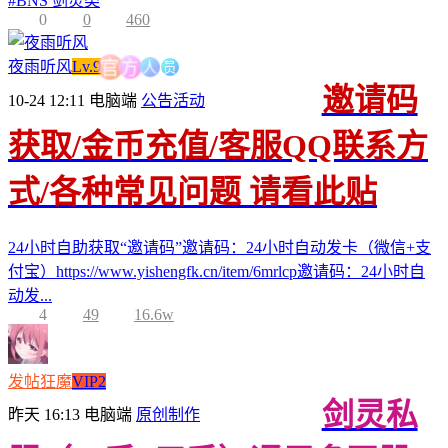
#
BNS 剑灵类
0
0
460
人
员
方
夜雨听风
Lv.9
官
邀请码
10-24 12:11
电脑端
公告活动
获取/金币充值/客服QQ联系方
式/各种常见问题 请看此贴
24小时自助获取“邀请码”邀请码：24小时自动发卡（微信+支
付宝）https://www.yishengfk.cn/item/6mrlcp邀请码：24小时自
动发...
4
49
16.6w
发帖狂魔
VIP2
剑灵私
昨天 16:13
电脑端
原创制作