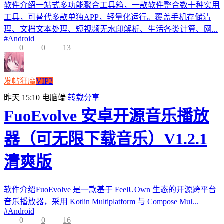
软件介绍一站式多功能聚合工具箱，一款软件整合数十种实用
工具，可替代多款单独APP，轻量化运行。覆盖手机存储清
理、文档文本处理、短视频无水印解析、生活各类计算、网...
#
Android
0
0
13
发帖狂魔
VIP2
昨天 15:10
电脑端
转载分享
FuoEvolve 安卓开源音乐播放
器（可无限下载音乐）V1.2.1
清爽版
软件介绍FuoEvolve 是一款基于 FeelUOwn 生态的开源跨平台
音乐播放器，采用 Kotlin Multiplatform 与 Compose Mul...
#
Android
0
0
16