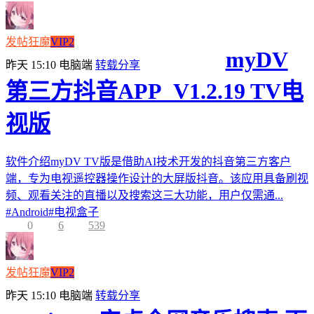
发帖狂魔
VIP2
myDV
昨天 15:10
电脑端
转载分享
第三方抖音APP_V1.2.19 TV电
视版
软件介绍myDV TV版是借助AI技术开发的抖音第三方客户
端，专为电视遥控器操作设计的大屏版抖音。该应用具备刷视
频、观看关注的直播以及搜索这三大功能，用户仅需通...
#
Android
#
电视盒子
0
6
539
发帖狂魔
VIP2
昨天 15:10
电脑端
转载分享