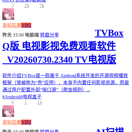
2
29
7k
发帖狂魔
VIP2
TVBox
昨天 15:10
电脑端
转载分享
Q版 电视影视免费观看软件
_V20260730.2340 TV电视版
软件介绍TVBox是一款基于 Android系统开发的开源视频播放
框架（常被称为“壳”应用），本身不内置任何影视资源，而是
通过用户配置外部“接口源”（爬虫规则）...
#
Android
#
电视盒子
0
1
14
发帖狂魔
VIP2
昨天 15:10
电脑端
转载分享