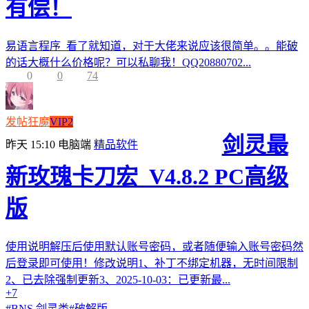
有偿！
易语言程序 看了就知道，对于大佬来说应该很简单。。能破
的话大概什么价格呢？可以私聊我！QQ20880702...
0
0
74
发帖狂魔
VIP2
剑灵最
昨天 15:10
电脑端
精品软件
新玫瑰卡刀宏_V4.8.2 PC高级
版
使用说明解压后使用默认账号密码，或者随便输入账号密码然
后登录即可使用！修改说明1、补丁不绑定机器，无时间限制
2、已去除强制更新3、2025-10-03：已更新最...
+7
#
BNS 剑灵类
#
破解版