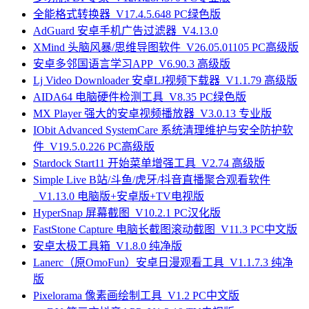
全能格式转换器_V17.4.5.648 PC绿色版
AdGuard 安卓手机广告过滤器_V4.13.0
XMind 头脑风暴/思维导图软件_V26.05.01105 PC高级版
安卓多邻国语言学习APP_V6.90.3 高级版
Lj Video Downloader 安卓LJ视频下载器_V1.1.79 高级版
AIDA64 电脑硬件检测工具_V8.35 PC绿色版
MX Player 强大的安卓视频播放器_V3.0.13 专业版
IObit Advanced SystemCare 系统清理维护与安全防护软
件_V19.5.0.226 PC高级版
Stardock Start11 开始菜单增强工具_V2.74 高级版
Simple Live B站/斗鱼/虎牙/抖音直播聚合观看软件
_V1.13.0 电脑版+安卓版+TV电视版
HyperSnap 屏幕截图_V10.2.1 PC汉化版
FastStone Capture 电脑长截图滚动截图_V11.3 PC中文版
安卓太极工具箱_V1.8.0 纯净版
Lanerc（原OmoFun）安卓日漫观看工具_V1.1.7.3 纯净
版
Pixelorama 像素画绘制工具_V1.2 PC中文版