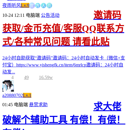
方
官
人
员
夜雨听风
Lv.9
邀请码
10-24 12:11
电脑端
公告活动
获取/金币充值/客服QQ联系方
式/各种常见问题 请看此贴
24小时自助获取“邀请码”邀请码：24小时自动发卡（微信+支
付宝）https://www.yishengfk.cn/item/6mrlcp邀请码：24小时自
动发...
4
49
16.59w
a20880702
Lv.1
求大佬
01:45
电脑端
悬赏求助
破解个辅助工具 有偿！有偿！