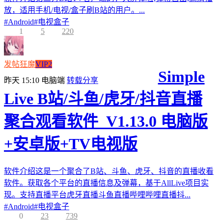
放，适用手机/电视/盒子刷B站的用户。...
#
Android
#
电视盒子
1
5
220
发帖狂魔
VIP2
Simple
昨天 15:10
电脑端
转载分享
Live B站/斗鱼/虎牙/抖音直播
聚合观看软件_V1.13.0 电脑版
+安卓版+TV电视版
软件介绍这是一个聚合了B站、斗鱼、虎牙、抖音的直播收看
软件。获取各个平台的直播信息及弹幕，基于AllLive项目实
现。支持直播平台虎牙直播斗鱼直播哔哩哔哩直播抖...
#
Android
#
电视盒子
0
23
739