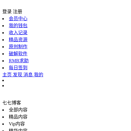
登录
注册
会员中心
我的钱包
收入记录
精品资源
原创制作
破解软件
RMB求助
每日签到
主页
发现
消息
我的
七七博客
全部内容
精品内容
Vip内容
精华内容