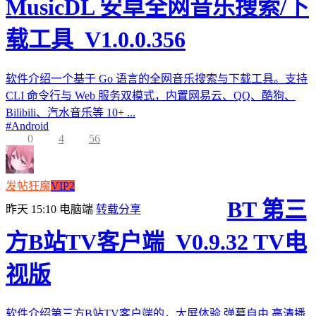
MusicDL 安卓全网音乐搜索/下
载工具_V1.0.0.356
软件介绍一个基于 Go 语言的全网音乐搜索与下载工具。支持
CLI 命令行与 Web 服务双模式，内置网易云、QQ、酷狗、
Bilibili、汽水音乐等 10+ ...
#
Android
0
4
56
发帖狂魔
VIP2
BT 第三
昨天 15:10
电脑端
转载分享
方B站TV客户端_V0.9.32 TV电
视版
软件介绍第三方B站TV客户端的，大屏体验,弹幕自由,高清播