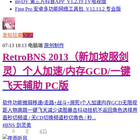
myDV 第三方抖音APP_V1.2.19 TV电视版
Fing Pro 安卓多功能网络工具包_V12.13.2 专业版
发帖狂魔
VIP2
07-13 18:13
电脑端
原创制作
RetroBNS 2013（新加坡服剑
灵）个人加速/内存GCD/一键
飞天辅助 PC版
软件功能微弱移速(走路+战斗+濒死)个人加速内存GCD无限视
距人物高跳一键飞天减少读图暴击抖动挂机不返回角色选择界
面秒切频道 / 无CD切换频道秒切角色 / 秒...
#
BNS 剑灵类
0
0
435