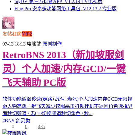
myDV 第三方抖音APP_V1.2.19 TV电视版
Fing Pro 安卓多功能网络工具包_V12.13.2 专业版
发帖狂魔
VIP2
07-13 18:13
电脑端
原创制作
RetroBNS 2013（新加坡服剑
灵）个人加速/内存GCD/一键
飞天辅助 PC版
软件功能微弱移速(走路+战斗+濒死)个人加速内存GCD无限视
距人物高跳一键飞天减少读图暴击抖动挂机不返回角色选择界
面秒切频道 / 无CD切换频道秒切角色 / 秒...
#
BNS 剑灵类
0
0
435