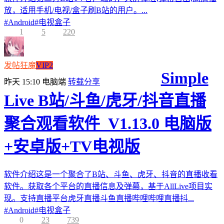
放，适用手机/电视/盒子刷B站的用户。...
#
Android
#
电视盒子
1
5
220
发帖狂魔
VIP2
Simple
昨天 15:10
电脑端
转载分享
Live B站/斗鱼/虎牙/抖音直播
聚合观看软件_V1.13.0 电脑版
+安卓版+TV电视版
软件介绍这是一个聚合了B站、斗鱼、虎牙、抖音的直播收看
软件。获取各个平台的直播信息及弹幕，基于AllLive项目实
现。支持直播平台虎牙直播斗鱼直播哔哩哔哩直播抖...
#
Android
#
电视盒子
0
23
739