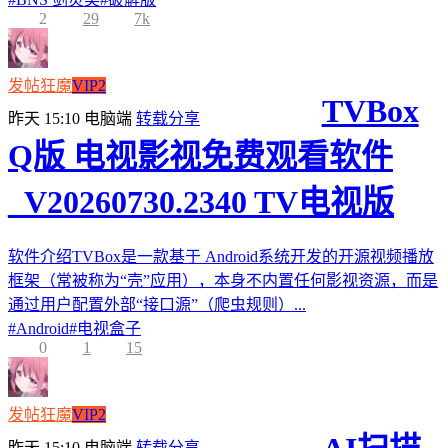
2
29
7k
发帖狂魔
VIP2
TVBox
昨天 15:10
电脑端
转载分享
Q版 电视影视免费观看软件
_V20260730.2340 TV电视版
软件介绍TVBox是一款基于 Android系统开发的开源视频播放
框架（常被称为“壳”应用），本身不内置任何影视资源，而是
通过用户配置外部“接口源”（爬虫规则）...
#
Android
#
电视盒子
0
1
15
发帖狂魔
VIP2
昨天 15:10
电脑端
转载分享