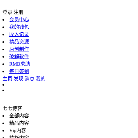
登录
注册
会员中心
我的钱包
收入记录
精品资源
原创制作
破解软件
RMB求助
每日签到
主页
发现
消息
我的
七七博客
全部内容
精品内容
Vip内容
精华内容