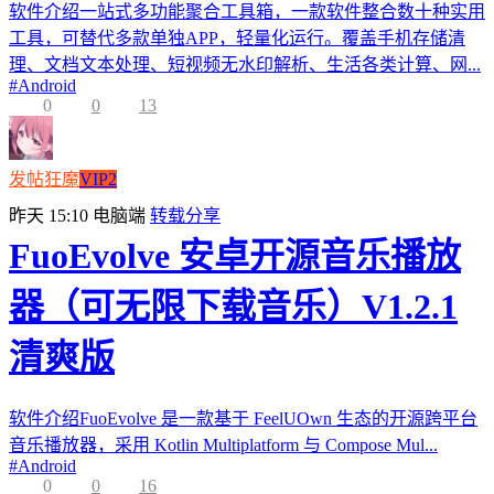
软件介绍一站式多功能聚合工具箱，一款软件整合数十种实用
工具，可替代多款单独APP，轻量化运行。覆盖手机存储清
理、文档文本处理、短视频无水印解析、生活各类计算、网...
#
Android
0
0
13
发帖狂魔
VIP2
昨天 15:10
电脑端
转载分享
FuoEvolve 安卓开源音乐播放
器（可无限下载音乐）V1.2.1
清爽版
软件介绍FuoEvolve 是一款基于 FeelUOwn 生态的开源跨平台
音乐播放器，采用 Kotlin Multiplatform 与 Compose Mul...
#
Android
0
0
16