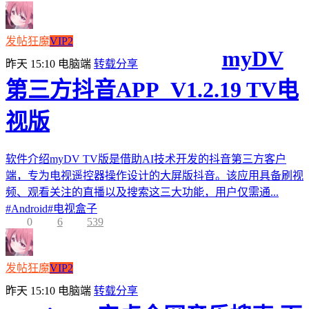
发帖狂魔
VIP2
myDV
昨天 15:10
电脑端
转载分享
第三方抖音APP_V1.2.19 TV电
视版
软件介绍myDV TV版是借助AI技术开发的抖音第三方客户
端，专为电视遥控器操作设计的大屏版抖音。该应用具备刷视
频、观看关注的直播以及搜索这三大功能，用户仅需通...
#
Android
#
电视盒子
0
6
539
发帖狂魔
VIP2
昨天 15:10
电脑端
转载分享