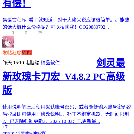
有偿！
易语言程序 看了就知道，对于大佬来说应该很简单。。能破
的话大概什么价格呢？可以私聊我！QQ20880702...
0
0
75
发帖狂魔
VIP2
剑灵最
昨天 15:10
电脑端
精品软件
新玫瑰卡刀宏_V4.8.2 PC高级
版
使用说明解压后使用默认账号密码，或者随便输入账号密码然
后登录即可使用！修改说明1、补丁不绑定机器，无时间限制
2、已去除强制更新3、2025-10-03：已更新最...
+7
#
BNS 剑灵类
#
破解版