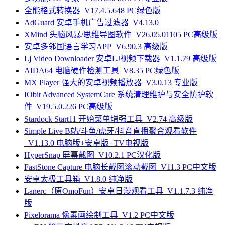
全能格式转换器_V17.4.5.648 PC绿色版
AdGuard 安卓手机广告过滤器_V4.13.0
XMind 头脑风暴/思维导图软件_V26.05.01105 PC高级版
安卓多邻国语言学习APP_V6.90.3 高级版
Lj Video Downloader 安卓LJ视频下载器_V1.1.79 高级版
AIDA64 电脑硬件检测工具_V8.35 PC绿色版
MX Player 强大的安卓视频播放器_V3.0.13 专业版
IObit Advanced SystemCare 系统清理维护与安全防护软
件_V19.5.0.226 PC高级版
Stardock Start11 开始菜单增强工具_V2.74 高级版
Simple Live B站/斗鱼/虎牙/抖音直播聚合观看软件
_V1.13.0 电脑版+安卓版+TV电视版
HyperSnap 屏幕截图_V10.2.1 PC汉化版
FastStone Capture 电脑长截图滚动截图_V11.3 PC中文版
安卓太极工具箱_V1.8.0 纯净版
Lanerc（原OmoFun）安卓日漫观看工具_V1.1.7.3 纯净
版
Pixelorama 像素画绘制工具_V1.2 PC中文版