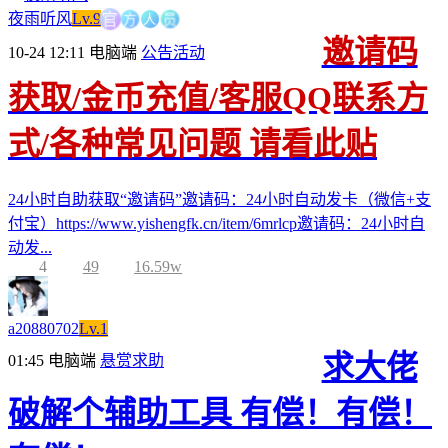
方
人
官
员
夜雨听风
Lv.9
邀请码
10-24 12:11
电脑端
公告活动
获取/金币充值/客服QQ联系方
式/各种常见问题 请看此贴
24小时自助获取“邀请码”邀请码：24小时自动发卡（微信+支
付宝）https://www.yishengfk.cn/item/6mrlcp邀请码：24小时自
动发...
4
49
16.59w
a20880702
Lv.1
求大佬
01:45
电脑端
悬赏求助
破解个辅助工具 有偿！有偿！