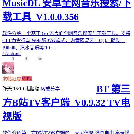
MusicDL 安卓全网音乐搜索/下
载工具_V1.0.0.356
软件介绍一个基于 Go 语言的全网音乐搜索与下载工具。支持
CLI 命令行与 Web 服务双模式，内置网易云、QQ、酷狗、
Bilibili、汽水音乐等 10+ ...
#
Android
0
4
56
发帖狂魔
VIP2
BT 第三
昨天 15:10
电脑端
转载分享
方B站TV客户端_V0.9.32 TV电
视版
软件介绍第三方B站TV客户端的，大屏体验,弹幕自由,高清播