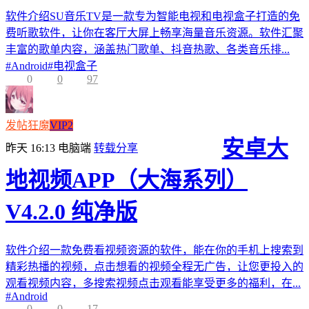
软件介绍SU音乐TV是一款专为智能电视和电视盒子打造的免
费听歌软件，让你在客厅大屏上畅享海量音乐资源。软件汇聚
丰富的歌单内容，涵盖热门歌单、抖音热歌、各类音乐排...
#
Android
#
电视盒子
0
0
97
发帖狂魔
VIP2
安卓大
昨天 16:13
电脑端
转载分享
地视频APP（大海系列）
V4.2.0 纯净版
软件介绍一款免费看视频资源的软件，能在你的手机上搜索到
精彩热播的视频，点击想看的视频全程无广告，让您更投入的
观看视频内容，多搜索视频点击观看能享受更多的福利，在...
#
Android
0
0
17