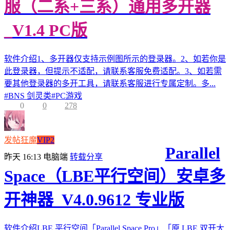
服（二系+三系）通用多开器
_V1.4 PC版
软件介绍1、多开器仅支持示例图所示的登录器。2、如若你是
此登录器，但提示不适配，请联系客服免费适配。3、如若需
要其他登录器的多开工具，请联系客服进行专属定制。多...
#
BNS 剑灵类
#
PC游戏
0
0
278
发帖狂魔
VIP2
Parallel
昨天 16:13
电脑端
转载分享
Space（LBE平行空间）安卓多
开神器_V4.0.9612 专业版
软件介绍LBE 平行空间「Parallel Space Pro」「原 LBE 双开大