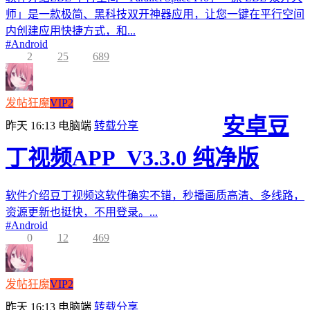
师」是一款极简、黑科技双开神器应用，让您一键在平行空间
内创建应用快捷方式，和...
#
Android
2
25
689
发帖狂魔
VIP2
安卓豆
昨天 16:13
电脑端
转载分享
丁视频APP_V3.3.0 纯净版
软件介绍豆丁视频这软件确实不错，秒播画质高清、多线路，
资源更新也挺快，不用登录。...
#
Android
0
12
469
发帖狂魔
VIP2
昨天 16:13
电脑端
转载分享