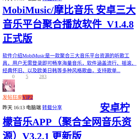
MobiMusic/摩比音乐 安卓三大
音乐平台聚合播放软件_V1.4.8
正式版
软件介绍MobiMusic是一款聚合三大音乐平台资源的听歌工
具，用户无需登录即可畅享海量音乐，软件涵盖流行、摇滚、
经典怀旧、以及欧美日韩等多种风格歌曲，支持歌单...
0
5
283
发帖狂魔
VIP2
安卓柠
昨天 16:13
电脑端
转载分享
檬音乐APP（聚合全网音乐资
源）V3.2.1 更新版