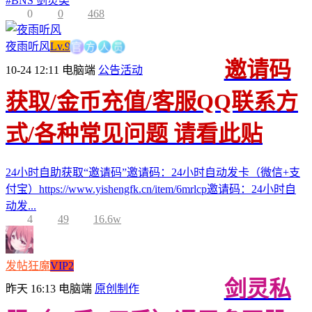
#
BNS 剑灵类
0
0
468
方
官
人
员
夜雨听风
Lv.9
邀请码
10-24 12:11
电脑端
公告活动
获取/金币充值/客服QQ联系方
式/各种常见问题 请看此贴
24小时自助获取“邀请码”邀请码：24小时自动发卡（微信+支
付宝）https://www.yishengfk.cn/item/6mrlcp邀请码：24小时自
动发...
4
49
16.6w
发帖狂魔
VIP2
剑灵私
昨天 16:13
电脑端
原创制作