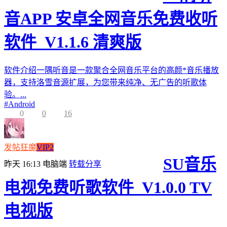
音APP 安卓全网音乐免费收听
软件_V1.1.6 清爽版
软件介绍一隅听音是一款聚合全网音乐平台的高颜*音乐播放
器，支持洛雪音源扩展，为您带来纯净、无广告的听歌体
验。...
#
Android
0
0
16
发帖狂魔
VIP2
SU音乐
昨天 16:13
电脑端
转载分享
电视免费听歌软件_V1.0.0 TV
电视版