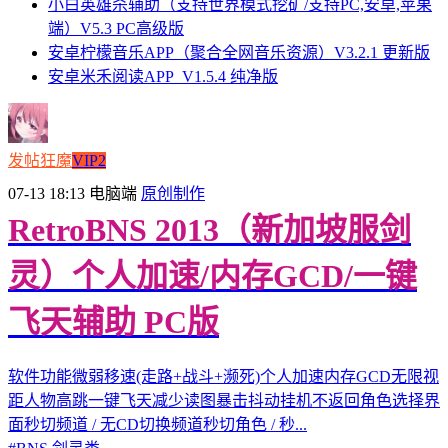
小白英雄杀辅助（支持世界模式挖矿/支持PC,安卓,苹果
端）V5.3 PC高级版
安卓柠檬音乐APP（聚合全网音乐资源）V3.2.1 更新版
安卓米禾阅读APP_V1.5.4 纯净版
发帖狂魔
VIP2
07-13 18:13
电脑端
原创制作
RetroBNS 2013（新加坡服剑
灵）个人加速/内存GCD/一键
飞天辅助 PC版
软件功能微弱移速(走路+战斗+濒死)个人加速内存GCD无限视
距人物高跳一键飞天减少读图暴击抖动挂机不返回角色选择界
面秒切频道 / 无CD切换频道秒切角色 / 秒...