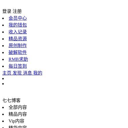
登录
注册
会员中心
我的钱包
收入记录
精品资源
原创制作
破解软件
RMB求助
每日签到
主页
发现
消息
我的
七七博客
全部内容
精品内容
Vip内容
精华内容