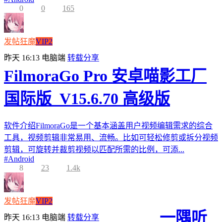
0
0
165
发帖狂魔
VIP2
昨天 16:13
电脑端
转载分享
FilmoraGo Pro 安卓喵影工厂
国际版_V15.6.70 高级版
软件介绍FilmoraGo是一个基本涵盖用户视频编辑需求的综合
工具，视频剪辑非常易用、流畅。比如可轻松修剪或拆分视频
剪辑，可旋转并裁剪视频以匹配所需的比例，可添...
#
Android
8
23
1.4k
发帖狂魔
VIP2
一隅听
昨天 16:13
电脑端
转载分享