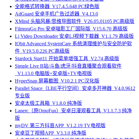
全能格式转换器_V17.4.5.648 PC绿色版
AdGuard 安卓手机广告过滤器_V4.13.0
XMind 头脑风暴/思维导图软件_V26.05.01105 PC高级版
FilmoraGo Pro 安卓喵影工厂国际版_V15.6.70 高级版
Lj Video Downloader 安卓LJ视频下载器_V1.1.79 高级版
IObit Advanced SystemCare 系统清理维护与安全防护软
件_V19.5.0.226 PC高级版
Stardock Start11 开始菜单增强工具_V2.74 高级版
Simple Live B站/斗鱼/虎牙/抖音直播聚合观看软件
_V1.13.0 电脑版+安卓版+TV电视版
HyperSnap 屏幕截图_V10.2.1 PC汉化版
Parallel Space（LBE平行空间）安卓多开神器_V4.0.9612
专业版
安卓太极工具箱_V1.8.0 纯净版
Lanerc（原OmoFun）安卓日漫观看工具_V1.1.7.3 纯净
版
myDV 第三方抖音APP_V1.2.19 TV电视版
安卓豆丁视频APP_V3.3.0 纯净版